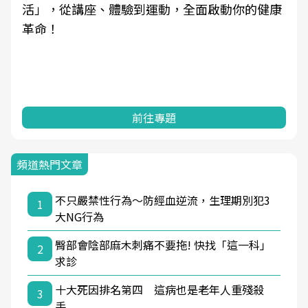
活」，從講座、體驗到運動，全面啟動你的健康
革命！
前往專題
頻道熱門文章
不只嚴禁性行為〜防經血逆流，生理期別犯3
1
大NG行為
臀部會陰部麻木刺痛不要拖! 快找「這一科」
2
求診
十大死因排名第四 這病也是老年人重殘殺
3
手