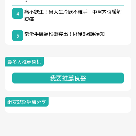
痛不欲生！男大生冷飲不離手 中醫穴位緩解
4
腰痛
常滑手機頸椎盤突出！術後6照護須知
5
最多人推薦醫師
我要推薦良醫
網友就醫經驗分享