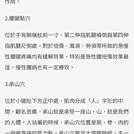
作用。
2.腰腿點穴
位於手背腕橫紋前一寸、第二伸指肌腱橈側與第四伸
指肌腱尺側處，對於扭傷、風濕、勞損等所致的急慢
性腰腿疼痛均有緩解效果、特別是急性腰扭傷效果最
佳，慢性腰病也有一定療效。
3.承山穴
位於小腿肚下方正中處，肌肉分成「人」字形的中
間。顧名思義，承山就是承受一座山，山，就是我們
的人體。人站著的時候，承山穴位置是筋、骨、肉的
一個最直接的受力點。承山穴屬足太陽膀胱經，主一