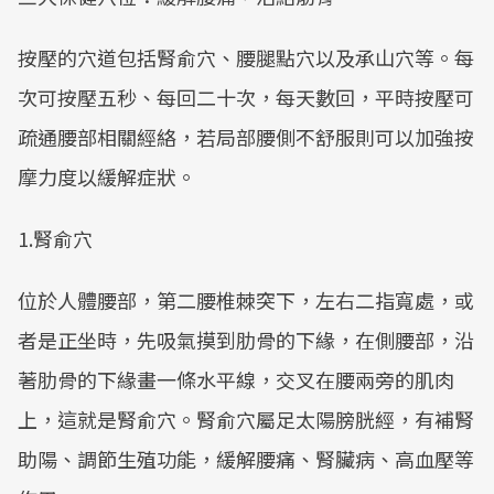
按壓的穴道包括腎俞穴、腰腿點穴以及承山穴等。每
次可按壓五秒、每回二十次，每天數回，平時按壓可
疏通腰部相關經絡，若局部腰側不舒服則可以加強按
摩力度以緩解症狀。
1.腎俞穴
位於人體腰部，第二腰椎棘突下，左右二指寬處，或
者是正坐時，先吸氣摸到肋骨的下緣，在側腰部，沿
著肋骨的下緣畫一條水平線，交叉在腰兩旁的肌肉
上，這就是腎俞穴。腎俞穴屬足太陽膀胱經，有補腎
助陽、調節生殖功能，緩解腰痛、腎臟病、高血壓等