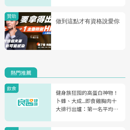
熱門推薦
飲食
健身族狂囤的高蛋白神物！
卜蜂、大成...即食雞胸肉十
大排行出爐：第一名平均一
片不到50元