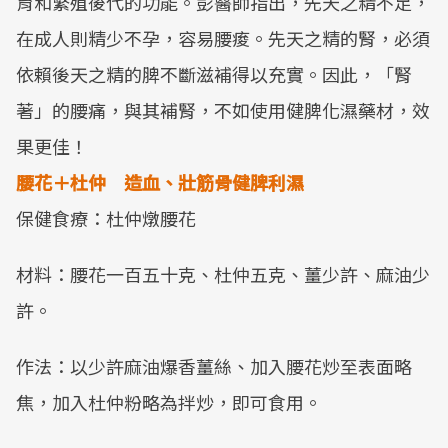
育和繁殖後代的功能。彭醫師指出，先天之精不足，
在成人則精少不孕，容易腰痠。先天之精的腎，必須
依賴後天之精的脾不斷滋補得以充實。因此，「腎
著」的腰痛，與其補腎，不如使用健脾化濕藥材，效
果更佳！
腰花＋杜仲 造血、壯筋骨健脾利濕
保健食療：杜仲燉腰花
材料：腰花一百五十克、杜仲五克、薑少許、麻油少
許。
作法：以少許麻油爆香薑絲、加入腰花炒至表面略
焦，加入杜仲粉略為拌炒，即可食用。