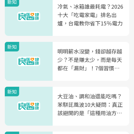
新知
冷氣、冰箱誰最耗電？2026
十大「吃電家電」排名出
爐，台電教你省下15％電力
新知
明明薪水沒變，錢卻越存越
少？不是賺太少，而是每天
都在「漏財」！7個習慣一
次看
新知
大豆油、調和油還能吃嗎？
苯駢芘風波10大疑問：真正
該避開的是「這種用油方
式」