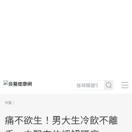
良醫
痛不欲生！男大生冷飲不離