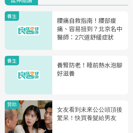
延伸閱讀
養生
腰痛自救指南！腰部痠
痛、容易扭到？北京名中
醫師：2穴道舒緩症狀
養生
養腎防老！睡前熱水泡腳
好滋養