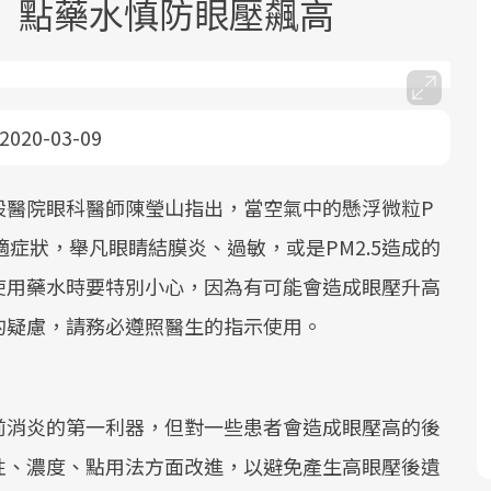
炎 點藥水慎防眼壓飆高
2020-03-09
設醫院眼科醫師陳瑩山指出，當空氣中的懸浮微粒P
2025年，就到良醫生活祭體驗「一站式
良醫健康網從「換季的身體變化」出
根據不同性別與年齡，帶你找到過去、
因應超高齡社會來臨，良醫健康網推動
健康新生活」，從講座、體驗到運動，
發，透過醫學觀點與日常感受的對話，
現在、未來的健康節點，理解身體的變
「2025年健檢服務大調查」，以倡議健
適症狀，舉凡眼睛結膜炎、過敏，或是PM2.5造成的
全面啟動你的健康革命！
建立對亞健康的認知，進而引導實際的
化，知道該如何照顧自己。
康促進為目的，深耕健康篩檢之於台灣
使用藥水時要特別小心，因為有可能會造成眼壓升高
改善行動。
民眾健康的關鍵角色，並透過問卷調
的疑慮，請務必遵照醫生的指示使用。
查、數據分析進行全年度報導。邀請您
一起成為台灣健康促進的推手之一！
前消炎的第一利器，但對一些患者會造成眼壓高的後
前往專題
前往專題
前往專題
前往專題
性、濃度、點用法方面改進，以避免產生高眼壓後遺