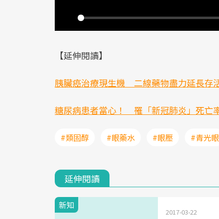
Play
【延伸閱讀】
胰臟癌治療現生機 二線藥物盡力延長存
糖尿病患者當心！ 罹「新冠肺炎」死亡
#類固醇
#眼藥水
#眼壓
#青光眼
延伸閱讀
新知
2017-03-22