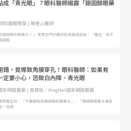
點成「青光眼」？眼科醫師揭露「類固醇眼藥
師的護眼隨筆 | 陳瑩山醫師
我類固醇的眼藥水！」 常常在門診聽到的就是這些話：「醫生，我不
類固醇
用錯，竟導致角膜穿孔！眼科醫師：如果有
一定要小心，恐致白內障、青光眼
et國家網路醫藥 | 黃慧玫／KingNet國家網路醫藥
者對醫生說：「不要開給我類固醇的眼藥水」、「類固醇眼藥水會造
法，但類