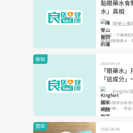
點眼藥水會
水」真相
陳瑩山醫
「醫生，不要開給
要類固醇眼藥水，
新知
2020-04-14
「眼藥水」
「這成分」
KingN
眼科診間常出現患
成青光眼」…等說