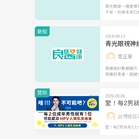
青光眼是一種會導
不安，彷彿未來已
新知
2018-08-13
青光眼視神
曾正豪
根據統計數據顯示
用藥的患者，超過