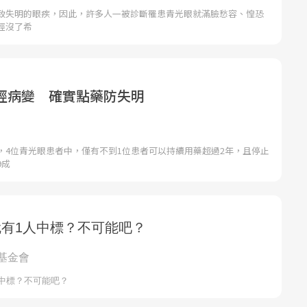
致失明的眼疾，因此，許多人一被診斷罹患青光眼就滿臉愁容、惶恐
經沒了希
經病變 確實點藥防失明
，4位青光眼患者中，僅有不到1位患者可以持續用藥超過2年，且停止
9成