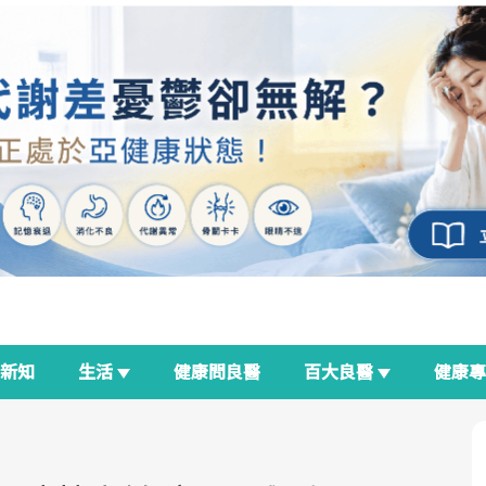
新知
生活
健康問良醫
百大良醫
健康
良醫生活祭
我與健康韌性的距離
荷爾蒙時光機
2025健檢服務大調查