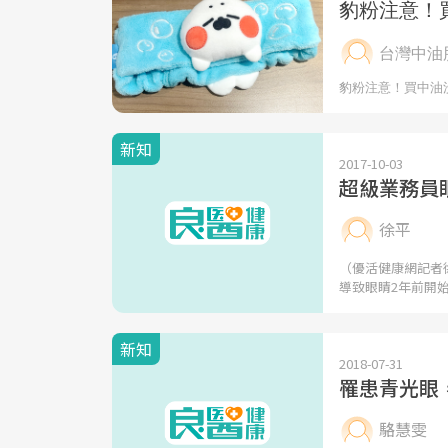
新知
2017-10-03
超級業務員
徐平
（優活健康網記者
導致眼睛2年前開
新知
2018-07-31
罹患青光眼
駱慧雯