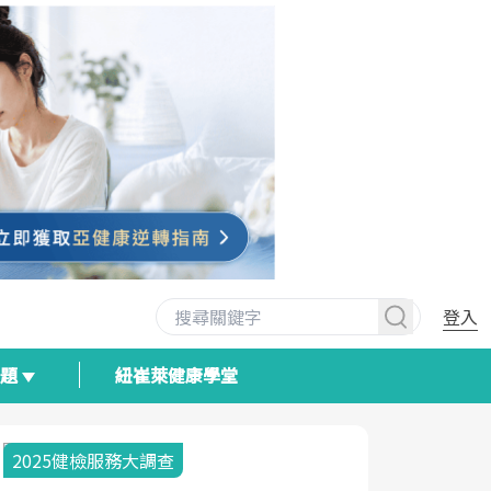
登入
專題
紐崔萊健康學堂