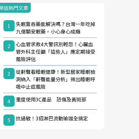
頻道熱門文章
失眠靠吞藥能解決嗎？台灣一年吃掉
1
九億顆安眠藥，小心身心成癮
心血管求救4大警訊別輕忽！心臟血
2
管外科主任籲「這些人」應定期接受
風險評估
從鼾聲看睡眠健康！新型居家睡眠檢
3
測納入「鼾聲能量分析」揪出睡眠呼
吸中止症風險
重度使用3C產品 恐傷及黃斑部
4
抗過敏！3招淋巴流動瑜珈全搞定
5