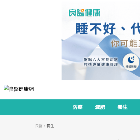
防癌
減肥
養生
良醫
養生