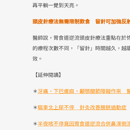
再平躺一覺到天亮。
頭皮針療法無需限制飲食 留針可加強反
醫師說，胃食道逆流頭皮針療法重點在於
的療程次數不同，「留針」時間越久，越
效。
【延伸閱讀】
＊
牙痛、下巴痠麻，顳顎關節障礙作祟 
＊
驅車北上尿不停 針灸改善膀胱過動症
＊
半夜咳不停竟因胃食道逆流合併鼻涕倒