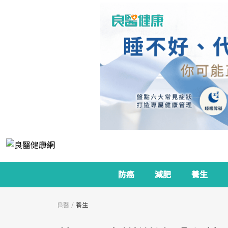
防癌
減肥
養生
良醫
養生