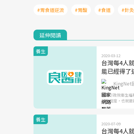
#胃食道逆流
#胃酸
#食道
#針灸
延伸閱讀
養生
2020-03-12
台灣每4人
能已經得了
KingN
根據行政院衛生福
25％程度，也就是
養生
2020-07-09
台灣每4人就