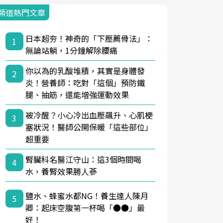
頻道熱門文章
日本超夯！神奇的「下壓薦骨法」：
1
無論站躺，1分鐘解除腰痛
你以為的乳酸堆積，其實是身體發
2
炎！營養師：吃對「這個」預防鐵
腿、抽筋，還能增強運動效果
被冷醒？小心冷出血壓飆升、心肌梗
3
塞狀況！醫師公開保暖「這些部位」
超重要
腎臟科名醫江守山：這3個時間喝
4
水，養腎效果勝人蔘
鹽水、蜂蜜水都NG！養生達人陳月
5
卿：起床空腹第一杯喝「●●」最
好！