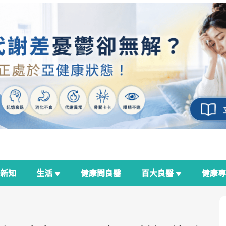
新知
生活
健康問良醫
百大良醫
健康
良醫生活祭
我與健康韌性的距離
荷爾蒙時光機