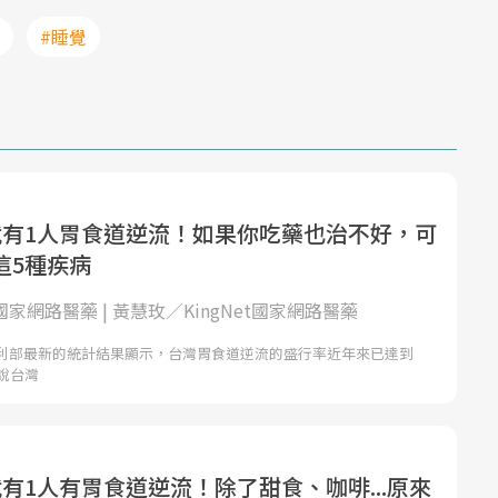
#睡覺
就有1人胃食道逆流！如果你吃藥也治不好，可
這5種疾病
et國家網路醫藥 | 黃慧玫／KingNet國家網路醫藥
利部最新的統計結果顯示，台灣胃食道逆流的盛行率近年來已達到
說台灣
有1人有胃食道逆流！除了甜食、咖啡...原來