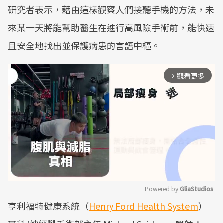
研究者表示，藉由這樣觀察人們接聽手機的方法，未
來某一天將能幫助醫生在進行高風險手術前，能快速
且安全地找出並保護病患的言語中樞。
觀看更多
arrow_forward_ios
Powered by 
GliaStudios
亨利福特健康系統（
Henry Ford Health System
）
Mute