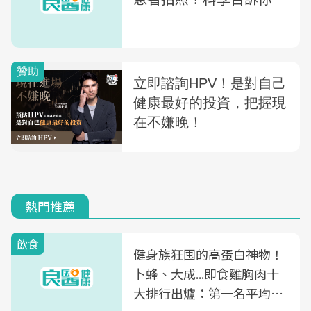
熱門推薦
飲食
健身族狂囤的高蛋白神物！
卜蜂、大成...即食雞胸肉十
大排行出爐：第一名平均一