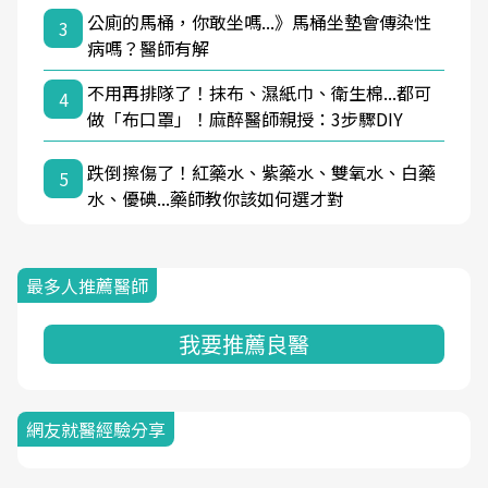
公廁的馬桶，你敢坐嗎...》馬桶坐墊會傳染性
3
病嗎？醫師有解
不用再排隊了！抹布、濕紙巾、衛生棉...都可
4
做「布口罩」！麻醉醫師親授：3步驟DIY
跌倒擦傷了！紅藥水、紫藥水、雙氧水、白藥
5
水、優碘...藥師教你該如何選才對
最多人推薦醫師
我要推薦良醫
網友就醫經驗分享