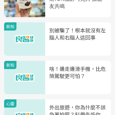
新知
別被騙了！根本就沒有左
腦人和右腦人這回事
新知
啥！邊走邊滑手機，比危
險駕駛更可怕？
心靈
外出旅遊，你為什麼不該
急著拍照？科學告訴你