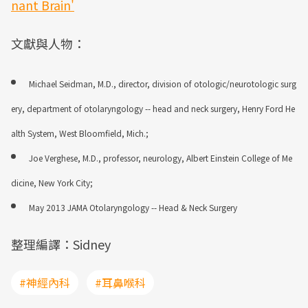
nant Brain'
文獻與人物：
Michael Seidman, M.D., director, division of otologic/neurotologic surg
ery, department of otolaryngology -- head and neck surgery, Henry Ford He
alth System, West Bloomfield, Mich.;
Joe Verghese, M.D., professor, neurology, Albert Einstein College of Me
dicine, New York City;
May 2013 JAMA Otolaryngology -- Head & Neck Surgery
整理編譯：Sidney
#神經內科
#耳鼻喉科