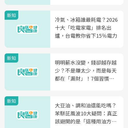
片不到50元
新知
冷氣、冰箱誰最耗電？2026
十大「吃電家電」排名出
爐，台電教你省下15％電力
新知
明明薪水沒變，錢卻越存越
少？不是賺太少，而是每天
都在「漏財」！7個習慣一
次看
新知
大豆油、調和油還能吃嗎？
苯駢芘風波10大疑問：真正
該避開的是「這種用油方