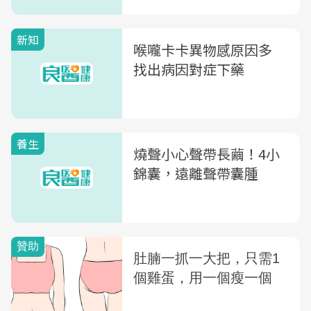
聲帶的5大警訊
新知
喉嚨卡卡異物感原因多
找出病因對症下藥
養生
燒聲小心聲帶長繭！4小
錦囊，遠離聲帶囊腫