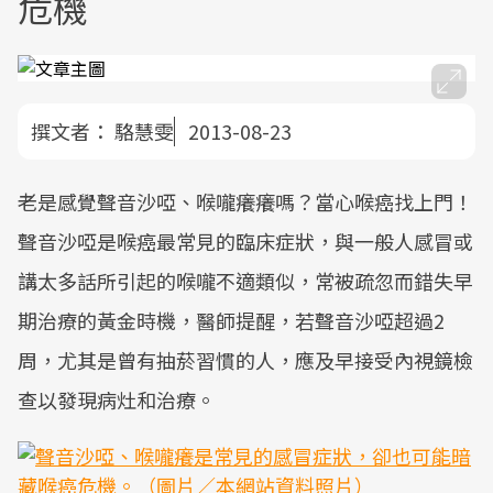
危機
撰文者：
駱慧雯
2013-08-23
老是感覺聲音沙啞、喉嚨癢癢嗎？當心喉癌找上門！
聲音沙啞是喉癌最常見的臨床症狀，與一般人感冒或
講太多話所引起的喉嚨不適類似，常被疏忽而錯失早
期治療的黃金時機，醫師提醒，若聲音沙啞超過2
周，尤其是曾有抽菸習慣的人，應及早接受內視鏡檢
查以發現病灶和治療。