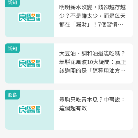
新知
明明薪水沒變，錢卻越存越
少？不是賺太少，而是每天
都在「漏財」！7個習慣一
次看
新知
大豆油、調和油還能吃嗎？
苯駢芘風波10大疑問：真正
該避開的是「這種用油方
式」
飲食
豐胸只吃青木瓜？中醫說：
這個超有效