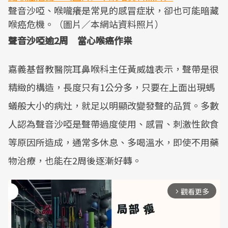
聲音沙啞、喉嚨癢是常見的感冒症狀，卻也可能暗藏
喉癌危機。（圖片／本網站資料照片）
聲音沙啞逾2周 當心喉癌作祟
嘉義基督教醫院耳鼻喉科主任黃威雄表示，聲帶是很
精緻的構造，長度只有1公分多，只要在上面出現螞
蟻般大小的病灶，就足以明顯改變發聲的品質。多數
人認為聲音沙啞是聲帶過度使用、感冒、刺激性飲食
等原因所造成，通常多休息、多喝溫水，即使不用藥
物治療，也能在2周後逐漸好轉。
觀看更多
arrow_forward_ios