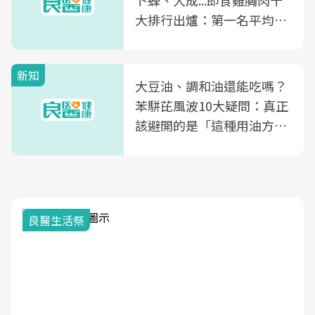
卜蜂、大成...即食雞胸肉十
大排行出爐：第一名平均一
片不到50元
新知
大豆油、調和油還能吃嗎？
苯駢芘風波10大疑問：真正
該避開的是「這種用油方
式」
良醫生活祭