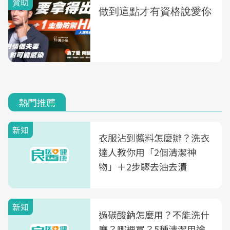
熱門推薦
新知
衣服沾到醬料怎麼辦？洗衣
達人教你用「2個清潔神
物」＋2步驟去油去漬
新知
過碳酸鈉怎麼用？不能洗什
麼？哪裡買？5種清潔用途