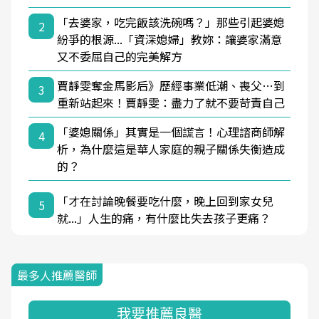
「去婆家，吃完飯該洗碗嗎？」那些引起婆媳
2
紛爭的根源...「資深媳婦」教妳：讓婆家滿意
又不委屈自己的完美解方
賈靜雯奪金馬影后》歷經事業低潮、喪父…到
3
重新站起來！賈靜雯：盡力了就不要苛責自己
「婆媳關係」其實是一個謊言！心理諮商師解
4
析，為什麼這是華人家庭的親子關係失衡造成
的？
「才在討論晚餐要吃什麼，晚上回到家女兒
5
就...」人生的痛，有什麼比失去孩子更痛？
最多人推薦醫師
我要推薦良醫