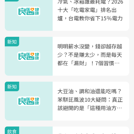
冷氣、冰箱誰最耗電？2026
十大「吃電家電」排名出
爐，台電教你省下15％電力
新知
明明薪水沒變，錢卻越存越
少？不是賺太少，而是每天
都在「漏財」！7個習慣一
次看
新知
大豆油、調和油還能吃嗎？
苯駢芘風波10大疑問：真正
該避開的是「這種用油方
式」
飲食