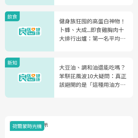
飲食
健身族狂囤的高蛋白神物！
卜蜂、大成...即食雞胸肉十
大排行出爐：第一名平均一
片不到50元
新知
大豆油、調和油還能吃嗎？
苯駢芘風波10大疑問：真正
該避開的是「這種用油方
式」
荷爾蒙時光機