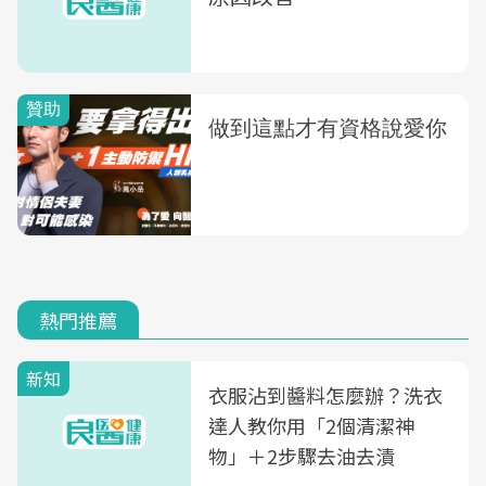
熱門推薦
新知
衣服沾到醬料怎麼辦？洗衣
達人教你用「2個清潔神
物」＋2步驟去油去漬