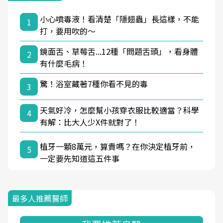
小心噴毒液！看清楚「隱翅蟲」長這樣，不能
1
打，要用吹的～
鏡面舌、草莓舌...12種「問題舌頭」，看身體
2
有什麼毛病！
驚！浴室藏著7種你看不見的毒
3
天氣好冷，怎麼幫小孩穿衣服比較適當？科學
4
有解：比大人少X件就對了！
植牙一顆8萬元，算貴嗎？在你決定植牙前，
5
一定要先知道這五件事
最多人推薦醫師