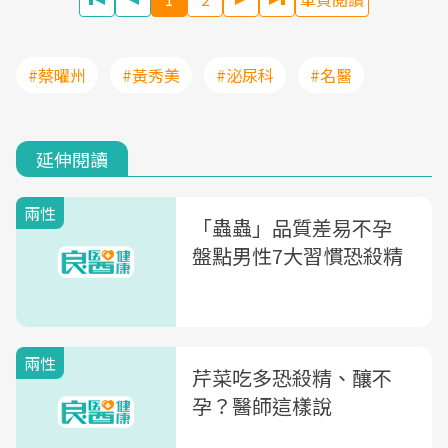
#蔡曜州
#黃秀美
#泌尿科
#名醫
延伸閱讀
兩性
「蟲蟲」品質差易不孕
盤點男性7大習慣恐殺精
兩性
芹菜吃多恐殺精、釀不
孕？醫師這樣說