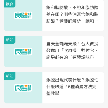
飲食
飽和脂肪酸、不飽和脂肪酸
差在哪？哪些油富含飽和脂
肪酸？營養師解析「飽和脂
肪酸」的優缺點、建議攝取
量
新知
夏天蒼蠅滿天飛！台大教授
教你用「吹風機」對付它，
廚房必有的「這種調味料」
竟是蒼蠅剋星～
新知
蜈蚣出現代表什麼？蜈蚣怕
什麼味道？6種消滅方法完
整教學