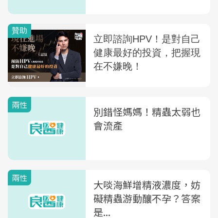
兩性
別錯怪媽媽！精蟲太弱也
會流產
兩性
大啖海鮮增精液濃度，妨
礙精蟲游動釀不孕？答案
是...