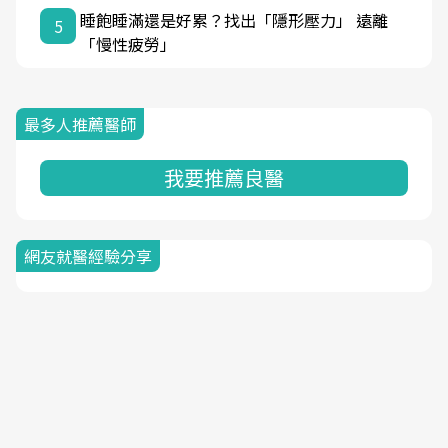
睡飽睡滿還是好累？找出「隱形壓力」 遠離
5
「慢性疲勞」
最多人推薦醫師
我要推薦良醫
網友就醫經驗分享