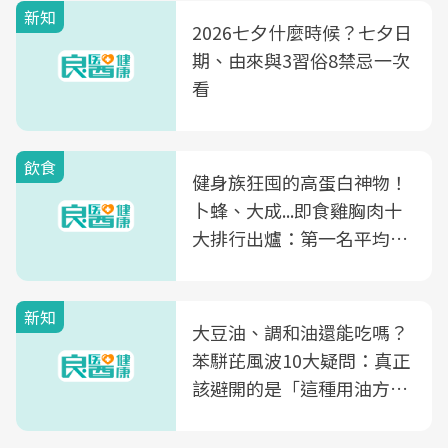
新知
2026七夕什麼時候？七夕日
期、由來與3習俗8禁忌一次
看
飲食
健身族狂囤的高蛋白神物！
卜蜂、大成...即食雞胸肉十
大排行出爐：第一名平均一
片不到50元
新知
大豆油、調和油還能吃嗎？
苯駢芘風波10大疑問：真正
該避開的是「這種用油方
式」