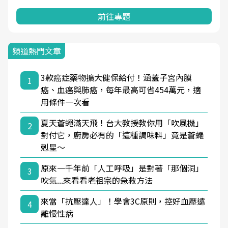
前往專題
頻道熱門文章
3款癌症藥物擴大健保給付！涵蓋子宮內膜
1
癌、血癌與肺癌，每年最高可省454萬元，適
用條件一次看
夏天蒼蠅滿天飛！台大教授教你用「吹風機」
2
對付它，廚房必有的「這種調味料」竟是蒼蠅
剋星～
原來一千年前「人工呼吸」是對著「那個洞」
3
吹氣...來看看老祖宗的急救方法
來當「抗壓達人」！學會3C原則，控好血壓遠
4
離慢性病