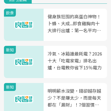
飲食
健身族狂囤的高蛋白神物！
卜蜂、大成...即食雞胸肉十
大排行出爐：第一名平均一
片不到50元
新知
冷氣、冰箱誰最耗電？2026
十大「吃電家電」排名出
爐，台電教你省下15％電力
新知
明明薪水沒變，錢卻越存越
少？不是賺太少，而是每天
都在「漏財」！7個習慣一