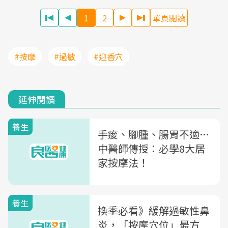
1
2
單頁閱讀
#按摩
#過敏
#迎香穴
延伸閱讀
養生
手痠、腳腫、腸胃不適…
中醫師傳授：必學8大居
家按摩法！
養生
換季必看》緩解過敏性鼻
炎，「按摩穴位」最方