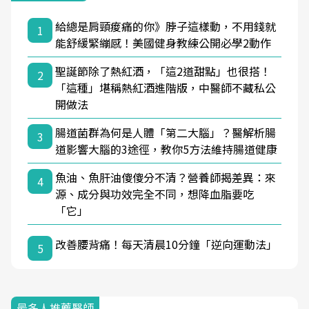
給總是肩頸痠痛的你》脖子這樣動，不用錢就
1
能舒緩緊繃感！美國健身教練公開必學2動作
聖誕節除了熱紅酒，「這2道甜點」也很搭！
2
「這種」堪稱熱紅酒進階版，中醫師不藏私公
開做法
腸道菌群為何是人體「第二大腦」？醫解析腸
3
道影響大腦的3途徑，教你5方法維持腸道健康
魚油、魚肝油傻傻分不清？營養師揭差異：來
4
源、成分與功效完全不同，想降血脂要吃
「它」
改善腰背痛！每天清晨10分鐘「逆向運動法」
5
最多人推薦醫師