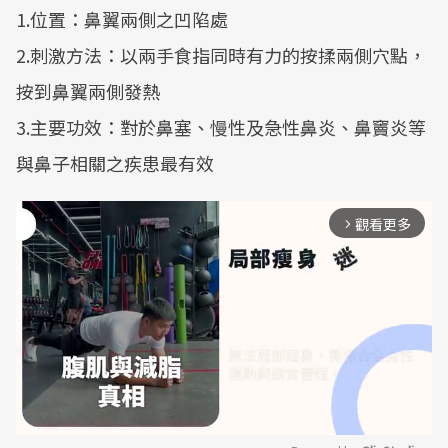
1.位置：鼻翼兩側之凹陷處
2.刺激方法：以兩手食指同時有力的按揉兩側穴點，
按到鼻翼兩側發熱
3.主要功效：對於鼻塞、慢性及急性鼻炎、鼻竇炎等
與鼻子相關之疾患最有效
觀看更多
arrow_forward_ios