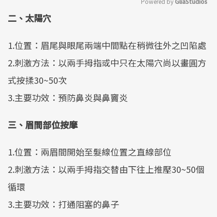
Powered by 
GliaStudios
二、太陽穴
Mute
1.位置：眉尾與眼尾兩端中間點在稍微往外之凹陷處
2.刺激方法：以兩手拇指或中只在太陽穴尚以畫圓方
式按揉30~50次
3.主要功效：預防鼻炎與鼻竇炎
三、眉間部位按摩
1.位置：兩眉間開始至髮線位置之直線部位
2.刺激方法：以兩手拇指交替由下往上推壓30~50個
循環
3.主要功效：打通阻塞的鼻子