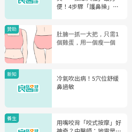
便！4步驟「護鼻操」通
經活絡
新知
冷氣吹出病！5穴位舒緩
鼻過敏
養生
用嘴咬背「咬式按摩」好
神奇？中醫師：地雷是…