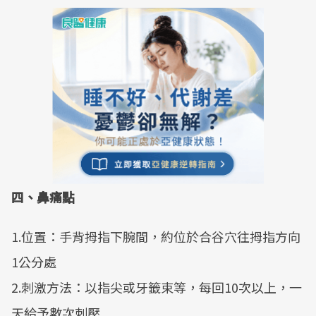
四、鼻痛點
1.位置：手背拇指下腕間，約位於合谷穴往拇指方向
1公分處
2.刺激方法：以指尖或牙籤束等，每回10次以上，一
天給予數次刺壓