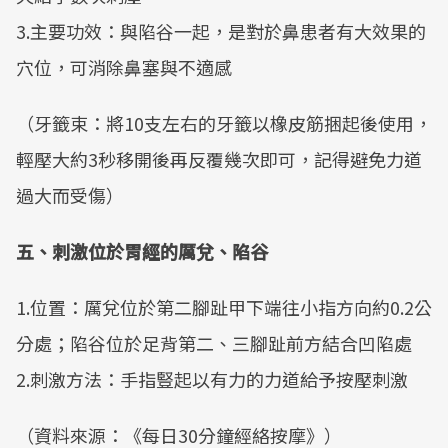
3.主要功效：與陷谷一起，是對於鼻患者有大效果的
穴位，可消除鼻塞與不適感
（牙籤束：將10支左右的牙籤以橡皮筋捆起後使用，
輕壓大約3秒移開後再反覆幾次即可，記得避免力道
過大而受傷）
五、刺激位於胃經的厲兌、陷谷
1.位置：厲兌位於第二腳趾甲下端往小指方向約0.2公
分處；陷谷位於足背第二、三腳趾前方結合凹陷處
2.刺激方法：手指豎起以有力的力道給予按壓刺激
（資料來源：《每日30分鐘經絡按摩》）