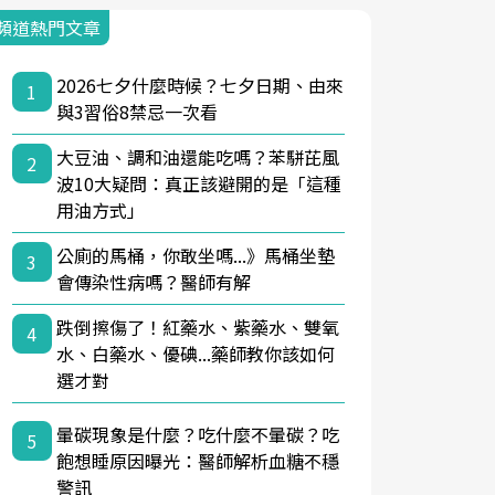
頻道熱門文章
2026七夕什麼時候？七夕日期、由來
1
與3習俗8禁忌一次看
大豆油、調和油還能吃嗎？苯駢芘風
2
波10大疑問：真正該避開的是「這種
用油方式」
公廁的馬桶，你敢坐嗎...》馬桶坐墊
3
會傳染性病嗎？醫師有解
跌倒擦傷了！紅藥水、紫藥水、雙氧
4
水、白藥水、優碘...藥師教你該如何
選才對
暈碳現象是什麼？吃什麼不暈碳？吃
5
飽想睡原因曝光：醫師解析血糖不穩
警訊