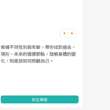
根據不同性別與年齡，帶你找到過去、
因應超高齡
現在、未來的健康節點，理解身體的變
「2025
化，知道該如何照顧自己。
康促進為目
民眾健康的
查、數據分
一起成為台
前往專題