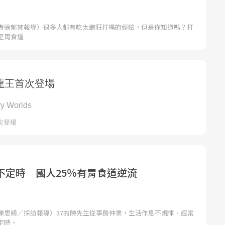
者張郁梵報導）很多人都有吃太飽狂打嗝的經驗，但是你知道嗎？打
是胃食道
不定時 國人25％有胃食道逆流
陳思綺／採訪報導）37的陳先生從事房仲業，生活作息不規律、經常
定時，