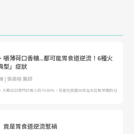
嚼薄荷口香糖...都可能胃食道逆流！6種火
典型」症狀
 | 張振榕 醫師
大概佔日常門診病人的70-80%，但是在民國90年左右比較早期的台
 竟是胃食道逆流惹禍