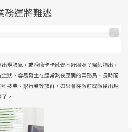
業務運將難逃
面對超高齡社會的浪潮，台灣正在快速
2025年，就到良醫生活祭體驗「一站式
良醫健康網從「換季的身體變化」出
邁向「健康照護」的新時代。隨著國家
健康新生活」，從講座、體驗到運動，
發，透過醫學觀點與日常感受的對話，
易出現脹氣，或喉嚨卡卡感覺不舒服嗎？醫師指出，
政策如「健康台灣推動委員會」與「長
全面啟動你的健康革命！
建立對亞健康的認知，進而引導實際的
型症狀，容易發生在經常熬夜應酬的業務員、長時間
照3.0」的推進，「預防醫學」已成全民
改善行動。
的科技業、銀行業等族群，如果會在飯前或飯後出現
關注的核心議題。然而，健檢不只是醫
醫了。
療院所的服務，更是民眾了解自身健康
狀況、啟動健康管理的重要起點。
前往專題
前往專題
前往專題