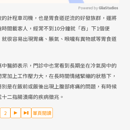
Powered by 
GliaStudios
夜的計程車司機，也是胃食道逆流的好發族群，運將
Mute
時間載客人，經常不到10分鐘就「吞」下1個便
，就很容易出現胃痛、脹氣、喉嚨有異物感等胃食道
惠中醫師表示，門診中也常看到長期坐在冷氣房中的
間常加上工作壓力大，在長時間情緒緊繃的狀態下，
特別是在飯前或飯後出現上腹部疼痛的問題，有時候
或十二指腸潰瘍的疾病徵兆。
2
單頁閱讀