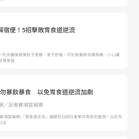
解宿便！5招擊敗胃食道逆流
，吃完飯後感覺肚子更脹、更不舒服，可別急著跑去蹲馬桶，小心讓
發胃食道
小時勿暴飲暴食 以免胃食道逆流加劇
網╱記者蘇湘雲報導
者蘇湘雲報導)「胃食道逆流」議題近日因社會案件而受到重視。台北市
科主