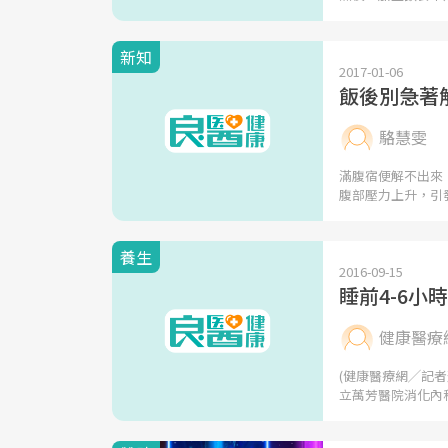
新知
2017-01-06
飯後別急著
駱慧雯
滿腹宿便解不出來
腹部壓力上升，引
養生
2016-09-15
睡前4-6
健康醫療
(健康醫療網╱記
立萬芳醫院消化內