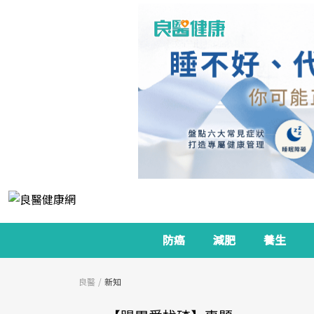
防癌
減肥
養生
良醫
新知