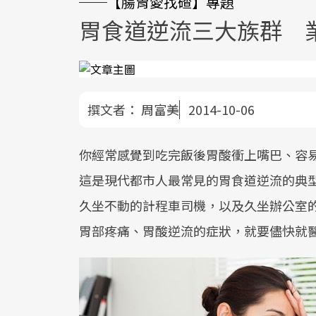
──【腸胃愛找碴】專題
胃食道逆流三大族群 
撰文者：
周富美
2014-10-06
你經常感覺到吃完飯後胃酸衝上嘴巴、容
這是現代都市人最常見的胃食道逆流的典
久坐不動的計程車司機，以及久坐辦公室
胃部疼痛、胃酸逆流的症狀，就要儘快就