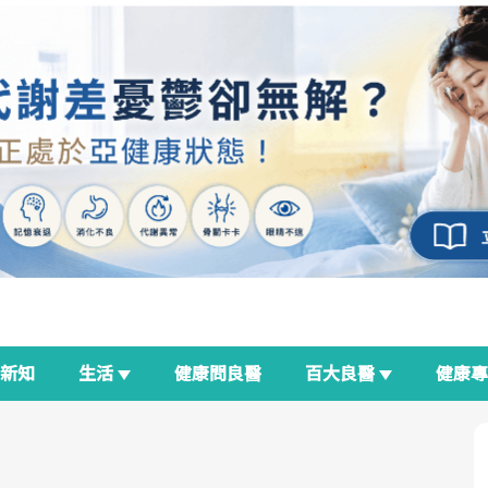
新知
生活
健康問良醫
百大良醫
健康
良醫生活祭
我與健康韌性的距離