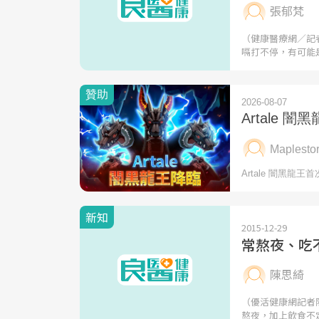
張郁梵
（健康醫療網／記
嗝打不停，有可能
新知
2015-12-29
常熬夜、吃
陳思綺
（優活健康網記者
熬夜，加上飲食不