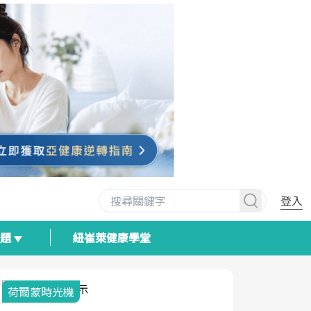
登入
專題
紐崔萊健康學堂
荷爾蒙時光機
2025健檢