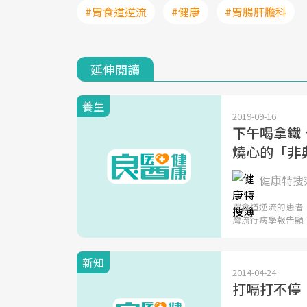
#胃食道逆流
#健康
#胃腸肝膽科
延伸閱讀
養生
2019-09-16
下午喝拿鐵、
燒心的「非
健康特搜簿
胃食道逆流的患者，
灣流行病學報告顯
新知
2014-04-24
打嗝打不停