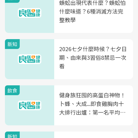
蜈蚣出現代表什麼？蜈蚣怕
什麼味道？6種消滅方法完
整教學
新知
2026七夕什麼時候？七夕日
期、由來與3習俗8禁忌一次
看
飲食
健身族狂囤的高蛋白神物！
卜蜂、大成...即食雞胸肉十
大排行出爐：第一名平均一
片不到50元
新知