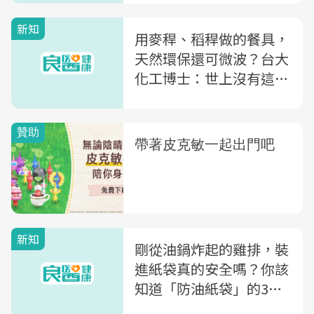
新知
用麥稈、稻稈做的餐具，
天然環保還可微波？台大
化工博士：世上沒有這麼
好的事
新知
剛從油鍋炸起的雞排，裝
進紙袋真的安全嗎？你該
知道「防油紙袋」的3件
事