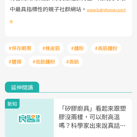
中最具指標性的親子社群網站。
www.babyhome.com.t
w
#保存期限
#橡皮筋
#麵粉
#高筋麵粉
#鹽類
#低筋麵粉
#高筋
延伸閱讀
新知
「矽膠廚具」看起來跟塑
膠沒兩樣，可以耐高溫
嗎？科學家出來說真話
了…