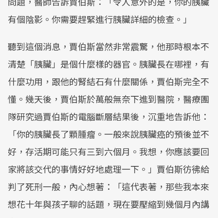
問題，醫師告訴賈伯斯：「令人意外的是，你的胰臟
有個陰影。你需要趕緊進行胰臟詳細的檢查。」
聽到這個消息，賈伯斯當然非常震驚，他那時根本不
清楚「胰臟」是個什麼樣的器官。胰臟長在哪裡，有
什麼功用，跟他的腎結石有什麼關係，賈伯斯完全不
懂。幾天後，賈伯斯於萬般無奈下進到醫院，醫療團
隊研究過賈伯斯的電腦斷層結果後，沉重地告訴他：
「你的胰臟長了顆腫瘤。一般來說胰臟癌的預後並不
好，存活期可能只有三到六個月。我想，你應該要回
家將該交代的事情好好地處理一下。」賈伯斯彷彿給
判了死刑一般，內心想著：「這代表著，那些我本來
想花十年與孩子聊的話題，現在要壓縮到幾個月內講