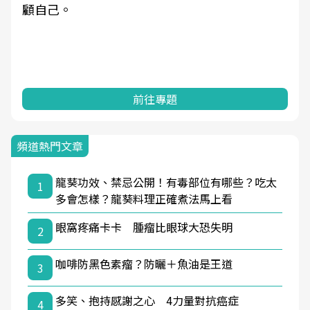
顧自己。
前往專題
頻道熱門文章
龍葵功效、禁忌公開！有毒部位有哪些？吃太
1
多會怎樣？龍葵料理正確煮法馬上看
眼窩疼痛卡卡 腫瘤比眼球大恐失明
2
咖啡防黑色素瘤？防曬＋魚油是王道
3
多笑、抱持感謝之心 4力量對抗癌症
4