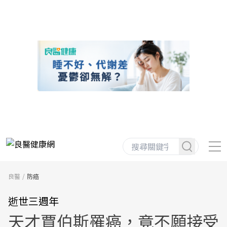
良醫
防癌
逝世三週年
天才賈伯斯罹癌，竟不願接受