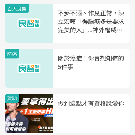
百大良醫
不菸不酒、作息正常，陳
立宏嘆「得腦癌多是要求
完美的人」...神外權威：
7症狀，找出腦瘤前兆
防癌
關於癌症！你會想知道的
5件事