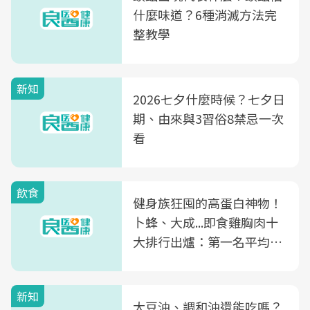
什麼味道？6種消滅方法完
整教學
新知
2026七夕什麼時候？七夕日
期、由來與3習俗8禁忌一次
看
飲食
健身族狂囤的高蛋白神物！
卜蜂、大成...即食雞胸肉十
大排行出爐：第一名平均一
片不到50元
新知
大豆油、調和油還能吃嗎？