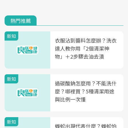
熱門推薦
新知
衣服沾到醬料怎麼辦？洗衣
達人教你用「2個清潔神
物」＋2步驟去油去漬
新知
過碳酸鈉怎麼用？不能洗什
麼？哪裡買？5種清潔用途
與比例一次懂
新知
蜈蚣出現代表什麼？蜈蚣怕