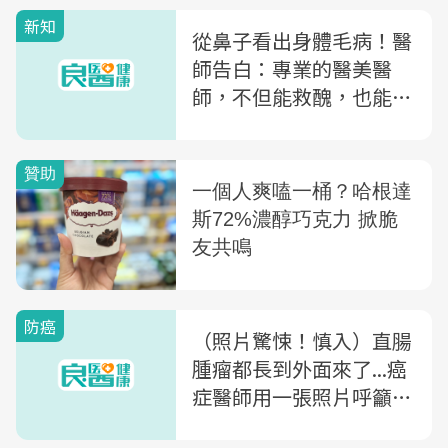
新知
從鼻子看出身體毛病！醫
師告白：專業的醫美醫
師，不但能救醜，也能救
命
防癌
（照片驚悚！慎入）直腸
腫瘤都長到外面來了...癌
症醫師用一張照片呼籲：
拜託大家接受正統醫療