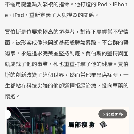
不需用鍵盤輸入繁複的指令。他打造的iPod、iPhon
e、iPad，重新定義了人與機器的關係。
賈伯斯是位要求極高的領導者，對待下屬經常不留情
面，被形容成像米開朗基羅般脾氣暴躁、不合群的藝
術家，永遠追求完美並堅持到底。賈伯斯的堅持與固
執成就了他的事業，卻也重重打擊了他的健康。賈伯
斯的創新改變了這個世界，然而當他罹患癌症時，一
生都站在科技尖端的他卻選擇拒絕治療，投向草藥的
懷抱。
觀看更多
arrow_forward_ios