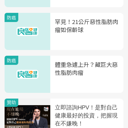
防癌
罕見！21公斤惡性脂肪肉
瘤如保齡球
防癌
體重急遽上升？藏巨大惡
性脂肪肉瘤