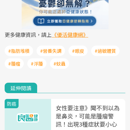
更多健康資訊，請上
《優活健康網》
#脂肪堆積
#營養失調
#眼皮
#過敏體質
#腫瘤
#浮腫
#蚊蟲
延伸閱讀
防癌
女性要注意》聞不到以為
是鼻炎，可能是腫瘤警
訊！出現3種症狀要小心