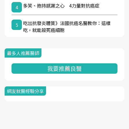
多笑、抱持感謝之心 4力量對抗癌症
4
吃出抗發炎體質》法國抗癌名醫教你：這樣
5
吃，就能殺死癌細胞
最多人推薦醫師
我要推薦良醫
網友就醫經驗分享