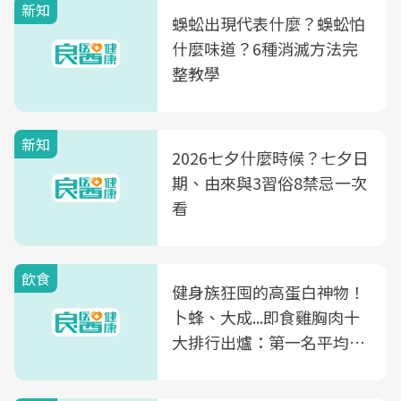
新知
蜈蚣出現代表什麼？蜈蚣怕
什麼味道？6種消滅方法完
整教學
新知
2026七夕什麼時候？七夕日
期、由來與3習俗8禁忌一次
看
飲食
健身族狂囤的高蛋白神物！
卜蜂、大成...即食雞胸肉十
大排行出爐：第一名平均一
片不到50元