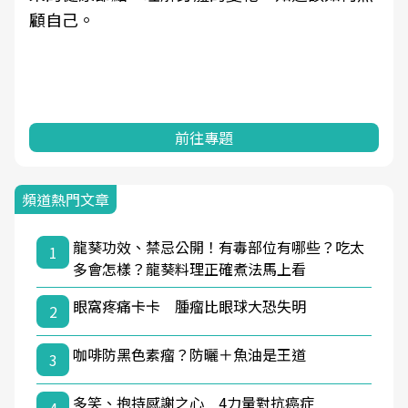
顧自己。
前往專題
頻道熱門文章
龍葵功效、禁忌公開！有毒部位有哪些？吃太
1
多會怎樣？龍葵料理正確煮法馬上看
眼窩疼痛卡卡 腫瘤比眼球大恐失明
2
咖啡防黑色素瘤？防曬＋魚油是王道
3
多笑、抱持感謝之心 4力量對抗癌症