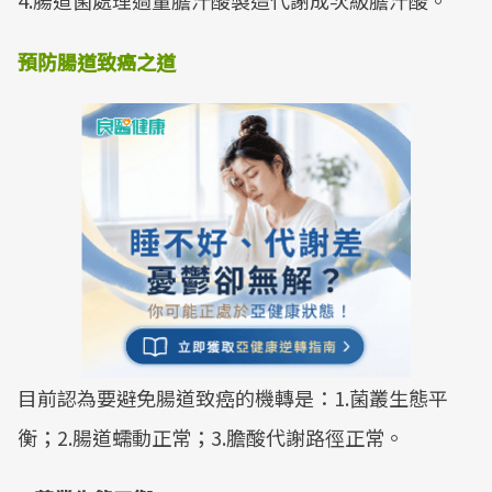
4.腸道菌處理過量膽汁酸製造代謝成次級膽汁酸。
預防腸道致癌之道
目前認為要避免腸道致癌的機轉是：1.菌叢生態平
衡；2.腸道蠕動正常；3.膽酸代謝路徑正常。