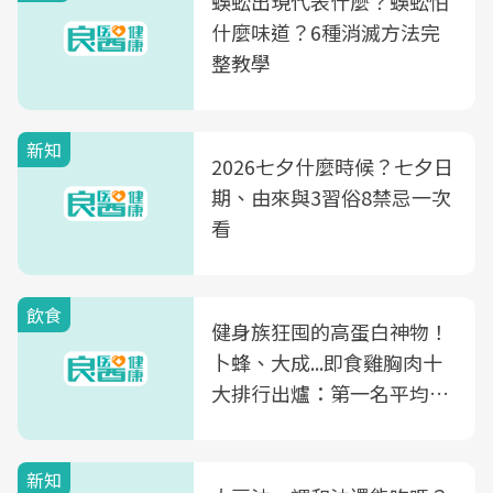
蜈蚣出現代表什麼？蜈蚣怕
什麼味道？6種消滅方法完
整教學
新知
2026七夕什麼時候？七夕日
期、由來與3習俗8禁忌一次
看
飲食
健身族狂囤的高蛋白神物！
卜蜂、大成...即食雞胸肉十
大排行出爐：第一名平均一
片不到50元
新知