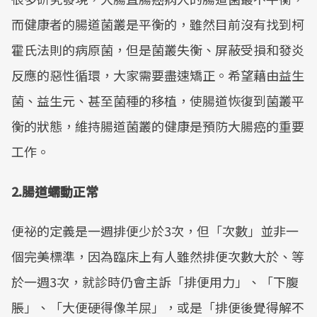
而健康者的腸道菌叢是平衡的，雖然目前沒有找到柯
霍氏法則的病原菌，但是菌叢失衡、屏蔽受損和發炎
反應的惡性循環，大家需要盡速矯正。希望藉由益生
菌、益生元、甚至菌種的移植，使腸道恢復到菌叢平
衡的狀態，維持腸道菌叢的健康是預防大腸癌的重要
工作。
2.腸道蠕動正常
便祕的定義是一週排便少於3次，但「次數」並非一
個完美標準，因為臨床上有人雖然排便次數大於、等
於一週3次，就診時仍會主訴「排便用力」、「下腹
脹」、「大便硬得像羊屎」，或是「排便後覺得解不