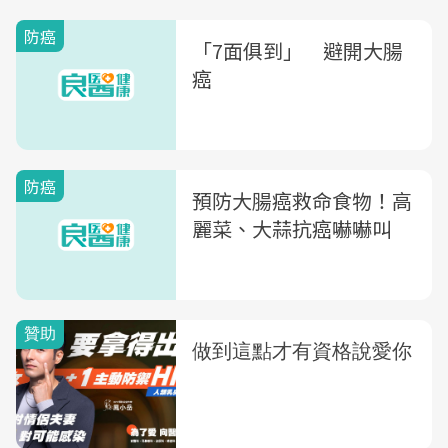
防癌
「7面俱到」 避開大腸
癌
防癌
預防大腸癌救命食物！高
麗菜、大蒜抗癌嚇嚇叫