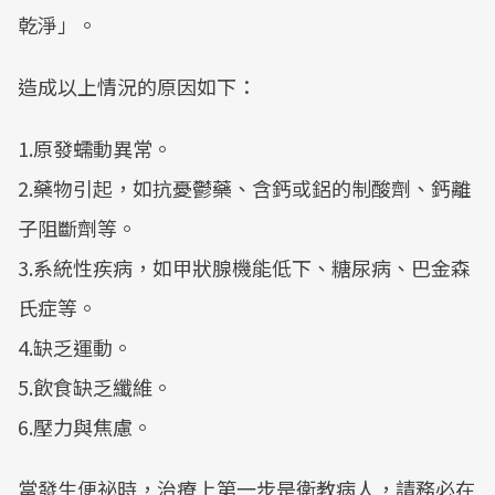
乾淨」。
造成以上情況的原因如下：
1.原發蠕動異常。
2.藥物引起，如抗憂鬱藥、含鈣或鋁的制酸劑、鈣離
子阻斷劑等。
3.系統性疾病，如甲狀腺機能低下、糖尿病、巴金森
氏症等。
4.缺乏運動。
5.飲食缺乏纖維。
6.壓力與焦慮。
當發生便祕時，治療上第一步是衛教病人，請務必在