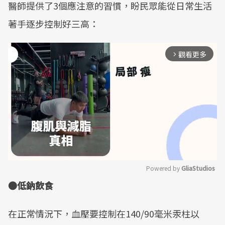
醫師提供了3個應注意的習慣，盼民眾能從日常生活
著手逐步控制好三高：
觀看更多
arrow_forward_ios
Powered by 
GliaStudios
●低鈉飲食
Mute
在正常情況下，血壓要控制在140/90毫米汞柱以