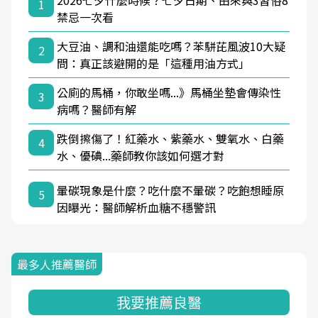
2026七夕什麼時候？七夕日期、由來與3習俗8
1
禁忌一次看
大豆油、調和油還能吃嗎？苯駢芘風波10大疑
2
問：真正該避開的是「這種用油方式」
公廁的馬桶，你敢坐嗎...》馬桶坐墊會傳染性
3
病嗎？醫師有解
跌倒擦傷了！紅藥水、紫藥水、雙氧水、白藥
4
水、優碘...藥師教你該如何選才對
暈碳現象是什麼？吃什麼不暈碳？吃飽想睡原
5
因曝光：醫師解析血糖不穩警訊
最多人推薦醫師
我要推薦良醫