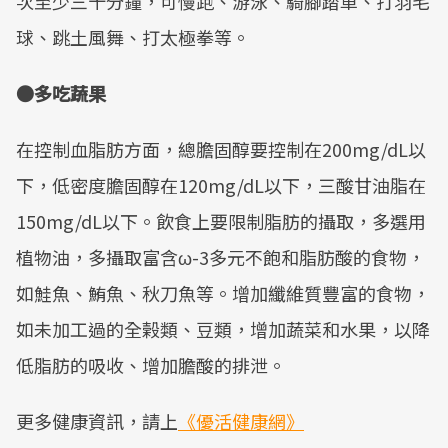
次至少三十分鐘，可慢跑、游泳、騎腳踏車、打羽毛
球、跳土風舞、打太極拳等。
●多吃蔬果
在控制血脂肪方面，總膽固醇要控制在200mg/dL以
下，低密度膽固醇在120mg/dL以下，三酸甘油脂在
150mg/dL以下。飲食上要限制脂肪的攝取，多選用
植物油，多攝取富含ω-3多元不飽和脂肪酸的食物，
如鮭魚、鮪魚、秋刀魚等。增加纖維質豐富的食物，
如未加工過的全榖類、豆類，增加蔬菜和水果，以降
低脂肪的吸收、增加膽酸的排泄。
更多健康資訊，請上
《優活健康網》