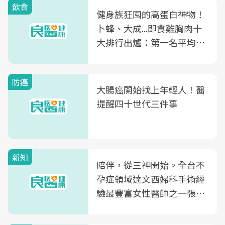
飲食
健身族狂囤的高蛋白神物！
卜蜂、大成...即食雞胸肉十
大排行出爐：第一名平均一
片不到50元
防癌
大腸癌開始找上年輕人！醫
提醒四十世代三件事
新知
陪伴，從三神開始。全台不
孕症領域達文西婦科手術經
驗最豐富女性醫師之一張永
玲領軍，打造全台首創「生
殖銀行概念形象館」，攜手