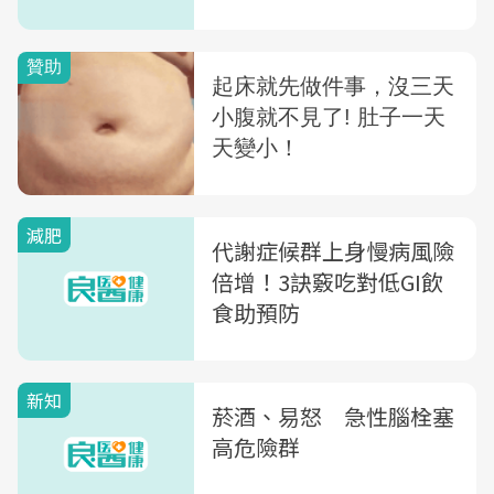
減肥
代謝症候群上身慢病風險
倍增！3訣竅吃對低GI飲
食助預防
新知
菸酒、易怒 急性腦栓塞
高危險群