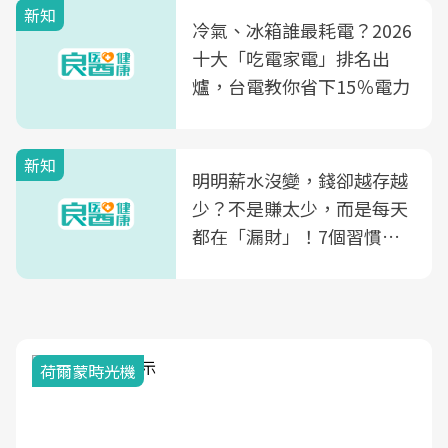
新知
光田醫院建構360度女性健
冷氣、冰箱誰最耗電？2026
康照護生態圈
十大「吃電家電」排名出
爐，台電教你省下15％電力
新知
明明薪水沒變，錢卻越存越
少？不是賺太少，而是每天
都在「漏財」！7個習慣一
次看
荷爾蒙時光機