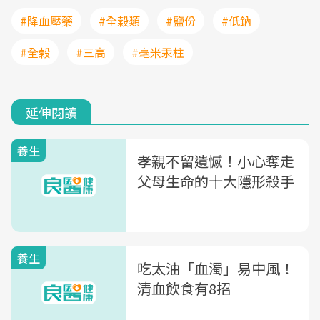
#降血壓藥
#全榖類
#鹽份
#低鈉
#全榖
#三高
#毫米汞柱
延伸閱讀
養生
孝親不留遺憾！小心奪走
父母生命的十大隱形殺手
養生
吃太油「血濁」易中風！
清血飲食有8招