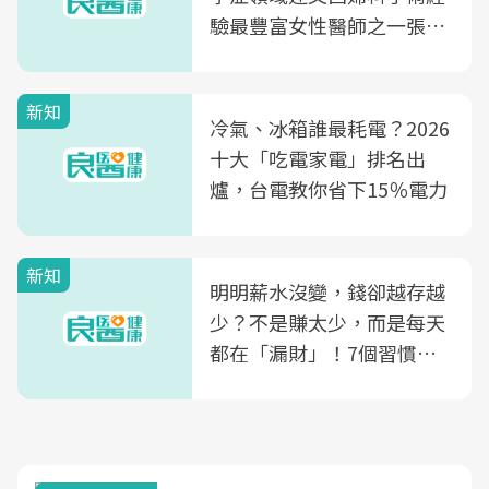
驗最豐富女性醫師之一張永
玲領軍，打造全台首創「生
殖銀行概念形象館」，攜手
新知
光田醫院建構360度女性健
冷氣、冰箱誰最耗電？2026
康照護生態圈
十大「吃電家電」排名出
爐，台電教你省下15％電力
新知
明明薪水沒變，錢卻越存越
少？不是賺太少，而是每天
都在「漏財」！7個習慣一
次看