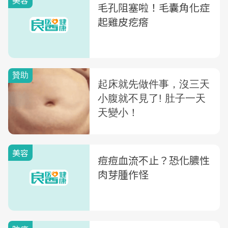
美容
毛孔阻塞啦！毛囊角化症
起雞皮疙瘩
美容
痘痘血流不止？恐化膿性
肉芽腫作怪