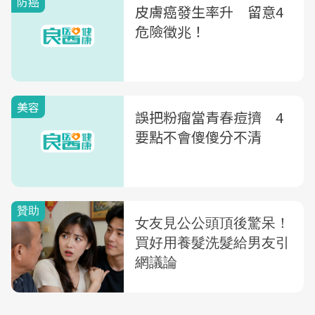
防癌
皮膚癌發生率升 留意4
危險徵兆！
美容
誤把粉瘤當青春痘擠 4
要點不會傻傻分不清