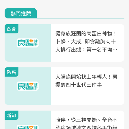
熱門推薦
飲食
健身族狂囤的高蛋白神物！
卜蜂、大成...即食雞胸肉十
大排行出爐：第一名平均一
片不到50元
防癌
大腸癌開始找上年輕人！醫
提醒四十世代三件事
新知
陪伴，從三神開始。全台不
孕症領域達文西婦科手術經