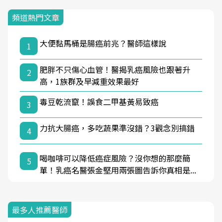
頻道熱門文章
大便黏馬桶是腸癌前兆？醫師這樣說
1
肥胖不只傷心血管！醫揭乳癌風險也跟著升
2
高，1族群及早減重效果最好
毒豆乾流竄！誤食二甲基黃易致癌
3
力抗大腸癌，多吃蔬果準沒錯？3觀念別搞錯
4
喝咖啡可以降低癌症風險？沒你想的那麼簡
5
單！乳癌名醫張金堅用兩張圖告訴你真相是...
最多人推薦醫師