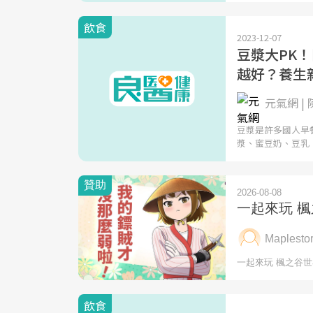
飲食
2023-12-07
豆漿大PK
越好？養生
元氣網 |
豆漿是許多國人早
漿、蜜豆奶、豆乳
飲食