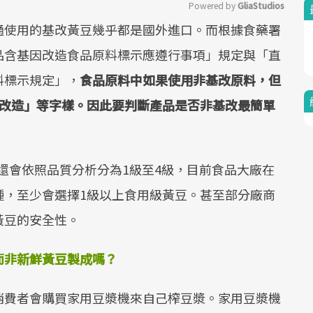
Powered by 
GliaStudios
通使用的基改黃豆幾乎都是國外進口。而根據食藥署
Mute
品含基因改造食品原料標示應遵行事項」規定與「直
料標示規定」，
食品原料中如果使用非基改原料，但
改造」等字樣。因此要判斷產品是否非基改最簡單
還會依照品質分析分為1級至4級，目前食品大廠在
種，至少會選擇1級以上食用級黃豆。甚至部分廠商
黃豆的安全性。
而非新鮮黃豆製成嗎？
消費者會購買家用豆漿機來自己榨豆漿。家用豆漿機