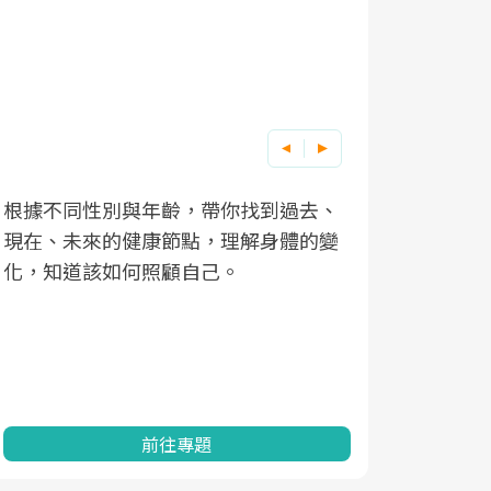
根據不同性別與年齡，帶你找到過去、
因應超高齡
現在、未來的健康節點，理解身體的變
「2025
化，知道該如何照顧自己。
康促進為目
民眾健康的
查、數據分
一起成為台
前往專題