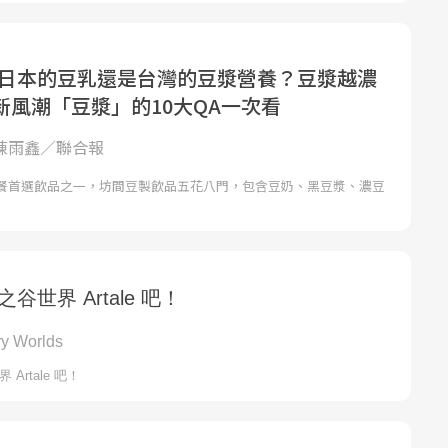
！日本的豆乳還是台灣的豆漿營養？豆漿越濃
新風潮「豆漿」的10大QA一次看
 陳雨鑫／聯合報
餐首選飲品之一，坊間豆製飲品五花八門，包含豆奶、黑豆漿、濃豆