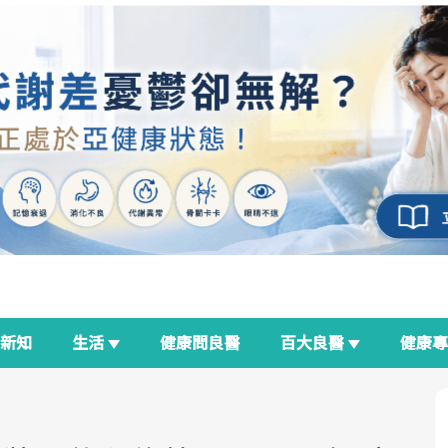
新知
生活
健康問良醫
百大良醫
健康
良醫生活祭
我與健康韌性的距離