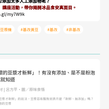
否添加太多人工添加物呢？
堂】講座活動，帶你揭開冰品食安真面目。
o.gl/my7W9k
#豆漿機
#基改黃豆
#基改
#非基改
壞的豆漿才新鮮」！有沒有添加、是不是粉泡
試就知道
材 | 呂方平‧圖／原味食悟
豆漿才新鮮」的說法，豆漿容易酸敗就表示是「新鮮、無添加」嗎？
泡的豆漿