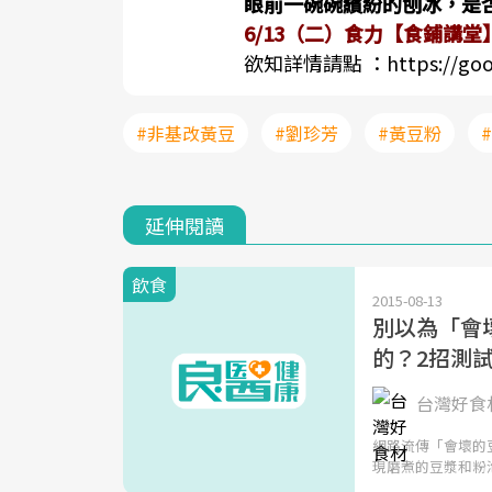
眼前一碗碗繽紛的刨冰，是
6/13（二）食力【食鋪講
欲知詳情請點 ：
https://go
#非基改黃豆
#劉珍芳
#黃豆粉
延伸閱讀
飲食
2015-08-13
別以為「會
的？2招測
台灣好食
網路流傳「會壞的
現磨煮的豆漿和粉