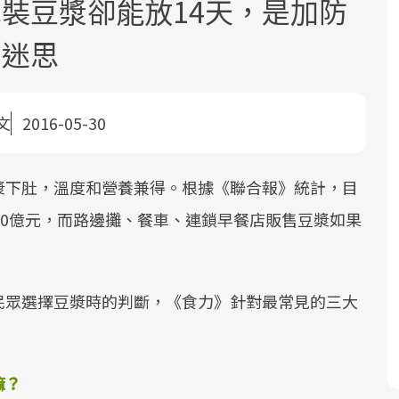
裝豆漿卻能放14天，是加防
3迷思
文
2016-05-30
面對超高齡社會的浪潮，台灣正在快速
2025年，就到良醫生活祭體驗「一站式
良醫健康網從「換季的身體變化」出
漿下肚，溫度和營養兼得。根據《聯合報》統計，目
邁向「健康照護」的新時代。隨著國家
健康新生活」，從講座、體驗到運動，
發，透過醫學觀點與日常感受的對話，
50億元，而路邊攤、餐車、連鎖早餐店販售豆漿如果
政策如「健康台灣推動委員會」與「長
全面啟動你的健康革命！
建立對亞健康的認知，進而引導實際的
照3.0」的推進，「預防醫學」已成全民
改善行動。
關注的核心議題。然而，健檢不只是醫
療院所的服務，更是民眾了解自身健康
民眾選擇豆漿時的判斷，《食力》針對最常見的三大
狀況、啟動健康管理的重要起點。
。
前往專題
前往專題
前往專題
嘛？