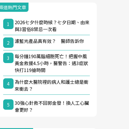
頻道熱門文章
2026七夕什麼時候？七夕日期、由來
1
與3習俗8禁忌一次看
濾藍光產品真有效？ 醫師告訴你
2
每分鐘190萬腦細胞死亡！把握中風
3
黃金救援4.5小時，醫警告：遇3症狀
快打119搶時間
為什麼大醫院裡的病人和護士總是衝
4
來衝去？
30強心針救不回郭金發！換人工心臟
5
會更好？