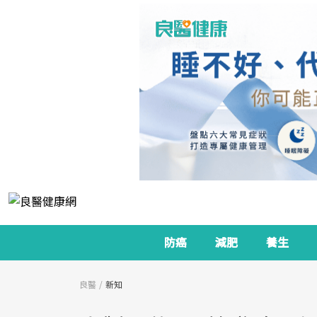
防癌
減肥
養生
良醫
新知