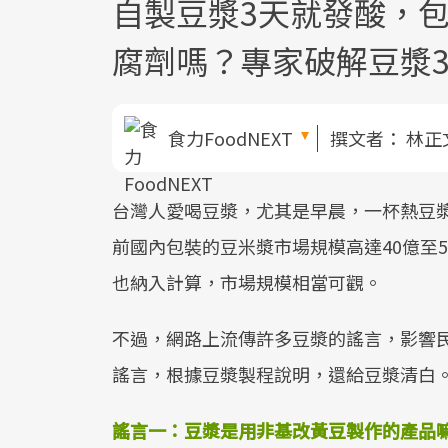
自製豆漿3天就發酸，包
腐劑嗎？專家破解豆漿
食力FoodNEXT
撰文者：
林正
台灣人愛喝豆漿，尤其是早晨，一杯熱豆
前國內包裝的豆米漿市場規模高達40億至
也納入計算，市場規模相當可觀。
不過，網路上流傳許多豆漿的謠言，影響
謠言，根據豆漿製程說明，還給豆漿清白
謠言一：豆漿是用非基改黃豆製作的產品