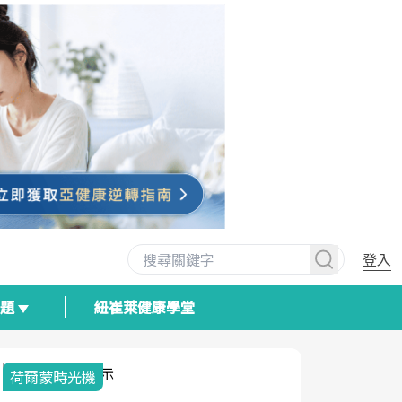
登入
專題
紐崔萊健康學堂
荷爾蒙時光機
2025健檢