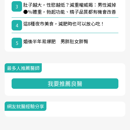
肚子越大，性慾越低？減重權威揭：男性減掉
3
●％體重，勃起功能、精子品質都有機會改善
這8種夜市美食，減肥時也可以放心吃！
4
婚後半年易爆肥 男胖肚女胖臀
5
最多人推薦醫師
我要推薦良醫
網友就醫經驗分享