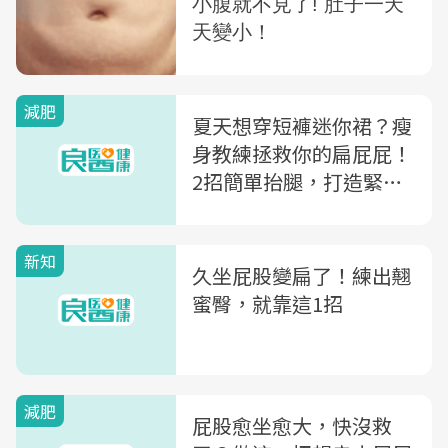
減肥
夏天想穿短褲迷你裙？瘦
身教練拯救你的扁屁屁！
2招簡單抬腿，打造緊實
翹臀
新知
久坐屁股變扁了！練出翹
蜜臀，就靠這1招
減肥
屁股愈坐愈大，快沒救