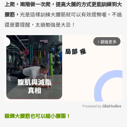
上爬，兩階做一次爬，提高大腿的方式更能訓練到大
腰筋
，
光是這樣訓練大腰筋就可以有效提臀喔。不過
還是要提醒，太過勉強是大忌！
觀看更多
arrow_forward_ios
Powered by 
GliaStudios
鍛鍊大腰筋也可以縮小腰圍！
Mute