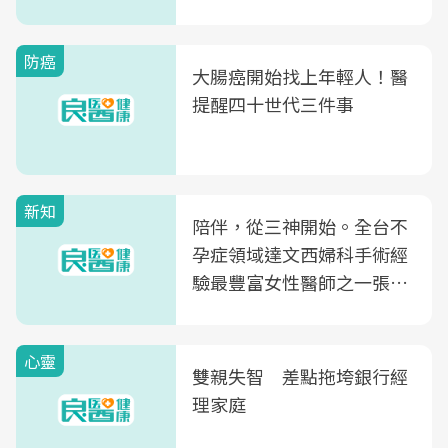
正確吃法，你能答對幾個
防癌
大腸癌開始找上年輕人！醫
提醒四十世代三件事
新知
陪伴，從三神開始。全台不
孕症領域達文西婦科手術經
驗最豐富女性醫師之一張永
玲領軍，打造全台首創「生
殖銀行概念形象館」，攜手
心靈
光田醫院建構360度女性健
雙親失智 差點拖垮銀行經
康照護生態圈
理家庭