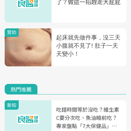
了？做這一招趕走大屁屁
熱門推薦
新知
吃錯時間等於沒吃？維生素
C要分次吃、魚油睡前吃？
專家盤點「7大保健品」的