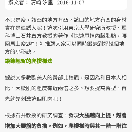
撰文者：
清崎 汐里
2016-11-07
不只是瘦，該凸的地方有凸，該凹的地方有凹的身材
實在是很誘人呢！這次引用東京大學研究所教授・理
科博士石井直方教授的著作《快速甩掉內臟脂肪，腰
圍馬上瘦2吋！》推薦大家可以同時鍛鍊到好幾個地
方的小秘訣。
鍛鍊翹臀的爬樓梯法
據說大多數歐美人的臀部比較翹，是因為和日本人相
比，大腰肌的粗度有近兩倍之多。想要提高臀型，首
先就先刺激這個肌肉吧！
根據石井教授的研究調查，發現
大腿越向上提，越會
增加大腰筋的負擔。例如，爬樓梯時與其一階一階往