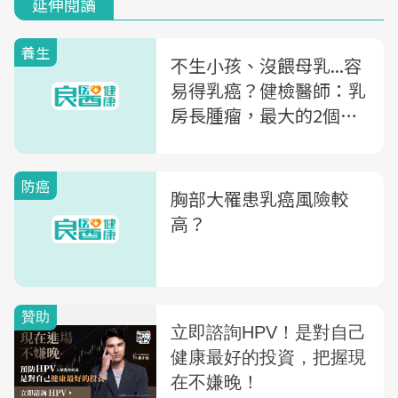
延伸閱讀
養生
不生小孩、沒餵母乳...容
易得乳癌？健檢醫師：乳
房長腫瘤，最大的2個兇
手是...
防癌
胸部大罹患乳癌風險較
高？