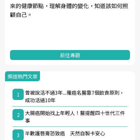
來的健康節點，理解身體的變化，知道該如何照
顧自己。
前往專題
頻道熱門文章
曾被說活不過3年...罹癌名醫靠7個飲食原則，
1
成功活過10年
大腸癌開始找上年輕人！醫提醒四十世代三件
2
事
半數護唇膏恐致癌 天然自製卡安心
3