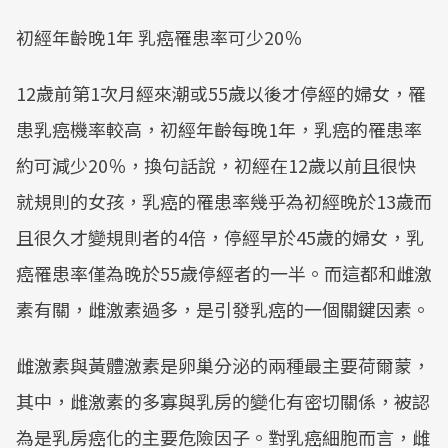
初經年齡晚1年 乳癌罹患率可少20％
12歲前第1次月經來潮或55歲以後才停經的婦女，罹
患乳癌機率較高，初經年齡每晚1年，乳癌的罹患率
約可減少20％，換句話說，初經在12歲以前且很快
就規則的女孩，乳癌的罹患率幾乎為初經晚於13歲而
且很久才變規則者的4倍，停經早於45歲的婦女，乳
癌罹患率僅為晚於55歲停經者的一半。而這都和雌激
素有關，雌激素過多，是引發乳癌的一個關鍵因素。
雌激素與黃體激素是卵巢分泌的兩種最主要荷爾蒙，
其中，雌激素的多寡與乳房的變化有密切關係，被認
為是乳房癌化的主要危險因子。對乳癌細胞而言，雌