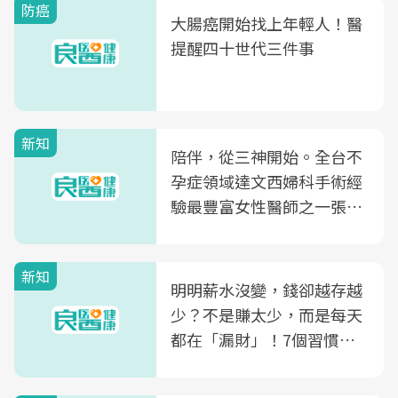
防癌
大腸癌開始找上年輕人！醫
提醒四十世代三件事
新知
陪伴，從三神開始。全台不
孕症領域達文西婦科手術經
驗最豐富女性醫師之一張永
玲領軍，打造全台首創「生
殖銀行概念形象館」，攜手
新知
光田醫院建構360度女性健
明明薪水沒變，錢卻越存越
康照護生態圈
少？不是賺太少，而是每天
都在「漏財」！7個習慣一
次看