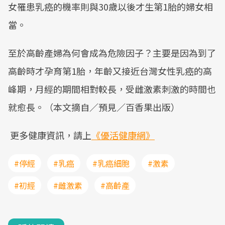
女罹患乳癌的機率則與30歲以後才生第1胎的婦女相
當。
至於高齡產婦為何會成為危險因子？主要是因為到了
高齡時才孕育第1胎，年齡又接近台灣女性乳癌的高
峰期，月經的期間相對較長，受雌激素刺激的時間也
就愈長。（本文摘自／預見／百香果出版）
更多健康資訊，請上
《優活健康網》
#停經
#乳癌
#乳癌細胞
#激素
#初經
#雌激素
#高齡產