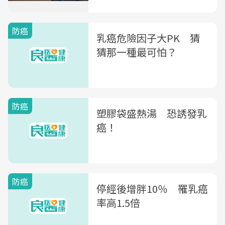
防癌
乳癌危險因子大PK 猜
猜那一種最可怕？
防癌
塑膠袋盛熱湯 恐誘發乳
癌！
防癌
停經後增胖10％ 罹乳癌
率高1.5倍