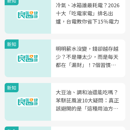
新知
冷氣、冰箱誰最耗電？2026
十大「吃電家電」排名出
爐，台電教你省下15％電力
新知
明明薪水沒變，錢卻越存越
少？不是賺太少，而是每天
都在「漏財」！7個習慣一
次看
新知
大豆油、調和油還能吃嗎？
苯駢芘風波10大疑問：真正
該避開的是「這種用油方
式」