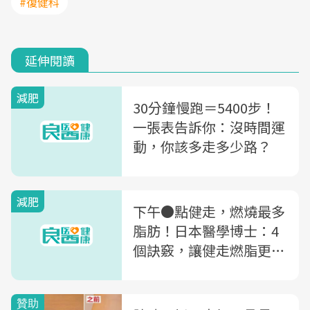
#復健科
延伸閱讀
減肥
30分鐘慢跑＝5400步！
一張表告訴你：沒時間運
動，你該多走多少路？
減肥
下午●點健走，燃燒最多
脂肪！日本醫學博士：4
個訣竅，讓健走燃脂更有
效