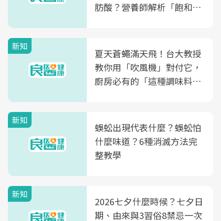
肪酸？營養師解析「飽和脂
肪酸」的優缺點、建議攝取
量
新知
夏天蒼蠅滿天飛！台大教授
教你用「吹風機」對付它，
廚房必有的「這種調味料」
竟是蒼蠅剋星～
新知
蜈蚣出現代表什麼？蜈蚣怕
什麼味道？6種消滅方法完
整教學
新知
2026七夕什麼時候？七夕日
期、由來與3習俗8禁忌一次