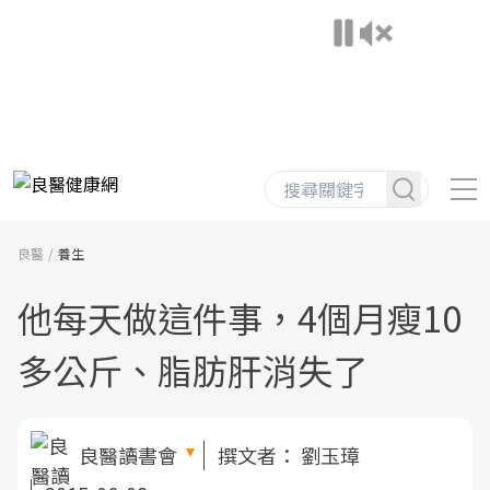
良醫
養生
他每天做這件事，4個月瘦10
多公斤、脂肪肝消失了
良醫讀書會
撰文者：
劉玉璋