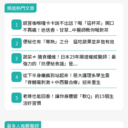
頻道熱門文章
感冒後喉嚨卡卡說不出話？喝「這杯茶」開口
1
不再痛！迷迭香、甘草...中醫師教你喝對茶
便祕也有「寒熱」之分 猛吃蔬果並非皆有效
2
蔬菜≠ 膳食纖維！日本25年腸道權威醫師：最
3
強力的「抗便祕食譜」是....
從下半身癱瘓到站起來！慈大護理系學生靠
4
「脊髓電刺激＋中西醫合療」迎來重生
老骨也能回春！讓你身體變「軟Q」的15個生
5
活好習慣
最多人推薦醫師