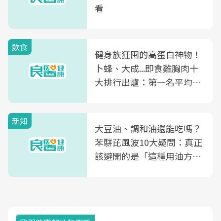
看
飲食
健身族狂囤的高蛋白神物！
卜蜂、大成...即食雞胸肉十
大排行出爐：第一名平均一
片不到50元
新知
大豆油、調和油還能吃嗎？
苯駢芘風波10大疑問：真正
該避開的是「這種用油方
式」