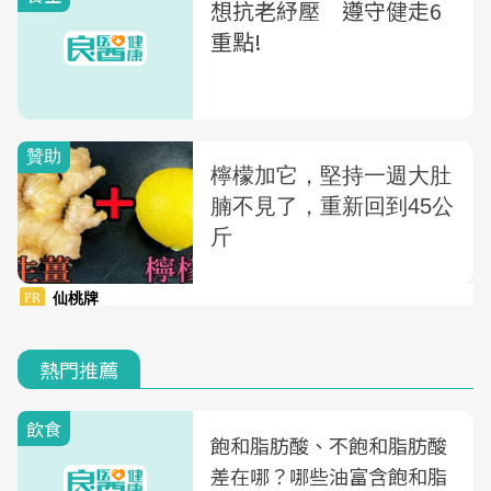
想抗老紓壓 遵守健走6
重點!
熱門推薦
飲食
飽和脂肪酸、不飽和脂肪酸
差在哪？哪些油富含飽和脂