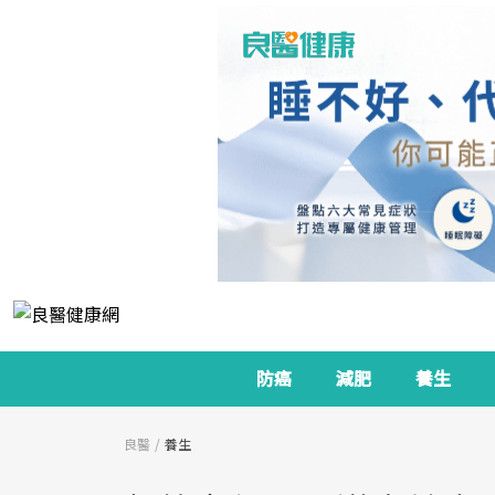
防癌
減肥
養生
良醫
養生