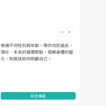
根據不同性別與年齡，帶你找到過去、
因應超高齡
現在、未來的健康節點，理解身體的變
「2025
化，知道該如何照顧自己。
康促進為目
民眾健康的
查、數據分
一起成為台
前往專題