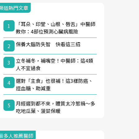
頻道熱門文章
「耳朵、印堂、山根、唇舌」中醫師
1
教你：4部位預測心臟病風險
保養大腦防失智 快看這三招
2
立冬補冬，補嘴空！中醫師：這4類
3
人不宜過食
選對「主食」也很補！這3樣防癌、
4
控血糖、助減重
月經遲到都不來，體質太冷惹禍〜多
5
吃地瓜葉、菠菜保暖
最多人推薦醫師