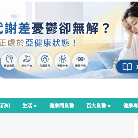
新知
生活
健康問良醫
百大良醫
健康
良醫生活祭
我與健康韌性的距離