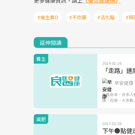
更多健康資訊，請上
《優活健康網》
#維生素D
#不吃藥
#活化腦
#預
延伸閱讀
養生
2014-01-16
「走路」速
早安健康 
每逢新年，許多人
康，但是，大多數
減肥
2017-02-28
下午●點健