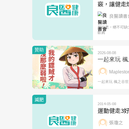
竅，讓健走
良醫讀書會
想抗老，絕不可缺少
臥病
減肥
2014-05-08
運動健走3
張瓊之