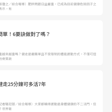
張瓊之／綜合報導）肥胖問題日益嚴重，已成為目前健康危險因子之
表示，有
簡單！6要訣做對了嗎？
重越來越重嗎？健走是最簡單且不受限制的體能運動方式，不僅可控
防骨質疏
健走25分鐘可多活7年
記者駱冠蓉／綜合報導）大家都曉得運動是身體健康的不二法門，但
？世界衛