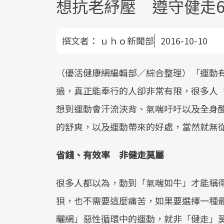
想抗老紓壓 遵守健走6
撰文者：
ｕｈｏ新聞部
2016-10-10
（優活健康網編輯部／綜合整理）「運動
過，真正能奉行的人卻非常有限，很多人
想到運動會汗流浹背、氣喘吁吁以及全身
的舒爽，以及運動帶來的好處，當然就無
省錢、有效率 非健走莫屬
很多人都以為，動到「氣喘如牛」才能稱
狽，也不需要這麼痛苦，如果要選擇一種
曬網」惡性循環中的運動，就非「健走」