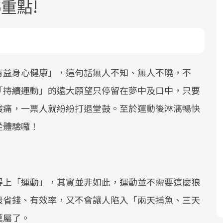
重點!
有益身心健康」，這句話無人不知、無人不曉，不
「持續運動」的遠大願望只停留在夢中及口中，只要
面對超高齡社會的浪潮，台灣正在快速
2025年，就到良醫生活祭體驗「一站式
良醫健康網從「換季的身體變化」出
酸痛，一票人就紛紛打退堂鼓。至於運動後淋漓暢快
邁向「健康照護」的新時代。隨著國家
健康新生活」，從講座、體驗到運動，
發，透過醫學觀點與日常感受的對話，
政策如「健康台灣推動委員會」與「長
全面啟動你的健康革命！
建立對亞健康的認知，進而引導實際的
從體驗囉！
照3.0」的推進，「預防醫學」已成全民
改善行動。
關注的核心議題。然而，健檢不只是醫
療院所的服務，更是民眾了解自身健康
狀況、啟動健康管理的重要起點。
得上「運動」，其實並非如此，運動並不需要這麼狼
最省錢、有效率，又不會讓人陷入「兩天捕魚、三天
前往專題
前往專題
前往專題
莫屬了。