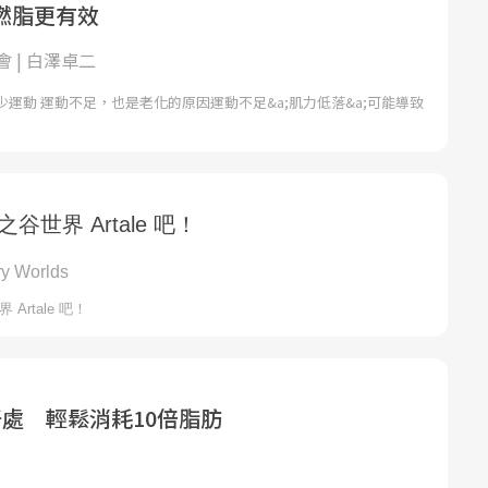
燃脂更有效
 | 白澤卓二
運動 運動不足，也是老化的原因運動不足&a;肌力低落&a;可能導致
好處 輕鬆消耗10倍脂肪