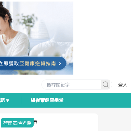
登入
專題
紐崔萊健康學堂
荷爾蒙時光機
2025健檢