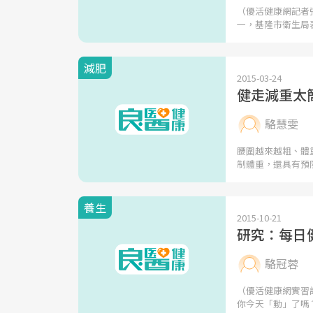
（優活健康網記者
一，基隆市衛生局
減肥
2015-03-24
健走減重太
駱慧雯
腰圍越來越粗、體
制體重，還具有預
養生
2015-10-21
研究：每日
駱冠蓉
（優活健康網實習
你今天「動」了嗎