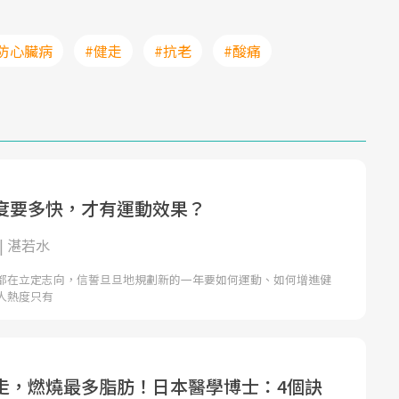
防心臟病
#健走
#抗老
#酸痛
度要多快，才有運動效果？
| 湛若水
都在立定志向，信誓旦旦地規劃新的一年要如何運動、如何增進健
人熱度只有
走，燃燒最多脂肪！日本醫學博士：4個訣