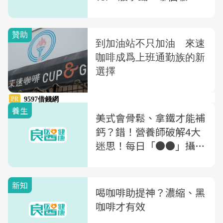
因含量更低？營養師教你
從「時間、體質」健康喝
咖啡
養生
美式會骨鬆、拿鐵才能補
鈣？錯！營養師破解4大
迷思！每日「●●」攝取
量才是關鍵
新知
喝咖啡助提神？濃縮、黑
咖啡才有效