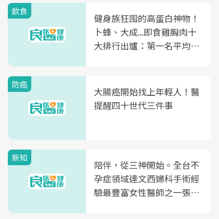
飲食
健身族狂囤的高蛋白神物！
卜蜂、大成...即食雞胸肉十
大排行出爐：第一名平均一
片不到50元
防癌
大腸癌開始找上年輕人！醫
提醒四十世代三件事
新知
陪伴，從三神開始。全台不
孕症領域達文西婦科手術經
驗最豐富女性醫師之一張永
玲領軍，打造全台首創「生