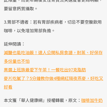
要留意鈣質攝取。
3.胃部不適者：若有胃部疾病者，切忌不要空腹飲用
咖啡，以免增加胃部負擔。
延伸閱讀：
減醣也能吃油飯！達人公開私房食譜，耐蒸、好保存
多份量也不怕
票選上班族最愛下午茶！一餐吃出97克脂肪
麥片吃膩了？5分鐘教你做4種網紅隔夜燕麥，好吃又
好看
本文獲「華人健康網」授權轉載，原文：
咖啡加牛奶