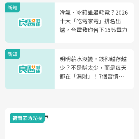
殖銀行概念形象館」，攜手
新知
光田醫院建構360度女性健
冷氣、冰箱誰最耗電？2026
康照護生態圈
十大「吃電家電」排名出
爐，台電教你省下15％電力
新知
明明薪水沒變，錢卻越存越
少？不是賺太少，而是每天
都在「漏財」！7個習慣一
次看
荷爾蒙時光機