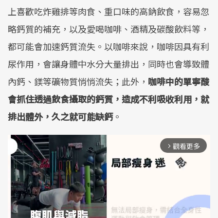
上喜歡吃炸雞排等肉食、重口味的高鈉飲食，容易忽
略鈣質的補充，以及愛喝咖啡、酒精及碳酸飲料等，
都可能會加速鈣質流失。以咖啡來說，咖啡因具有利
尿作用，會讓身體中水分大量排出，同時也會導致體
內鈣、鎂等礦物質悄悄流失；此外，
咖啡中的單寧酸
會抓住透過飲食攝取的鈣質，造成不利吸收利用，就
排出體外，久之就可能缺鈣
。
觀看更多
arrow_forward_ios