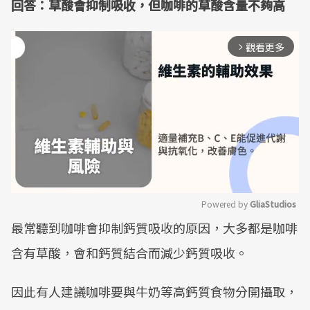
回答：草酸會抑制吸收，但咖啡的草酸含量不夠高
觀看更多
arrow_forward_ios
Powered by 
GliaStudios
最常聽到咖啡會抑制鈣質吸收的原因，大多都是咖啡
Mute
含有草酸，會和鈣質結合而減少鈣質吸收。
因此有人建議咖啡要與牛奶等高鈣質食物分開攝取，