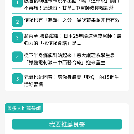
感冒後喉嚨卡卡說不出話？喝「這杯茶」開口
1
不再痛！迷迭香、甘草...中醫師教你喝對茶
便祕也有「寒熱」之分 猛吃蔬果並非皆有效
2
蔬菜≠ 膳食纖維！日本25年腸道權威醫師：最
3
強力的「抗便祕食譜」是....
從下半身癱瘓到站起來！慈大護理系學生靠
4
「脊髓電刺激＋中西醫合療」迎來重生
老骨也能回春！讓你身體變「軟Q」的15個生
5
活好習慣
最多人推薦醫師
我要推薦良醫