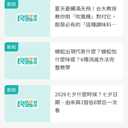
新知
夏天蒼蠅滿天飛！台大教授
教你用「吹風機」對付它，
廚房必有的「這種調味料」
竟是蒼蠅剋星～
新知
蜈蚣出現代表什麼？蜈蚣怕
什麼味道？6種消滅方法完
整教學
新知
2026七夕什麼時候？七夕日
期、由來與3習俗8禁忌一次
看