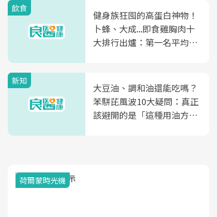
飲食
健身族狂囤的高蛋白神物！
卜蜂、大成...即食雞胸肉十
大排行出爐：第一名平均一
片不到50元
新知
大豆油、調和油還能吃嗎？
苯駢芘風波10大疑問：真正
該避開的是「這種用油方
式」
荷爾蒙時光機