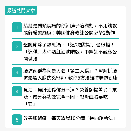
頻道熱門文章
給總是肩頸痠痛的你》脖子這樣動，不用錢就
1
能舒緩緊繃感！美國健身教練公開必學2動作
聖誕節除了熱紅酒，「這2道甜點」也很搭！
2
「這種」堪稱熱紅酒進階版，中醫師不藏私公
開做法
腸道菌群為何是人體「第二大腦」？醫解析腸
3
道影響大腦的3途徑，教你5方法維持腸道健康
魚油、魚肝油傻傻分不清？營養師揭差異：來
4
源、成分與功效完全不同，想降血脂要吃
「它」
改善腰背痛！每天清晨10分鐘「逆向運動法」
5