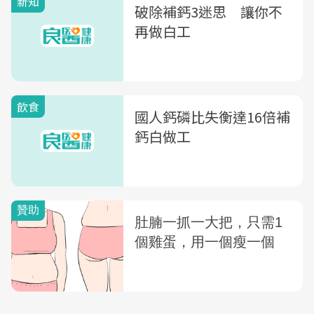
新知
破除補鈣3迷思 讓你不
再做白工
飲食
國人鈣磷比失衡達16倍補
鈣白做工