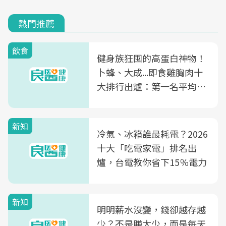
熱門推薦
飲食
健身族狂囤的高蛋白神物！
卜蜂、大成...即食雞胸肉十
大排行出爐：第一名平均一
片不到50元
新知
冷氣、冰箱誰最耗電？2026
十大「吃電家電」排名出
爐，台電教你省下15％電力
新知
明明薪水沒變，錢卻越存越
少？不是賺太少，而是每天