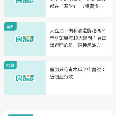
都在「漏財」！7個習慣一
次看
新知
大豆油、調和油還能吃嗎？
苯駢芘風波10大疑問：真正
該避開的是「這種用油方
式」
飲食
豐胸只吃青木瓜？中醫說：
這個超有效