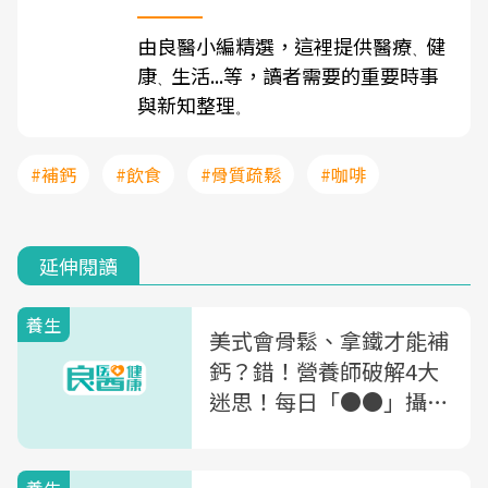
由良醫小編精選，這裡提供醫療
健
、
康
生活...等，讀者需要的重要時事
、
與新知整理
。
#補鈣
#飲食
#骨質疏鬆
#咖啡
延伸閱讀
養生
美式會骨鬆、拿鐵才能補
鈣？錯！營養師破解4大
迷思！每日「●●」攝取
量才是關鍵