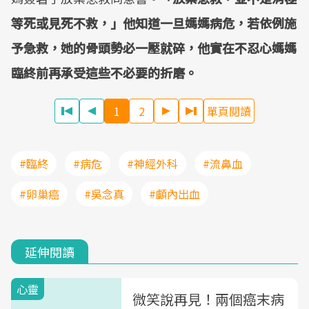
等死或見死不救，」他知道一旦媽媽病危，若依例施
予急救，她的骨頭勢必一壓就碎，他實在不忍心媽媽
臨終前再承受這些不必要的折磨。
1
2
單頁閱讀
#臨終
#病危
#神經外科
#流鼻血
#卵巢癌
#吳念真
#顱內出血
延伸閱讀
心靈
微笑說再見！兩個癌末病