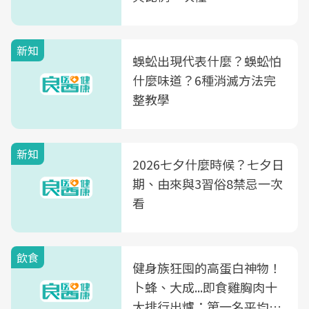
新知
蜈蚣出現代表什麼？蜈蚣怕
什麼味道？6種消滅方法完
整教學
新知
2026七夕什麼時候？七夕日
期、由來與3習俗8禁忌一次
看
飲食
健身族狂囤的高蛋白神物！
卜蜂、大成...即食雞胸肉十
大排行出爐：第一名平均一