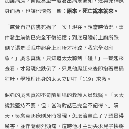
加護病房，醫院甚至一度發出病危通知，幾與死神擦
身而過，也讓他悚然一驚：
原來，死亡說來就來。
「感覺自己彷彿死過了一次！現在回想當時情況，事
件發生前後已完全不復記憶；到底是睡前上廁所跌
倒？還是睡眠中起身上廁所才摔跤？我完全沒印
象。」吳念真說，只知道太太聽到「碰！」一聲起來
查看，才發現他跌倒了，只見他爬起來後即抱著馬桶
狂吐，學護理出身的太太立即打「119」求救。
倔強的吳念真卻不肯隨到場的救護人員就醫。「太太
說我堅持不要，但，當時對話已完全不記得。」隔
天，吳念真起床刷牙時發現，怎麼流鼻血了？頭暈得
厲害，並伴隨劇烈頭痛，這時他才主動央求兒子快將