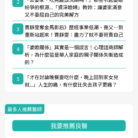
2
紛爭的根源...「資深媳婦」教妳：讓婆家滿意
又不委屈自己的完美解方
賈靜雯奪金馬影后》歷經事業低潮、喪父…到
3
重新站起來！賈靜雯：盡力了就不要苛責自己
「婆媳關係」其實是一個謊言！心理諮商師解
4
析，為什麼這是華人家庭的親子關係失衡造成
的？
「才在討論晚餐要吃什麼，晚上回到家女兒
5
就...」人生的痛，有什麼比失去孩子更痛？
最多人推薦醫師
我要推薦良醫