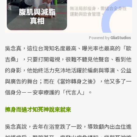
Powered by 
GliaStudios
吳念真，這位台灣知名度最高、曝光率也最高的「歐
Mute
吉桑」，只要打開電視，很難不聽見他聲音、看到他
的身影，他始終活力充沛地活躍於編劇與導演、公益
與廣告的舞台；而在《當妳轉身之後》，他又多了一
個身分－－安寧療護的「代言人」。
擦身而過
才知死神說來就來
吳念真說，去年在浴室跌了一跤，導致顱內出血住進