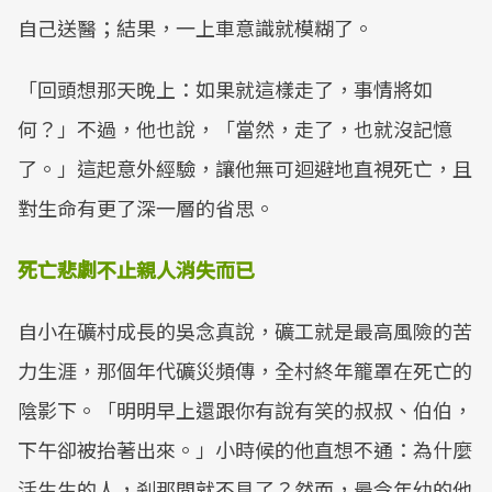
自己送醫；結果，一上車意識就模糊了。
「回頭想那天晚上：如果就這樣走了，事情將如
何？」不過，他也說，「當然，走了，也就沒記憶
了。」這起意外經驗，讓他無可迴避地直視死亡，且
對生命有更了深一層的省思。
死亡悲劇
不止親人消失而已
自小在礦村成長的吳念真說，礦工就是最高風險的苦
力生涯，那個年代礦災頻傳，全村終年籠罩在死亡的
陰影下。「明明早上還跟你有說有笑的叔叔、伯伯，
下午卻被抬著出來。」小時候的他直想不通：為什麼
活生生的人，剎那間就不見了？然而，最令年幼的他