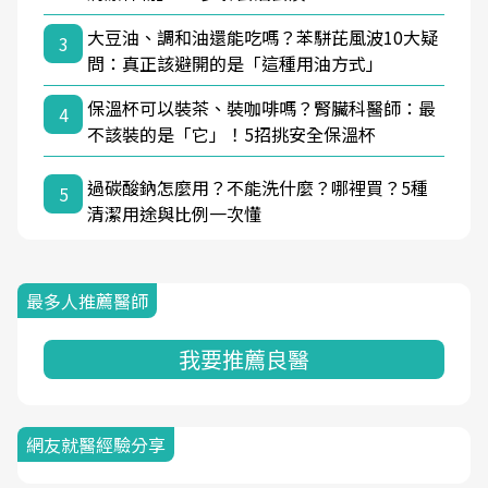
大豆油、調和油還能吃嗎？苯駢芘風波10大疑
3
問：真正該避開的是「這種用油方式」
保溫杯可以裝茶、裝咖啡嗎？腎臟科醫師：最
4
不該裝的是「它」！5招挑安全保溫杯
過碳酸鈉怎麼用？不能洗什麼？哪裡買？5種
5
清潔用途與比例一次懂
最多人推薦醫師
我要推薦良醫
網友就醫經驗分享