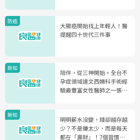
片不到50元
防癌
大腸癌開始找上年輕人！醫
提醒四十世代三件事
新知
陪伴，從三神開始。全台不
孕症領域達文西婦科手術經
驗最豐富女性醫師之一張永
玲領軍，打造全台首創「生
殖銀行概念形象館」，攜手
新知
光田醫院建構360度女性健
明明薪水沒變，錢卻越存越
康照護生態圈
少？不是賺太少，而是每天
都在「漏財」！7個習慣一