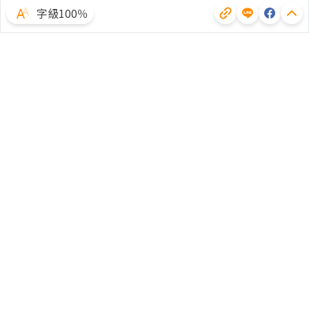
字級100％
體驗試用
廣告合作
文章授權