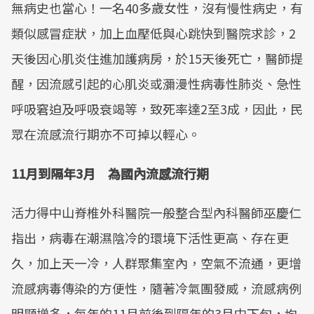
無病史也當心！一名40多歲女性，沒有慢性病史，有
類似感冒症狀，加上血壓低與心跳快到醫院求診，2
天後因心肌炎住進加護病房，於15天後死亡，醫師提
醒，因流感引起的心肌炎或瀰漫性病毒性肺炎、急性
呼吸窘迫及呼吸衰竭等，致死率達2至3成，因此，民
眾在流感流行期亦不可掉以輕心。
11月到隔年3月 為國內流感流行期
活力得中山脊椎外科醫院一般整合型內科醫師巫慶仁
指出，病毒在潮濕陰冷的環境下活性更高、存在更
久，加上天一冷，人群聚集室內，空氣不流通，更增
流感病毒傳染的方便性，隨著冷氣團發威，流感病例
明顯增多，每年的11月前後到隔年的3月中下旬，均