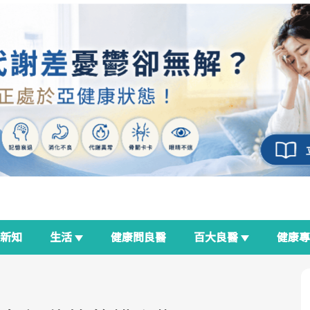
新知
生活
健康問良醫
百大良醫
健康
良醫生活祭
我與健康韌性的距離