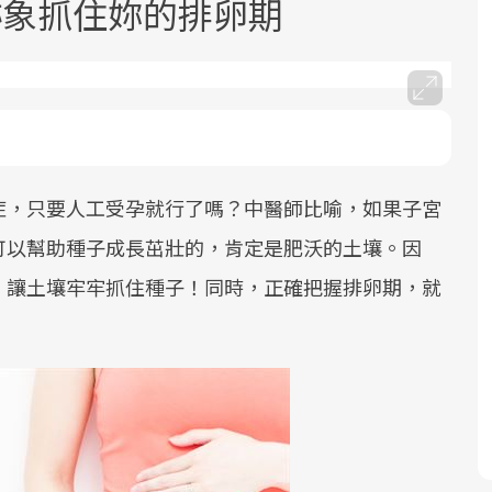
跡象抓住妳的排卵期
症，只要人工受孕就行了嗎？中醫師比喻，如果子宮
面對超高齡社會的浪潮，台灣正在快速
2025年，就到良醫生活祭體驗「一站式
良醫健康網從「換季的身體變化」出
邁向「健康照護」的新時代。隨著國家
健康新生活」，從講座、體驗到運動，
發，透過醫學觀點與日常感受的對話，
可以幫助種子成長茁壯的，肯定是肥沃的土壤。因
政策如「健康台灣推動委員會」與「長
全面啟動你的健康革命！
建立對亞健康的認知，進而引導實際的
，讓土壤牢牢抓住種子！同時，正確把握排卵期，就
照3.0」的推進，「預防醫學」已成全民
改善行動。
關注的核心議題。然而，健檢不只是醫
療院所的服務，更是民眾了解自身健康
狀況、啟動健康管理的重要起點。
前往專題
前往專題
前往專題