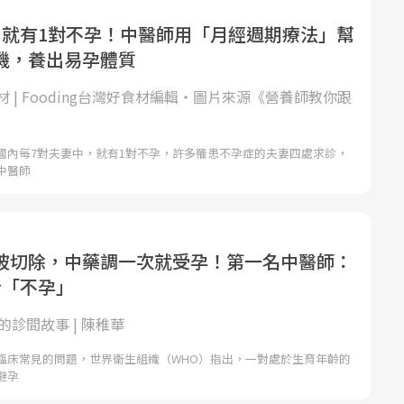
，就有1對不孕！中醫師用「月經週期療法」幫
機，養出易孕體質
 | Fooding台灣好食材編輯‧圖片來源《營養師教你跟
》
國內每7對夫妻中，就有1對不孕，許多罹患不孕症的夫妻四處求診，
中醫師
被切除，中藥調一次就受孕！第一名中醫師：
治「不孕」
的診間故事 | 陳稚華
臨床常見的問題，世界衛生組織（WHO）指出，一對處於生育年齡的
避孕