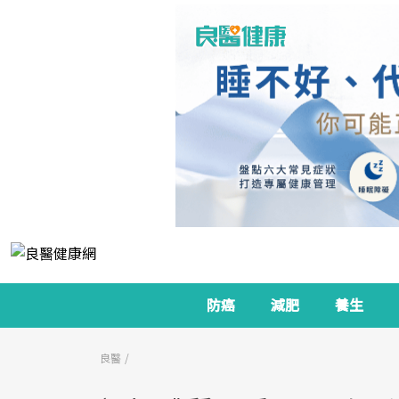
防癌
減肥
養生
良醫