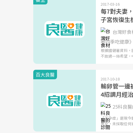
2017-03-16
每7對夫妻
子宮恢復生
台灣好食材
著四季吃健康
根據國健署資料，
不放過一絲希望，
百大良醫
2017-10-18
輸卵管一邊
4招調月經
25科良醫
「不孕症」是現今
男女，未採取任何