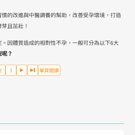
習慣的改進與中醫調養的幫助，改善受孕環境，打造
發芽且茁壯！
定。因體質造成的相對性不孕，一般可分為以下6大
型呢？
2
3
單頁閱讀