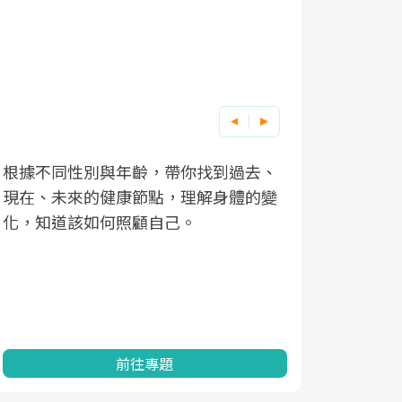
根據不同性別與年齡，帶你找到過去、
因應超高齡
現在、未來的健康節點，理解身體的變
「2025
化，知道該如何照顧自己。
康促進為目
民眾健康的
查、數據分
一起成為台
前往專題