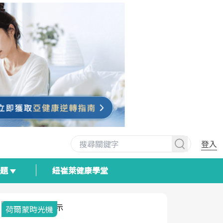
登入
專題
紐崔萊健康學堂
荷爾蒙時光機
2025健檢