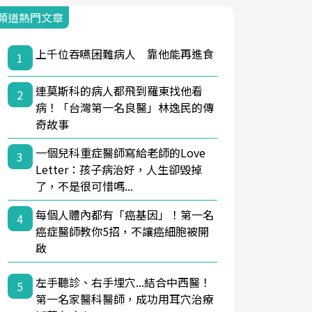
頻道熱門文章
上千位吞嚥困難病人 靠他能再進食
1
連莫斯科的病人都飛到羅東找他看
2
病！「台灣第一名良醫」林逸民的傳
奇故事
一個兒科重症醫師寫給老師的Love
3
Letter：孩子病治好，人生卻毀掉
了，不是很可惜嗎...
每個人體內都有「癌基因」！第一名
4
癌症醫師教你5招，不讓癌細胞被開
啟
左手聽診、右手埋穴...結合中西醫！
5
第一名家醫科醫師，成功用耳穴治療