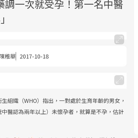
藥調一次就受孕！第一名中醫
孕」
陳稚華
2017-10-18
面對超高齡社會的浪潮，台灣正在快速
2025年，就到良醫生活祭體驗「一站式
良醫健康網從「換季的身體變化」出
邁向「健康照護」的新時代。隨著國家
健康新生活」，從講座、體驗到運動，
發，透過醫學觀點與日常感受的對話，
政策如「健康台灣推動委員會」與「長
全面啟動你的健康革命！
建立對亞健康的認知，進而引導實際的
照3.0」的推進，「預防醫學」已成全民
改善行動。
關注的核心議題。然而，健檢不只是醫
衛生組織（WHO）指出，一對處於生育年齡的男女，
療院所的服務，更是民眾了解自身健康
狀況、啟動健康管理的重要起點。
統中醫認為兩年以上）未懷孕者，就算是不孕，估計
前往專題
前往專題
前往專題