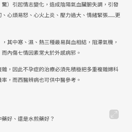
、驚）引起情志變化，造成陰陽氣血臟腑失調，引發
心煩易怒、心火上炎、壓力過大、情緒緊張......更
），其中寒、濕、熱三種最易與血相結，阻滯氣機，
。而內傷七情因素常大於外感病邪。
複雜，因此不孕症的治療必須先積極把多重複雜婦科
機率，而西醫辨病也可供中醫參考。
中藥好、還是水煎藥好？