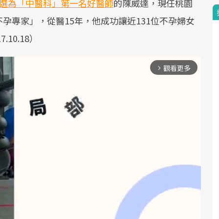
獲選為「中醫科」第一名好醫師
的陳威達，現任桃園
孕專家」，從醫15年，他成功讓近131位不孕婦女
10.18）
觀看更多
arrow_forward_ios