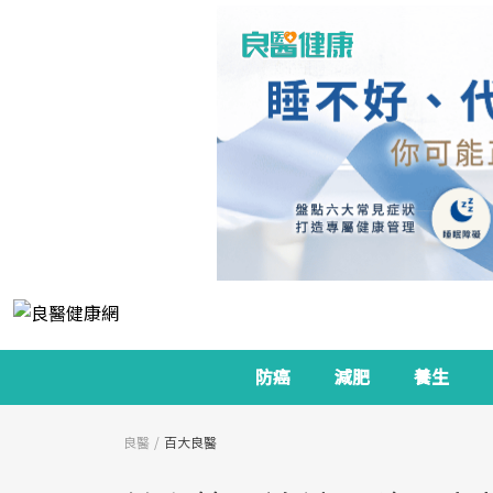
防癌
減肥
養生
良醫
百大良醫