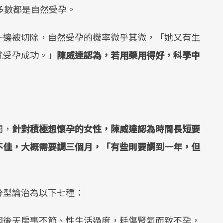
多數都是自然受孕。
一邊被切除，自然受孕的機率微乎其微，「她又有生
就受孕成功。」
陳威達認為，若用藥用得好，科學中
間，
針對積極想懷孕的女性，陳威達認為時間長短要
不佳，大概需要調三個月，「有些則要調到一年，但
分型論治為以下七種：
因後天房事不節、性生活過度，耗傷腎氣而致不孕，