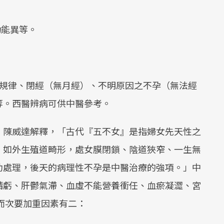
功能異等。
不規律、閉經（無月經）、不明原因之不孕（無法經
等。西醫辨病可供中醫參考。
，陳威達解釋，「古代『五不女』是指婦女先天性之
，如外生殖道畸形，處女膜閉鎖、陰道狹窄、一生無
助處理，後天的病理性不孕是中醫治療的強項。」中
精虧、肝鬱氣滯、血虛不能營養衝任、血瘀凝澀、宮
而次要加重因素有二：