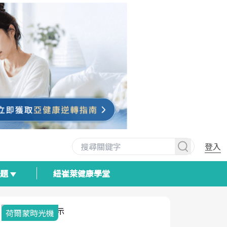
登入
專題
紐崔萊健康學堂
荷爾蒙時光機
2025健檢