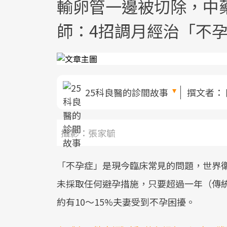
輸卵管一邊被切除，中
師：4招調月經治「不
25科良醫的診間故事
撰文者：
攝影：張家毓
「不孕症」是現今臨床常見的問題，世界
未採取任何避孕措施，只要超過一年（傳
約有10～15%夫妻受到不孕困擾。