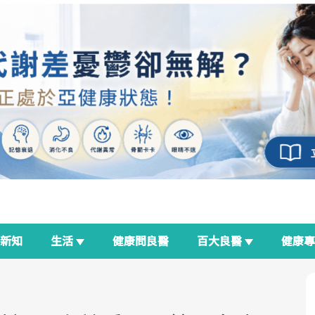
新知
生活
健康問良醫
百大良醫
健康
良醫生活祭
我與健康韌性的距離