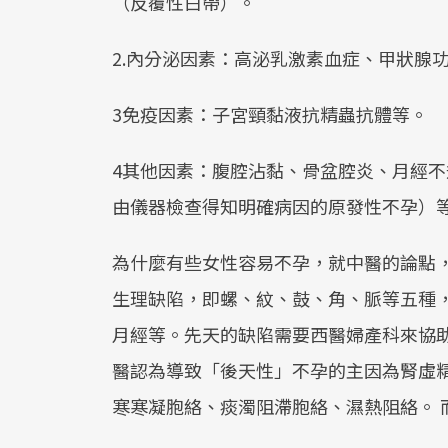
（反覆性白帶）。
2.內分泌因素：高泌乳激素血症、甲狀腺
3免疫因素：子宮頸黏液抗精蟲抗體等。
4其他因素：腹腔沾黏、骨盆腔炎、月經
由儀器檢查得知明確病因的原發性不孕）
為什麼有些女性容易不孕，就中醫的論點
生理缺陷，即螺、紋、鼓、角、脈等五種
月經等。先天的缺陷需要西醫婦產科來協
醫認為導致「後天性」不孕的主因為腎虛
寒寒凝胞絡、痰濁阻滯胞絡、濕熱阻絡。 