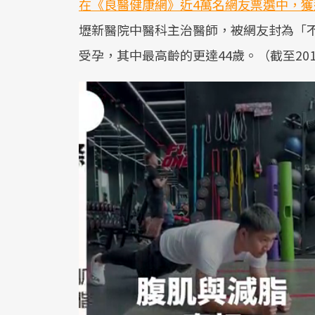
在《良醫健康網》近4萬名網友票選中，
壢新醫院中醫科主治醫師，被網友封為「不
受孕，其中最高齡的更達44歲。（截至2017.