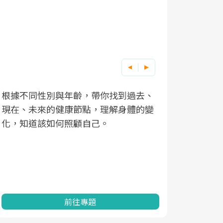
根據不同性別與年齡，帶你找到過去、
因應超高齡
現在、未來的健康節點，理解身體的變
「2025
化，知道該如何照顧自己。
康促進為目
民眾健康的
查、數據分
一起成為台
前往專題