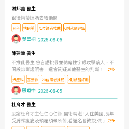
謝邦鑫 醫生
很後悔帶媽媽去給他開
骨科
桃園縣
71位讀者推薦
6則就醫評鑑
吳華桐
2026-08-06
陳建翰 醫生
不推此醫生 會言語挑釁並情緒性字眼攻擊病人，不
開設診斷證明書，還會質疑其他醫生的判斷！
更多
婦產科
嘉義縣
20位讀者推薦
2則就醫評鑑
殷迺中
2026-08-05
杜育才 醫生
感謝杜育才主任仁心仁術,醫術精湛! 人住美國,長年
受肩頸痠痛及頭痛頭暈所苦,看遍名醫教授,做了各種
更多
檢查,也嘗試過西醫打針,中醫針灸及物理徒手治療都