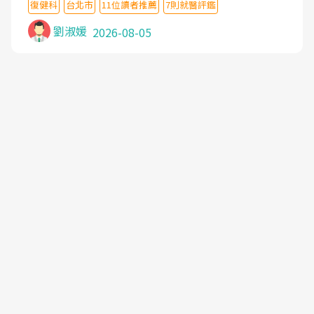
復健科
台北市
11位讀者推薦
7則就醫評鑑
沒有用,後來連吃到嗎啡類止痛藥都效果有限,只是壓
症狀,沒多久就痛起來,多年失眠嚴重影響生活品質.
劉淑媛
2026-08-05
台灣親友介紹忠孝醫院杜育才主任是頸頭症候群專
家,上網搜尋杜主任相關文章新聞跟網路評價之後,下
定決心飛回台北找杜醫師診治. 杜主任的乾針跟增生
治療真的很厲害,第一次乾針就覺得整個肩頸鬆開,回
家特別好睡,經過幾次治療,長年頑疾已經好了大半,杜
主任除了打針超厲害,還會一直交代要改善姿勢跟好
好做運動,看診態度親切溫暖,真的是不可多得的良醫,
大力推荐!