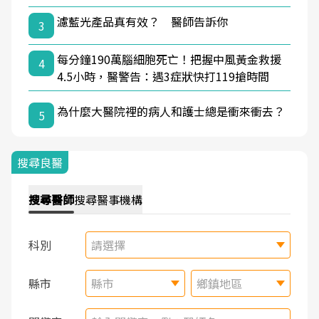
濾藍光產品真有效？ 醫師告訴你
3
每分鐘190萬腦細胞死亡！把握中風黃金救援
4
4.5小時，醫警告：遇3症狀快打119搶時間
為什麼大醫院裡的病人和護士總是衝來衝去？
5
搜尋良醫
搜尋
醫師
搜尋
醫事機構
科別
請選擇
縣市
縣市
鄉鎮地區