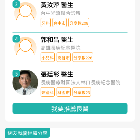
黃汝萍 醫生
3
台中光流聯合診所
牙科
台中市
分享數208
郭和昌 醫生
4
高雄長庚紀念醫院
小兒科
高雄市
分享數226
張廷彰 醫生
5
長庚醫療財團法人林口長庚紀念醫院
婦產科
桃園市
分享數23
我要推薦良醫
網友就醫經驗分享