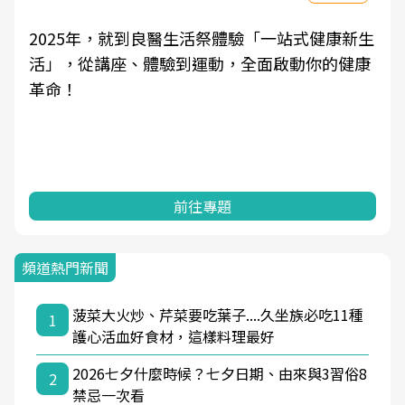
良醫健康網從「換季的身體變化」出發，透過醫
學觀點與日常感受的對話，建立對亞健康的認
知，進而引導實際的改善行動。
前往專題
頻道熱門新聞
菠菜大火炒、芹菜要吃葉子....久坐族必吃11種
1
護心活血好食材，這樣料理最好
2026七夕什麼時候？七夕日期、由來與3習俗8
2
禁忌一次看