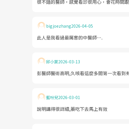
很不錯的醫師，感覺看診很用心，會花時間跟
bigjoezhang
2026-04-05
此人是我看過最厲害的中醫師….
邱小棠
2026-03-13
彭醫師醫術高明,久咳看這麼多間第一次看到
藍吩兒
2026-03-01
說明講得很詳細,藥吃下去馬上有效