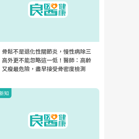
骨鬆不是退化性關節炎，慢性病除三
骨質如沙
高外更不能忽略這一低！醫師：高齡
經造成殘
又瘦最危險，盡早接受骨密度檢測
大徵兆，
新知
新知