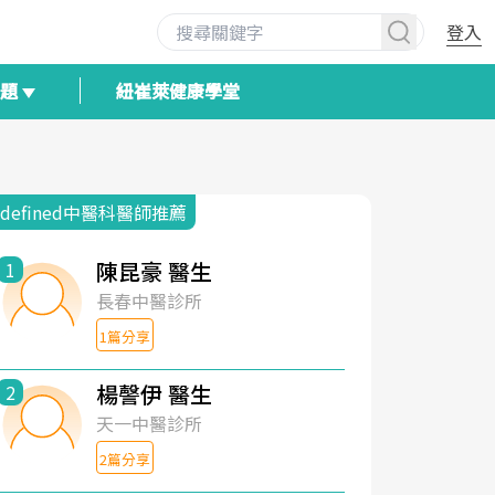
登入
專題
紐崔萊健康學堂
ndefined中醫科醫師推薦
陳昆豪 醫生
1
長春中醫診所
1篇分享
楊謦伊 醫生
2
天一中醫診所
2篇分享