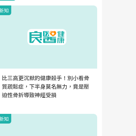
新知
新知
比三高更沉默的健康殺手！別小看骨
長期臥床
質疏鬆症，下半身莫名無力，竟是壓
出自發性
迫性骨折導致神經受損
續用藥最
新知
新知