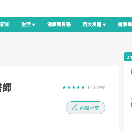
新知
生活
健康問良醫
百大良醫
健康
u
醫師
14 人評鑑
經驗分享