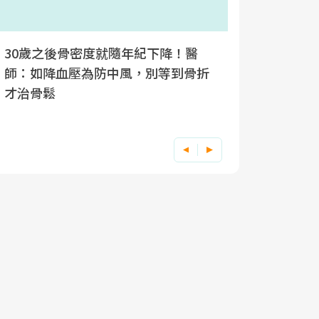
30歲之後骨密度就隨年紀下降！醫
停經5年
師：如降血壓為防中風，別等到骨折
失眠外，
才治骨鬆
鬆症