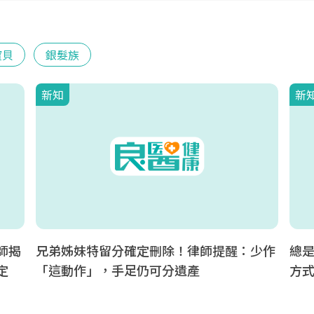
寶貝
銀髮族
新知
新
師揭
兄弟姊妹特留分確定刪除！律師提醒：少作
總
定
「這動作」，手足仍可分遺產
方