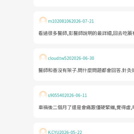
m10208106
2026-07-21
看過很多醫師,彭醫師說明的最詳細,回去吃藥有
cloud.tw520
2026-06-30
醫師和善沒有架子.問什麼問題都會回答.針灸
s905540
2026-06-11
車禍後二個月了還是會痛跟僵硬緊繃,覺得虛,
K.CYU
2026-05-22