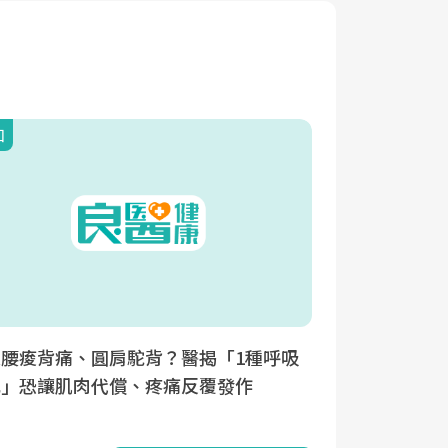
知
是腰痠背痛、圓肩駝背？醫揭「1種呼吸
式」恐讓肌肉代償、疼痛反覆發作