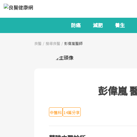
防癌
減肥
養生
良醫
搜尋良醫
彭偉嵐醫師
彭偉嵐 
中醫科
14篇分享