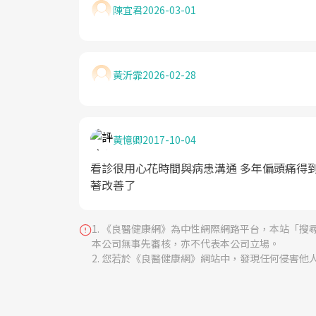
陳宜君
2026-03-01
黃沂霏
2026-02-28
黃憶卿
2017-10-04
看診很用心花時間與病患溝通 多年偏頭痛得到
著改善了
《良醫健康網》為中性網際網路平台，本站「搜
本公司無事先審核，亦不代表本公司立場。
您若於《良醫健康網》網站中，發現任何侵害他人