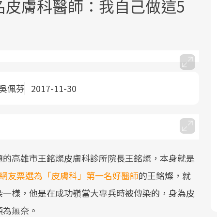
一名皮膚科醫師：我自己做這5
吳佩芬
2017-11-30
面對超高齡社會的浪潮，台灣正在快速
2025年，就到良醫生活祭體驗「一站式
良醫健康網從「換季的身體變化」出
邁向「健康照護」的新時代。隨著國家
健康新生活」，從講座、體驗到運動，
發，透過醫學觀點與日常感受的對話，
政策如「健康台灣推動委員會」與「長
全面啟動你的健康革命！
建立對亞健康的認知，進而引導實際的
照3.0」的推進，「預防醫學」已成全民
改善行動。
關注的核心議題。然而，健檢不只是醫
題的高雄市王銘燦皮膚科診所院長王銘燦，本身就是
療院所的服務，更是民眾了解自身健康
狀況、啟動健康管理的重要起點。
名網友票選為「皮膚科」第一名好醫師
的王銘燦，就
染一樣，他是在成功嶺當大專兵時被傳染的，身為皮
前往專題
前往專題
前往專題
頗為無奈。