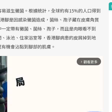
易滋生黴菌。根據統計，全球約有15%的人口得到
香港腳是因感染黴菌造成，菌絲、孢子藏在皮膚角質
中一定帶有黴菌、菌絲、孢子，而且是肉眼看不到
間、泳池、住家浴室等，香港腳病患的皮屑掉到地
就有機會沾黏到腳部的肌膚。
觀看更多
arrow_forward_ios