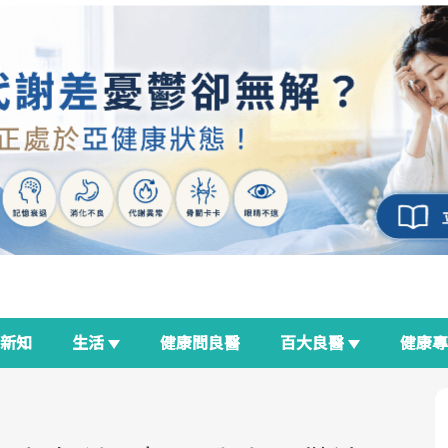
新知
生活
健康問良醫
百大良醫
健康
良醫生活祭
我與健康韌性的距離