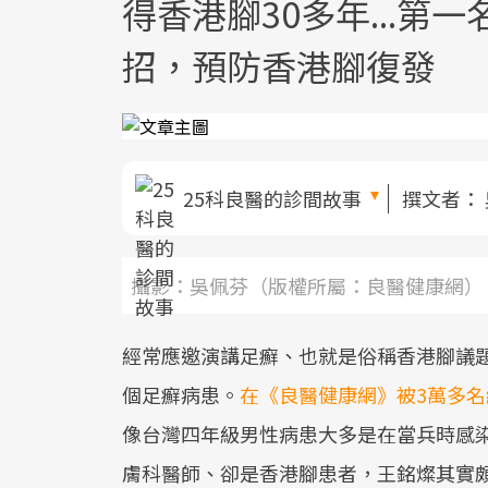
得香港腳30多年...第
招，預防香港腳復發
25科良醫的診間故事
撰文者：
攝影：吳佩芬（版權所屬：良醫健康網）
經常應邀演講足癬、也就是俗稱香港腳議
個足癬病患。
在《良醫健康網》被3萬多
像台灣四年級男性病患大多是在當兵時感
膚科醫師、卻是香港腳患者，王銘燦其實