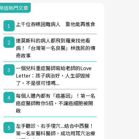
頻道熱門文章
上千位吞嚥困難病人 靠他能再進食
1
連莫斯科的病人都飛到羅東找他看
2
病！「台灣第一名良醫」林逸民的傳
奇故事
一個兒科重症醫師寫給老師的Love
3
Letter：孩子病治好，人生卻毀掉
了，不是很可惜嗎...
每個人體內都有「癌基因」！第一名
4
癌症醫師教你5招，不讓癌細胞被開
啟
左手聽診、右手埋穴...結合中西醫！
5
第一名家醫科醫師，成功用耳穴治療