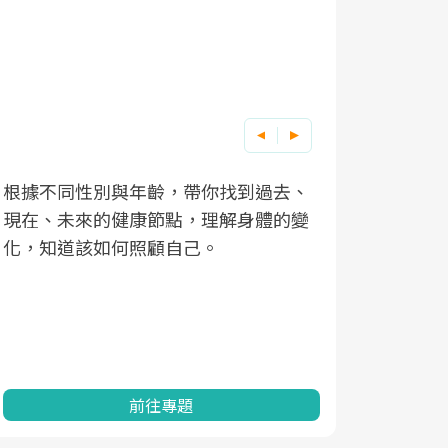
根據不同性別與年齡，帶你找到過去、
因應超高齡
現在、未來的健康節點，理解身體的變
「2025
化，知道該如何照顧自己。
康促進為目
民眾健康的
查、數據分
一起成為台
前往專題