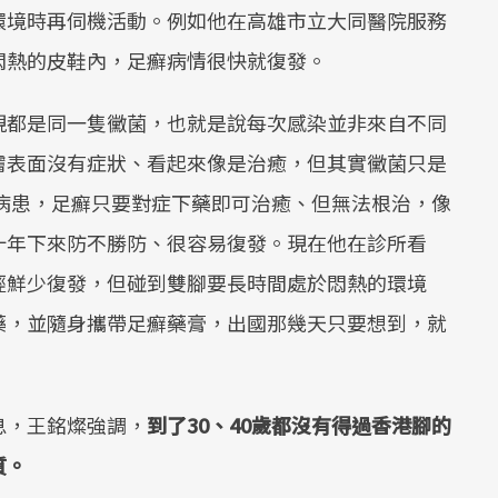
環境時再伺機活動。例如他在高雄市立大同醫院服務
悶熱的皮鞋內，足癬病情很快就復發。
現都是同一隻黴菌，也就是說每次感染並非來自不同
膚表面沒有症狀、看起來像是治癒，但其實黴菌只是
病患，足癬只要對症下藥即可治癒、但無法根治，像
十年下來防不勝防、很容易復發。現在他在診所看
經鮮少復發，但碰到雙腳要長時間處於悶熱的環境
藥，並隨身攜帶足癬藥膏，出國那幾天只要想到，就
息，王銘燦強調，
到了30、40歲都沒有得過香港腳的
質。