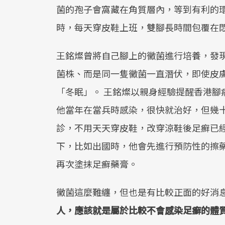
菌的孢子會窩藏在角質層內，等到有利的
時，每天穿皮鞋上班，雙腳長時間包覆在
王銘燦曾將自己腳上的黴菌進行培養，發
菌株、而是同一隻黴菌一直潛伏，即使皮
「冬眠」。 王銘燦以親身經驗提醒香港腳
他當年在當兵時感染，很快就治好，但幾
診，不用天天穿皮鞋，改穿涼鞋後足癬已
下，比如出國時，他會先進行預防性的擦
再次塗抹足癬藥膏。
黴菌這麼難纏，但也是有比較正面的好消
人，應該就是屬於比較不會感染足癬的體