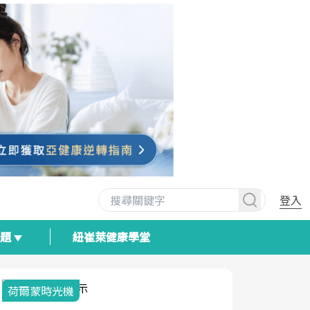
登入
專題
紐崔萊健康學堂
荷爾蒙時光機
2025健檢