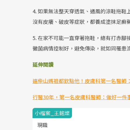
4. 如果無法整天穿透氣、通風的涼鞋拖
沒有皮癢、破皮等症狀，都養成塗抹足癬
5. 在家不可能一直穿著拖鞋，總有打赤
黴菌病情控制好，避免傳染，就如同罹患
延伸閱讀
連柴山媽祖都欽點他！皮膚科第一名醫師
行醫30年，第一名皮膚科醫師：做好一件
小檔案_王銘燦
現職