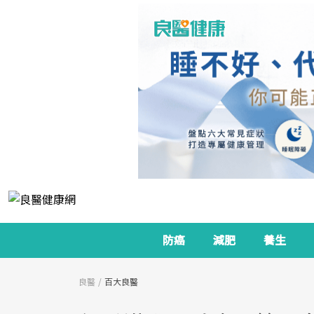
防癌
減肥
養生
良醫
百大良醫