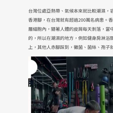
台灣位處亞熱帶、氣候本來就比較潮濕，容
香港腳，在台灣就有超過200萬名病患。
層細胞內，隨著人體的皮屑每天剝落，當
的，所以在潮濕的地方，例如健身房淋浴
上，其他人赤腳踩到，黴菌、菌絲、孢子