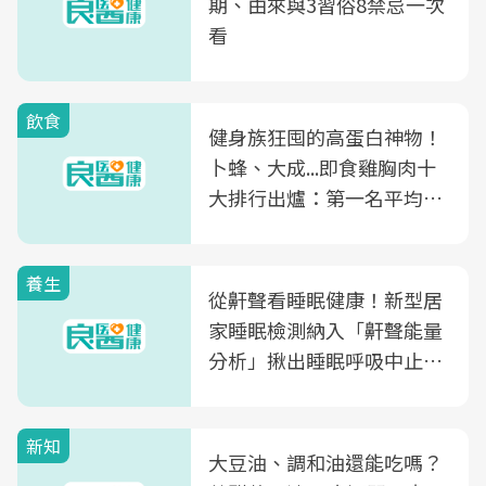
期、由來與3習俗8禁忌一次
看
飲食
健身族狂囤的高蛋白神物！
卜蜂、大成...即食雞胸肉十
大排行出爐：第一名平均一
片不到50元
養生
從鼾聲看睡眠健康！新型居
家睡眠檢測納入「鼾聲能量
分析」揪出睡眠呼吸中止症
風險
新知
大豆油、調和油還能吃嗎？