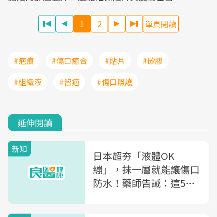
1
2
單頁閱讀
#疤痕
#傷口癒合
#貼片
#矽膠
#組織液
#留疤
#傷口照護
延伸閱讀
新知
日本超夯「液體OK
繃」，抹一層就能讓傷口
防水！藥師告誡：這5種
傷千萬別用