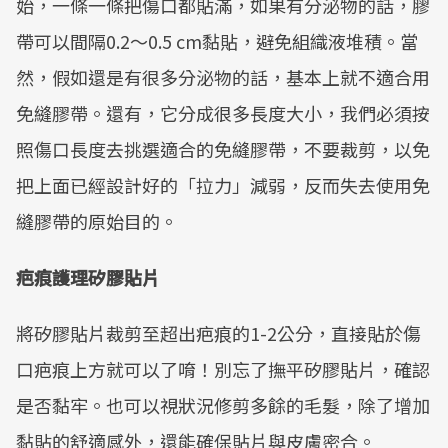
始，一條一條把傷口都貼滿，如果有分泌物的話，膠
帶可以間隔0.2～0.5 cm黏貼，避免組織液堆積。當
然，假如還是有很多分泌物的話，基本上就不適合用
免縫膠帶。還有，它分成很多長度大小，我們必須按
照傷口長度去挑選適合的免縫膠帶，不要裁剪，以免
把上面已經設計好的「拉力」減弱，反而失去使用免
縫膠帶的原始目的。
疤痕護理矽膠貼片
將矽膠貼片裁剪至超出疤痕的1-2公分，直接貼於傷
口疤痕上方就可以了唷！別忘了撫平矽膠貼片，確認
是否黏牢。也可以視狀況修剪多餘的毛髮，除了增加
黏貼的舒適感外，還能確保貼片與皮膚密合。