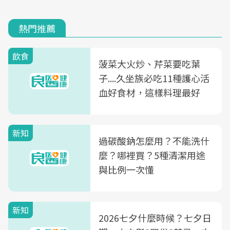
熱門推薦
飲食
菠菜大火炒、芹菜要吃葉
子....久坐族必吃11種護心活
血好食材，這樣料理最好
新知
過碳酸鈉怎麼用？不能洗什
麼？哪裡買？5種清潔用途
與比例一次懂
新知
2026七夕什麼時候？七夕日