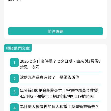
前往專題
頻道熱門文章
2026七夕什麼時候？七夕日期、由來與3習俗8
1
禁忌一次看
濾藍光產品真有效？ 醫師告訴你
2
每分鐘190萬腦細胞死亡！把握中風黃金救援
3
4.5小時，醫警告：遇3症狀快打119搶時間
為什麼大醫院裡的病人和護士總是衝來衝去？
4