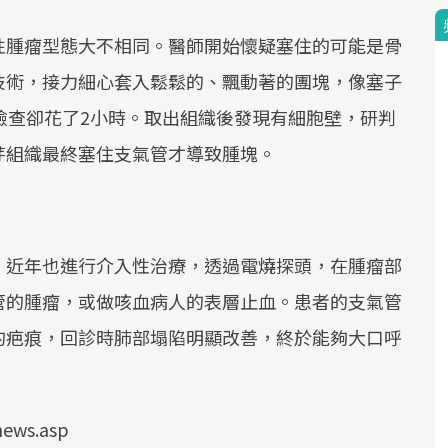
性腫瘤型態大不相同。醫師開始懷疑塞住的可能是骨
技術，接力細心套入鬆鬆的、飄動著的團塊，像塞子
檢查卻花了2小時。取出組織後發現有細胞壁，研判
芽組織最終塞住支氣管才導致腫塊。
，近年也進行介入性治療，透過電燒探頭，在腫瘤部
管的腫瘤，或做咳血病人的表層止血。患者的支氣管
的疤痕，回診時肺部塌陷明顯改善，終於能夠大口呼
ews.asp