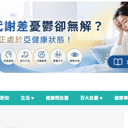
新知
生活
健康問良醫
百大良醫
健康
良醫生活祭
我與健康韌性的距離