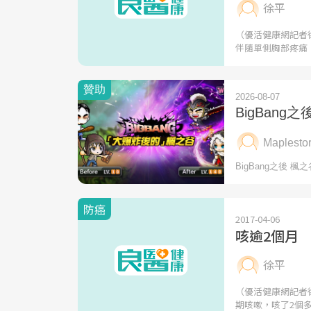
徐平
（優活健康網記者
伴隨單側胸部疼痛
防癌
2017-04-06
咳逾2個月
徐平
（優活健康網記者
期咳嗽，咳了2個