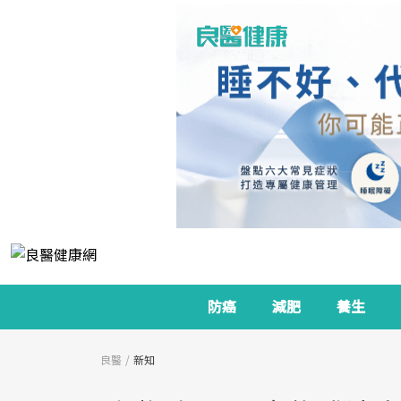
防癌
減肥
養生
良醫
新知