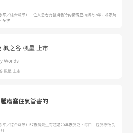
徐平／綜合報導）一位女患者有發燒發冷的情況已持續有2年，呼吸時
，多次
 腫瘤塞住氣管害的
徐平／綜合報導）57歲黃先生有超過20年吸菸史，每日一包菸導致長
多月