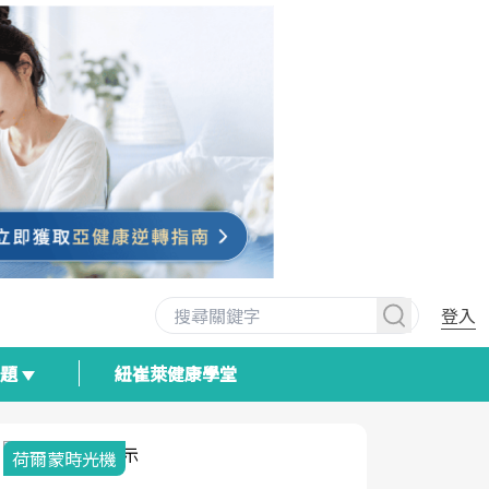
登入
專題
紐崔萊健康學堂
荷爾蒙時光機
2025健檢