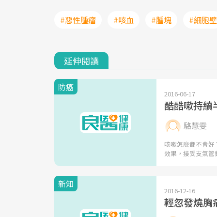
#惡性腫瘤
#咳血
#腫塊
#細胞壁
延伸閱讀
防癌
2016-06-17
酷酷嗽持續
駱慧雯
咳嗽怎麼都不會好
效果，接受支氣管
新知
2016-12-16
輕忽發燒胸