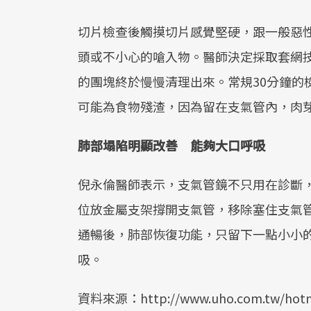
切片檢查後觸摸切片感覺堅硬，跟一般惡
頭或不小心的嗆入物。醫師決定採取套網
的團塊終於慢慢清理出來。常規30分鐘的
可能為食物殘渣，因為留在支氣管內，肉
肺部塌陷明顯改善 能夠大口呼吸
倪永倫醫師表示，支氣管鏡不只用在診斷
位放金屬支架撐開支氣管，移除塞住支氣
通暢後，肺部恢復功能，只留下一點小小
吸。
資料來源：http://www.uho.com.tw/hotn