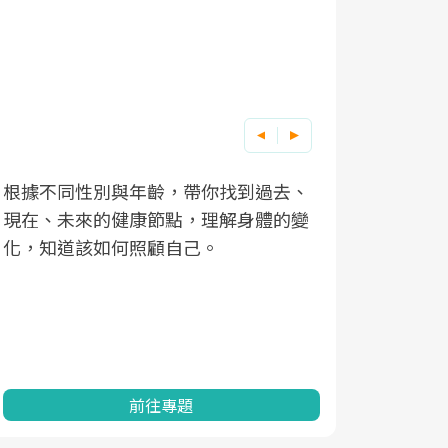
根據不同性別與年齡，帶你找到過去、
因應超高齡
現在、未來的健康節點，理解身體的變
「2025
化，知道該如何照顧自己。
康促進為目
民眾健康的
查、數據分
一起成為台
前往專題