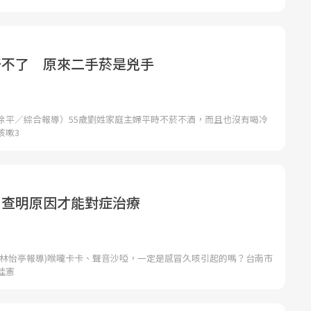
好不了 原來二手菸是兇手
徐平／綜合報導）55歲劉姓家庭主婦平時不菸不酒，而且也沒有喝冷
咳嗽3
 查明原因才能對症治療
者林怡亭報導)喉嚨卡卡、聲音沙啞，一定是感冒久咳引起的嗎？台南市
佳憲