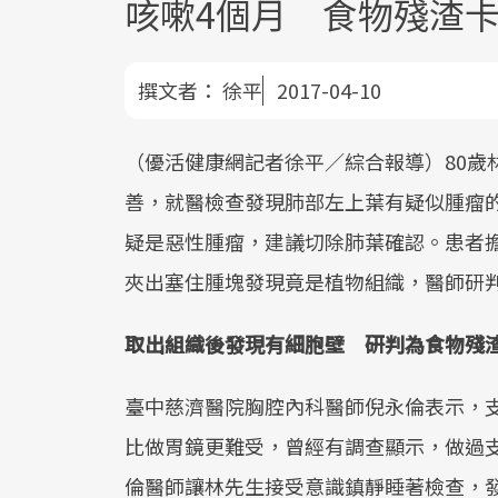
咳嗽4個月 食物殘渣
撰文者：
徐平
2017-04-10
（優活健康網記者徐平／綜合報導）80歲
善，就醫檢查發現肺部左上葉有疑似腫瘤
疑是惡性腫瘤，建議切除肺葉確認。患者
夾出塞住腫塊發現竟是植物組織，醫師研
取出組織後發現有細胞壁 研判為食物殘
臺中慈濟醫院胸腔內科醫師倪永倫表示，
比做胃鏡更難受，曾經有調查顯示，做過支
倫醫師讓林先生接受意識鎮靜睡著檢查，