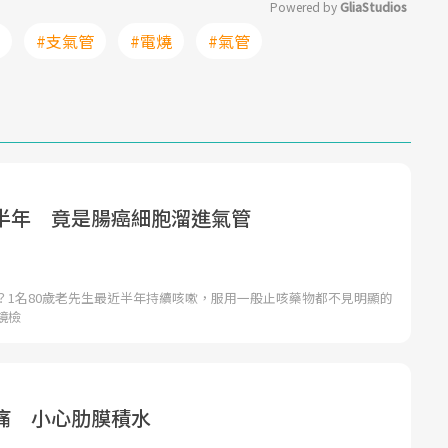
Powered by 
GliaStudios
#支氣管
#電燒
#氣管
Mute
半年 竟是腸癌細胞溜進氣管
？1名80歲老先生最近半年持續咳嗽，服用一般止咳藥物都不見明顯的
鏡檢
痛 小心肋膜積水