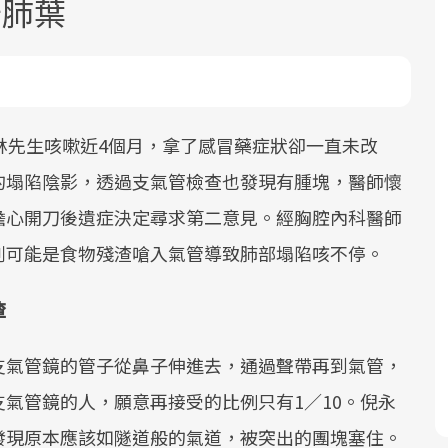
卡肺葉
林先生咳嗽近4個月，拿了感冒藥症狀卻一直未改
的塌陷陰影，透過支氣管檢查也發現有腫塊，醫師懷
面對超高齡社會的浪潮，台灣正在快速
2025年，就到良醫生活祭體驗「一站式
良醫健康網從「換季的身體變化」出
擔心開刀後遺症決定尋求第二意見。經胸腔內科醫師
邁向「健康照護」的新時代。隨著國家
健康新生活」，從講座、體驗到運動，
發，透過醫學觀點與日常感受的對話，
政策如「健康台灣推動委員會」與「長
全面啟動你的健康革命！
建立對亞健康的認知，進而引導實際的
判可能是食物殘渣嗆入氣管導致肺部塌陷咳不停。
照3.0」的推進，「預防醫學」已成全民
改善行動。
關注的核心議題。然而，健檢不只是醫
渣
療院所的服務，更是民眾了解自身健康
狀況、啟動健康管理的重要起點。
支氣管鏡的管子從鼻子伸進去，通過聲帶再到氣管，
氣管鏡的人，願意再接受的比例只有1／10。倪永
前往專題
前往專題
前往專題
發現原本應該如隧道般的氣道，被突出的團塊塞住。