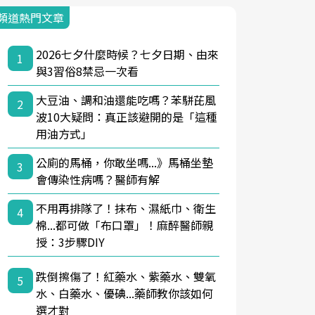
頻道熱門文章
2026七夕什麼時候？七夕日期、由來
1
與3習俗8禁忌一次看
大豆油、調和油還能吃嗎？苯駢芘風
2
波10大疑問：真正該避開的是「這種
用油方式」
公廁的馬桶，你敢坐嗎...》馬桶坐墊
3
會傳染性病嗎？醫師有解
不用再排隊了！抹布、濕紙巾、衛生
4
棉...都可做「布口罩」！麻醉醫師親
授：3步驟DIY
跌倒擦傷了！紅藥水、紫藥水、雙氧
5
水、白藥水、優碘...藥師教你該如何
選才對