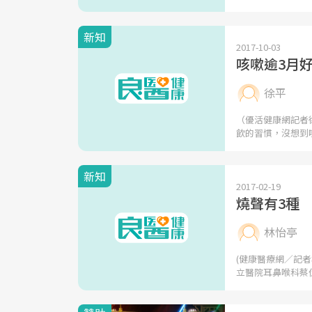
新知
2017-10-03
咳嗽逾3月
徐平
（優活健康網記者
飲的習慣，沒想到
新知
2017-02-19
燒聲有3種
林怡亭
(健康醫療網／記
立醫院耳鼻喉科蔡