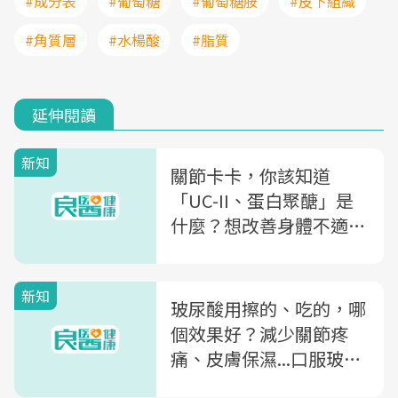
#成分表
#葡萄糖
#葡萄糖胺
#皮下組織
#角質層
#水楊酸
#脂質
延伸閱讀
新知
關節卡卡，你該知道
「UC-II、蛋白聚醣」是
什麼？想改善身體不適，
除了葡萄糖胺+軟骨素的
選擇
新知
玻尿酸用擦的、吃的，哪
個效果好？減少關節疼
痛、皮膚保濕...口服玻尿
酸3大功效一次看