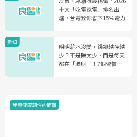
冷氣、冰箱誰最耗電？2026
康照護生態圈
十大「吃電家電」排名出
爐，台電教你省下15％電力
新知
明明薪水沒變，錢卻越存越
少？不是賺太少，而是每天
都在「漏財」！7個習慣一
次看
我與健康韌性的距離