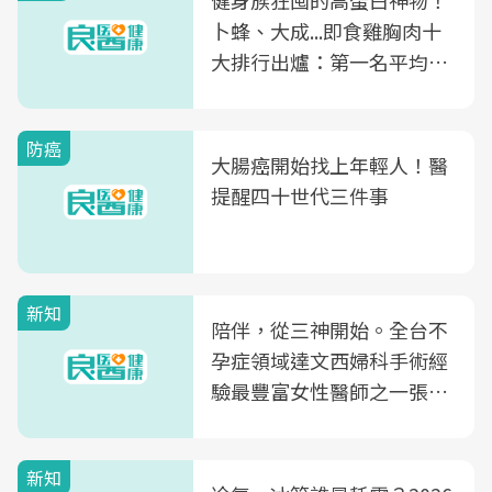
健身族狂囤的高蛋白神物！
卜蜂、大成...即食雞胸肉十
大排行出爐：第一名平均一
片不到50元
防癌
大腸癌開始找上年輕人！醫
提醒四十世代三件事
新知
陪伴，從三神開始。全台不
孕症領域達文西婦科手術經
驗最豐富女性醫師之一張永
玲領軍，打造全台首創「生
殖銀行概念形象館」，攜手
新知
光田醫院建構360度女性健