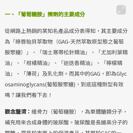
一、「葡萄糖胺」擦劑的主要成分
從網路上熱銷的某知名產品成分表得知，其主要成分
為「綠唇貽貝萃取物（GAG-天然萃取原型態之葡萄
胺聚糖）」、「瑞士寒帶松針精油」、「尤加利葉精
油」、「柑橘精油」、「迷迭香精油」、「檸檬精
油」、「薄荷」及乳化劑。而其中的GAG，即為Glyc
osaminoglycans(葡萄胺聚糖)，到底這種劑型有效
嗎？讓我們看下去！
觀念釐清：
維骨力（葡萄糖胺），為單體醣類分子，
補充用來合成身體的玻尿酸。玻尿酸是長鏈高分子的
聚醣，常見於市面上的保濕產品，其屬於GAG的一