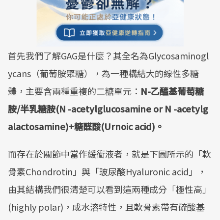
首先我們了解GAG是什麼？其全名為Glycosaminogl
ycans（葡萄胺聚糖），為一種構結大的線性多糖
體，主要含兩種重複的二糖單元：
N-
乙醯基葡萄糖
胺
/
半乳糖胺
(N -acetylglucosamine or N -acetylg
alactosamine)+
糖醛酸
(Urnoic acid)
。
而存在於關節中當作緩衝液者，就是下圖所示的「軟
骨素Chondrotin」與「玻尿酸Hyaluronic acid」，
由其結構我們很清楚可以看到這兩種成分「極性高」
(highly polar)，成水溶特性，且軟骨素帶有硫酸基