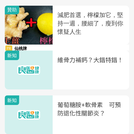
新知
維骨力補鈣？大錯特錯！
新知
葡萄糖胺+軟骨素 可預
防退化性關節炎？