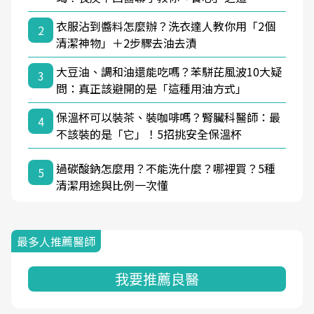
衣服沾到醬料怎麼辦？洗衣達人教你用「2個
2
清潔神物」＋2步驟去油去漬
大豆油、調和油還能吃嗎？苯駢芘風波10大疑
3
問：真正該避開的是「這種用油方式」
保溫杯可以裝茶、裝咖啡嗎？腎臟科醫師：最
4
不該裝的是「它」！5招挑安全保溫杯
過碳酸鈉怎麼用？不能洗什麼？哪裡買？5種
5
清潔用途與比例一次懂
最多人推薦醫師
我要推薦良醫