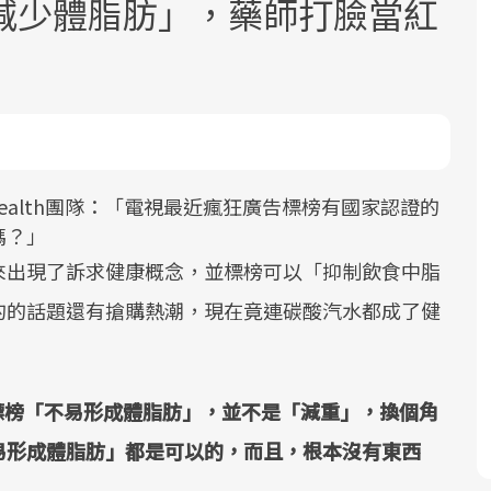
減少體脂肪」，藥師打臉當紅
 Health團隊：「電視最近瘋狂廣告標榜有國家認證的
面對超高齡社會的浪潮，台灣正在快速
2025年，就到良醫生活祭體驗「一站式
良醫健康網從「換季的身體變化」出
嗎？」
邁向「健康照護」的新時代。隨著國家
健康新生活」，從講座、體驗到運動，
發，透過醫學觀點與日常感受的對話，
政策如「健康台灣推動委員會」與「長
全面啟動你的健康革命！
建立對亞健康的認知，進而引導實際的
來出現了訴求健康概念，並標榜可以「抑制飲食中脂
照3.0」的推進，「預防醫學」已成全民
改善行動。
的的話題還有搶購熱潮，現在竟連碳酸汽水都成了健
關注的核心議題。然而，健檢不只是醫
療院所的服務，更是民眾了解自身健康
狀況、啟動健康管理的重要起點。
身是標榜「不易形成體脂肪」，並不是「減重」，換個角
前往專題
前往專題
前往專題
易形成體脂肪」都是可以的，而且，根本沒有東西