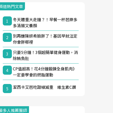
頻道熱門文章
冬天體重大走鐘？！早餐一杯芭樂多
1
多清腸又養顏
別再嫌陳妍希臉胖了！基因早就注定
2
你會胖哪裡
只要5分鐘！3個超簡單健身運動，消
3
除鮪魚肚
CP值超高！花4分鐘鍛鍊全身肌肉》
4
一定要學會的燃脂運動
潔西卡艾芭吃甜椒減重 維生素C讚
5
最多人推薦醫師