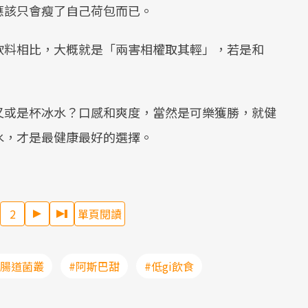
應該只會瘦了自己荷包而已。
飲料相比，大概就是「兩害相權取其輕」，若是和
又或是杯冰水？口感和爽度，當然是可樂獲勝，就健
水，才是最健康最好的選擇。
2
單頁閱讀
#腸道菌叢
#阿斯巴甜
#低gi飲食