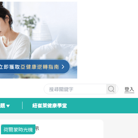
登入
專題
紐崔萊健康學堂
荷爾蒙時光機
2025健檢