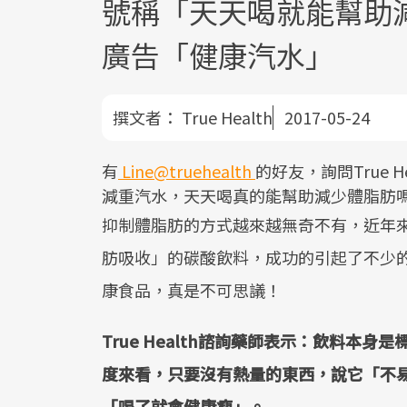
號稱「天天喝就能幫助
廣告「健康汽水」
撰文者：
True Health
2017-05-24
有
Line@truehealth
的好友，詢問True
減重汽水，天天喝真的能幫助減少體脂肪
抑制體脂肪的方式越來越無奇不有，近年
肪吸收」的碳酸飲料，成功的引起了不少
康食品，真是不可思議！
True Health諮詢藥師表示：飲料本
度來看，只要沒有熱量的東西，說它「不
「喝了就會健康瘦」。