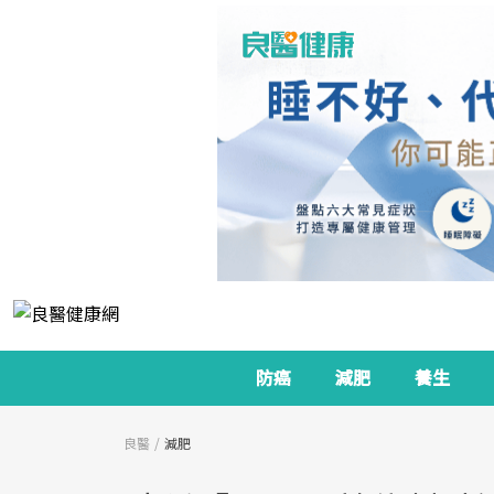
防癌
減肥
養生
良醫
減肥