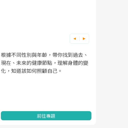
根據不同性別與年齡，帶你找到過去、
因應超高齡
現在、未來的健康節點，理解身體的變
「2025
化，知道該如何照顧自己。
康促進為目
民眾健康的
查、數據分
一起成為台
前往專題