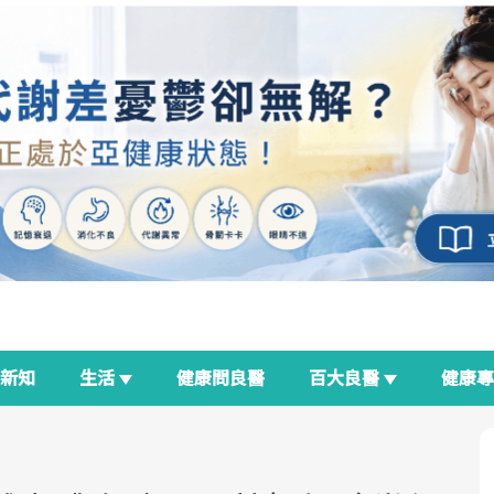
新知
生活
健康問良醫
百大良醫
健康
良醫生活祭
我與健康韌性的距離