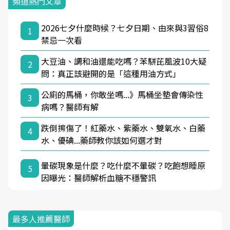
頻道熱門文章
2026七夕什麼時候？七夕日期、由來與3習俗8
1
禁忌一次看
大豆油、調和油還能吃嗎？苯駢芘風波10大疑
2
問：真正該避開的是「這種用油方式」
公廁的馬桶，你敢坐嗎...》馬桶坐墊會傳染性
3
病嗎？醫師有解
跌倒擦傷了！紅藥水、紫藥水、雙氧水、白藥
4
水、優碘...藥師教你該如何選才對
暈碳現象是什麼？吃什麼不暈碳？吃飽想睡原
5
因曝光：醫師解析血糖不穩警訊
最多人推薦醫師