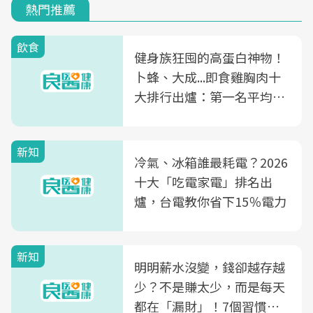
熱門推薦
飲食
健身族狂囤的高蛋白神物！
卜蜂、大成...即食雞胸肉十
大排行出爐：第一名平均一
片不到50元
新知
冷氣、冰箱誰最耗電？2026
十大「吃電家電」排名出
爐，台電教你省下15％電力
新知
明明薪水沒變，錢卻越存越
少？不是賺太少，而是每天
都在「漏財」！7個習慣一