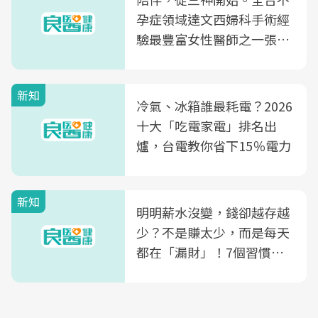
孕症領域達文西婦科手術經
驗最豐富女性醫師之一張永
玲領軍，打造全台首創「生
殖銀行概念形象館」，攜手
新知
光田醫院建構360度女性健
冷氣、冰箱誰最耗電？2026
康照護生態圈
十大「吃電家電」排名出
爐，台電教你省下15％電力
新知
明明薪水沒變，錢卻越存越
少？不是賺太少，而是每天
都在「漏財」！7個習慣一
次看