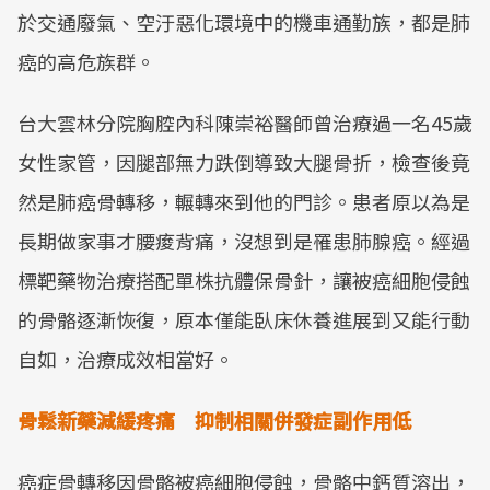
於交通廢氣、空汙惡化環境中的機車通勤族，都是肺
癌的高危族群。
台大雲林分院胸腔內科陳崇裕醫師曾治療過一名45歲
女性家管，因腿部無力跌倒導致大腿骨折，檢查後竟
然是肺癌骨轉移，輾轉來到他的門診。患者原以為是
長期做家事才腰痠背痛，沒想到是罹患肺腺癌。經過
標靶藥物治療搭配單株抗體保骨針，讓被癌細胞侵蝕
的骨骼逐漸恢復，原本僅能臥床休養進展到又能行動
自如，治療成效相當好。
骨鬆新藥減緩疼痛 抑制相關併發症副作用低
癌症骨轉移因骨骼被癌細胞侵蝕，骨骼中鈣質溶出，