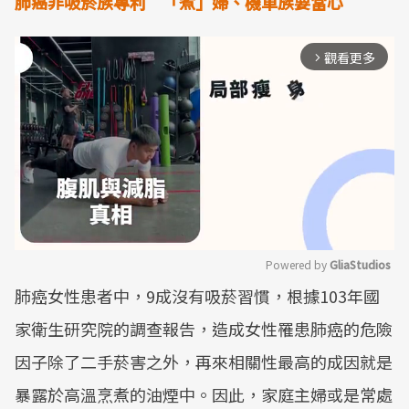
肺癌非吸菸族專利 「煮」婦、機車族要當心
觀看更多
arrow_forward_ios
Powered by 
GliaStudios
肺癌女性患者中，9成沒有吸菸習慣，根據103年國
Mute
家衛生研究院的調查報告，造成女性罹患肺癌的危險
因子除了二手菸害之外，再來相關性最高的成因就是
暴露於高溫烹煮的油煙中。因此，家庭主婦或是常處