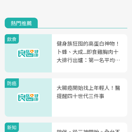
熱門推薦
飲食
健身族狂囤的高蛋白神物！
卜蜂、大成...即食雞胸肉十
大排行出爐：第一名平均一
片不到50元
防癌
大腸癌開始找上年輕人！醫
提醒四十世代三件事
新知
陪伴，從三神開始。全台不