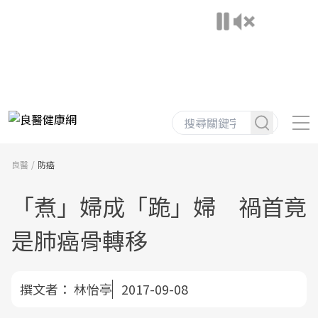
良醫
防癌
「煮」婦成「跪」婦 禍首竟
是肺癌骨轉移
撰文者：
林怡亭
2017-09-08