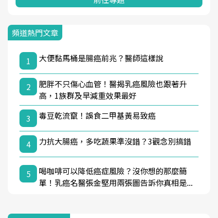
頻道熱門文章
大便黏馬桶是腸癌前兆？醫師這樣說
1
肥胖不只傷心血管！醫揭乳癌風險也跟著升
2
高，1族群及早減重效果最好
毒豆乾流竄！誤食二甲基黃易致癌
3
力抗大腸癌，多吃蔬果準沒錯？3觀念別搞錯
4
喝咖啡可以降低癌症風險？沒你想的那麼簡
5
單！乳癌名醫張金堅用兩張圖告訴你真相是...