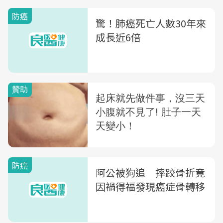
防癌
驚！肺癌死亡人數30年來
成長近6倍
防癌
阿公被狗追 摔跤骨折竟
因禍得福發現癌症骨轉移