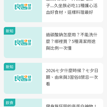
子....久坐族必吃11種護心活
血好食材，這樣料理最好
新知
過碳酸鈉怎麼用？不能洗什
麼？哪裡買？5種清潔用途
與比例一次懂
新知
2026七夕什麼時候？七夕日
期、由來與3習俗8禁忌一次
看
飲食
健身族狂囤的高蛋白神物！