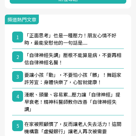
頻道熱門文章
「正面思考」也是一種壓力！朋友心情不好
1
時，最能安慰他的一句話是....
「自律神經失調」壓根不能算是病，不要再相
2
信自律神經名醫！
要讓小孩「動」，不要怕小孩「髒」！舞蹈家
3
許芳宜：身體快樂了，心智就健康！
淺眠、頭暈、容易累...壓力讓「自律神經」提
4
早衰老！精神科醫師教你改善「自律神經失
調」
在家被照顧慣了，反而讓老人失去活力！這間
5
機構靠「虛擬銀行」讓老人再次被需要