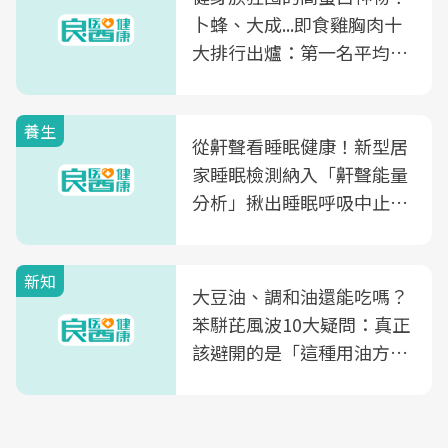
卜蜂、大成...即食雞胸肉十
大排行出爐：第一名平均一
片不到50元
養生
從鼾聲看睡眠健康！新型居
家睡眠檢測納入「鼾聲能量
分析」揪出睡眠呼吸中止症
風險
新知
大豆油、調和油還能吃嗎？
苯駢芘風波10大疑問：真正
該避開的是「這種用油方
式」