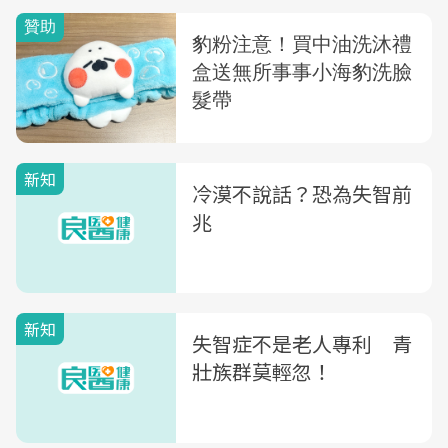
新知
冷漠不說話？恐為失智前
兆
新知
失智症不是老人專利 青
壯族群莫輕忽！