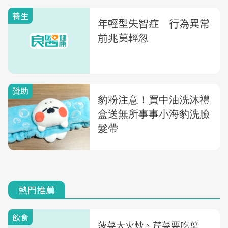
養生
年輕型失智症 行為異常
前兆莫輕忽
熱門推薦
飲食
菠菜大火炒、芹菜要吃葉