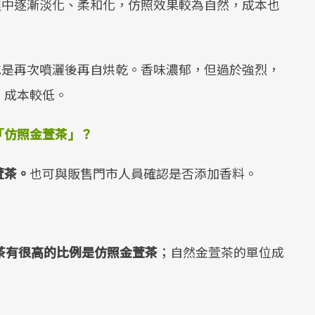
程中逐漸淡化、柔和化，仿照效果較為自然，成本也
或是再次噴灑後再自烘乾。香味濃郁，但過於強烈，
。成本較低。
「仿照金萱茶」？
萱茶。
也可與販售門市人員確認是否添加香料。
茶有很高的比例是仿照金萱茶
；自然金萱茶的單位成