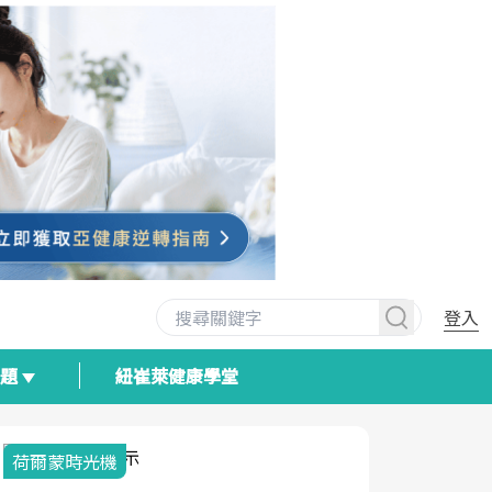
登入
專題
紐崔萊健康學堂
荷爾蒙時光機
2025健檢