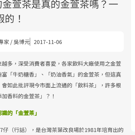
喝的金萱茶是真的金萱茶嗎？一
假的！
專家 / 吳博元
2017-11-06
面對超高齡社會的浪潮，台灣正在快速
2025年，就到良醫生活祭體驗「一站式
良醫健康網從「換季的身體變化」出
來越多，深受消費者喜愛，各家飲料大廠使用之金萱
邁向「健康照護」的新時代。隨著國家
健康新生活」，從講座、體驗到運動，
發，透過醫學觀點與日常感受的對話，
極富「牛奶糖香」、「奶油香氣」的金萱茶，但這真
政策如「健康台灣推動委員會」與「長
全面啟動你的健康革命！
建立對亞健康的認知，進而引導實際的
照3.0」的推進，「預防醫學」已成全民
改善行動。
，會如此批評現今市面上流通的「飲料茶」，許多根
關注的核心議題。然而，健檢不只是醫
添加香料的金萱茶」？！
療院所的服務，更是民眾了解自身健康
狀況、啟動健康管理的重要起點。
認識的「金萱茶」
前往專題
前往專題
前往專題
7仔（行話），是台灣茶葉改良場於1981年培育出的