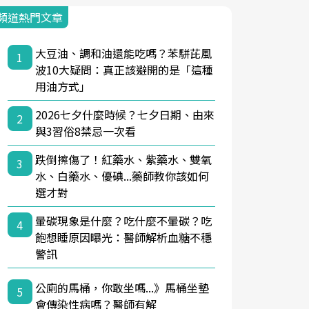
頻道熱門文章
大豆油、調和油還能吃嗎？苯駢芘風
1
波10大疑問：真正該避開的是「這種
用油方式」
2026七夕什麼時候？七夕日期、由來
2
與3習俗8禁忌一次看
跌倒擦傷了！紅藥水、紫藥水、雙氧
3
水、白藥水、優碘...藥師教你該如何
選才對
暈碳現象是什麼？吃什麼不暈碳？吃
4
飽想睡原因曝光：醫師解析血糖不穩
警訊
公廁的馬桶，你敢坐嗎...》馬桶坐墊
5
會傳染性病嗎？醫師有解