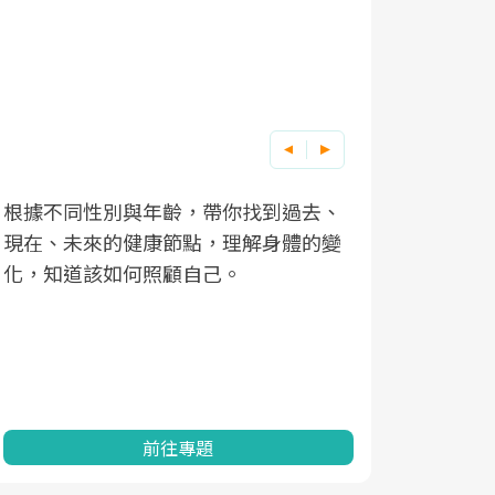
根據不同性別與年齡，帶你找到過去、
因應超高齡
現在、未來的健康節點，理解身體的變
「2025
化，知道該如何照顧自己。
康促進為目
民眾健康的
查、數據分
一起成為台
前往專題