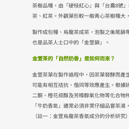
茶樹品種，由「硬枝紅心」與「台農8號
茶、紅茶。外觀葉形較一般青心茶樹種大
製作成包種、烏龍茶成茶，泡製之後尾韻
也是品茶人士口中的「金萱韻」。
金萱茶的「自然奶香」是如何而來？
金萱茶葉在製作過程中，因茶葉發酵而產
可能有相互拮抗、偕同等效應產生。根據
二酮、橙花叔醇及芳樟醇氧化物等化合物
「牛奶香氣」通常必須非常仔細品嘗茶湯
（註一：金萱烏龍茶香氣成分的分析研究