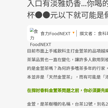
入口有淡雅奶香...你
杯●●元以下就可能是
食力FoodNEXT
撰文者：
食科
目前市面上手搖飲料主打金萱茶的品項越
茶葉品質也一直在變化，讓許多人飲用到
的是金萱茶嗎？為何許多嗜茶多年的行家
本並非是「天然金萱茶」，而有可能是「
在探討香料金萱茶問題之前，你必須要先
金萱，是茶樹種的名稱，台茶12號，別名2