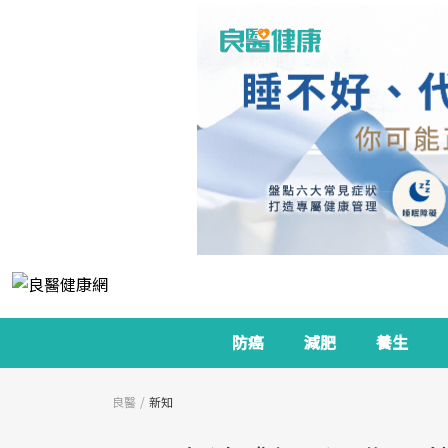
防癌
減肥
養生
良醫
新知