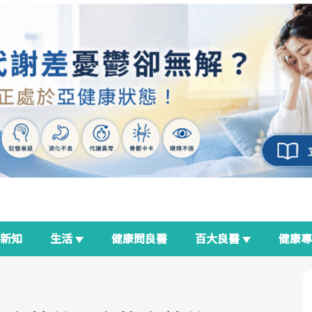
新知
生活
健康問良醫
百大良醫
健康
良醫生活祭
我與健康韌性的距離