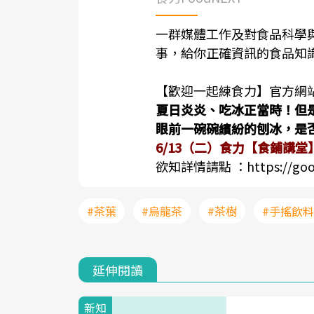
一群媒體工作及對食品科學
事，給你正確資訊的食品知
【歡迎一起練食力】官方網
夏日炎炎、吃冰正當時！但
眼前一碗碗繽紛的刨冰，是
6/13（二）食力【食鋪講
欲知詳情請點 ：
https://go
#茶葉
#烏龍茶
#茶樹
#手搖飲料
延伸閱讀
新知