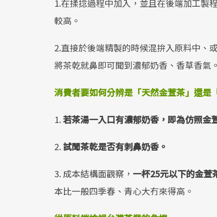
1.在揉捻過程中加入，並且在後端加工製
較高。
2.直接於後端精製的時候混拚入原料中、
將茶乾就鼻即可聞到濃郁奶香、香草香氣
消費者要如何分辨是「天然金萱茶」還是
1.
若茶湯一入口有濃郁奶香，即為仿照金
2.
試聞茶乾是否有刺鼻奶香。
3. 成本結構面觀察，
一杯25元以下的金萱
本比一般四季春、青心大冇來得高。