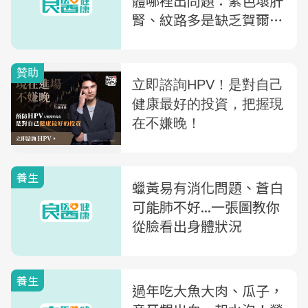
體哪裡出問題：紫色壞肝
腎、紋路多是缺乏賀爾
蒙！
養生
蠟黃易有消化問題、蒼白
可能肺不好...一張圖教你
從臉看出身體狀況
養生
過年吃大魚大肉、瓜子，