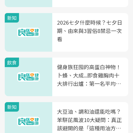
新知
2026七夕什麼時候？七夕日
期、由來與3習俗8禁忌一次
看
飲食
健身族狂囤的高蛋白神物！
卜蜂、大成...即食雞胸肉十
大排行出爐：第一名平均一
片不到50元
新知
大豆油、調和油還能吃嗎？
苯駢芘風波10大疑問：真正
該避開的是「這種用油方