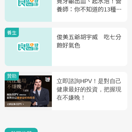
竟牙齦出血、起水泡！營
養師：你不知道的13種
「上火」症狀
養生
俊美五爺胡宇威 吃七分
飽好氣色