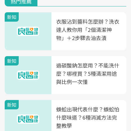
熱門推薦
新知
衣服沾到醬料怎麼辦？洗衣
達人教你用「2個清潔神
物」＋2步驟去油去漬
新知
過碳酸鈉怎麼用？不能洗什
麼？哪裡買？5種清潔用途
與比例一次懂
新知
蜈蚣出現代表什麼？蜈蚣怕
什麼味道？6種消滅方法完
整教學