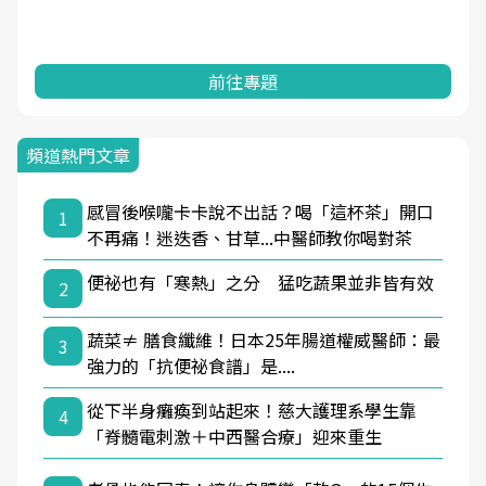
前往專題
頻道熱門文章
感冒後喉嚨卡卡說不出話？喝「這杯茶」開口
1
不再痛！迷迭香、甘草...中醫師教你喝對茶
便祕也有「寒熱」之分 猛吃蔬果並非皆有效
2
蔬菜≠ 膳食纖維！日本25年腸道權威醫師：最
3
強力的「抗便祕食譜」是....
從下半身癱瘓到站起來！慈大護理系學生靠
4
「脊髓電刺激＋中西醫合療」迎來重生