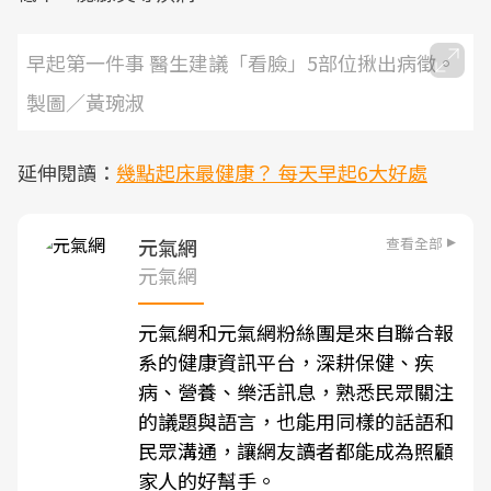
早起第一件事 醫生建議「看臉」5部位揪出病徵。
製圖／黃琬淑
延伸閱讀：
幾點起床最健康？ 每天早起6大好處
查看全部
元氣網
元氣網
元氣網和元氣網粉絲團是來自聯合報
系的健康資訊平台，深耕保健、疾
病、營養、樂活訊息，熟悉民眾關注
的議題與語言，也能用同樣的話語和
民眾溝通，讓網友讀者都能成為照顧
家人的好幫手。