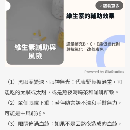
觀看更多
arrow_forward_ios
Powered by 
GliaStudios
（1）黑眼圈變深、眼神無光：代表腎負擔過重，可
Mute
能吃的太鹹或太甜，或是熬夜時喝茶和咖啡所致。
（2）單側眼瞼下垂：若伴隨言語不清和手臂無力，
可能是中風前兆。
（3）眼睛佈滿血絲：如果不是因熬夜造成的血絲，