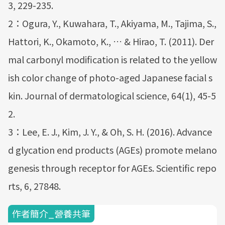
3, 229-235.
2：Ogura, Y., Kuwahara, T., Akiyama, M., Tajima, S.,
Hattori, K., Okamoto, K., … & Hirao, T. (2011). Der
mal carbonyl modification is related to the yellow
ish color change of photo-aged Japanese facial s
kin. Journal of dermatological science, 64(1), 45-5
2.
3：Lee, E. J., Kim, J. Y., & Oh, S. H. (2016). Advance
d glycation end products (AGEs) promote melano
genesis through receptor for AGEs. Scientific repo
rts, 6, 27848.
作者簡介_營養共筆