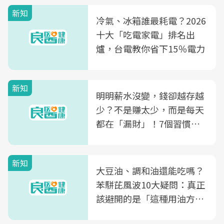
新知
冷氣、冰箱誰最耗電？2026
十大「吃電家電」排名出
爐，台電教你省下15％電力
新知
明明薪水沒變，錢卻越存越
少？不是賺太少，而是每天
都在「漏財」！7個習慣一
次看
新知
大豆油、調和油還能吃嗎？
苯駢芘風波10大疑問：真正
該避開的是「這種用油方
式」