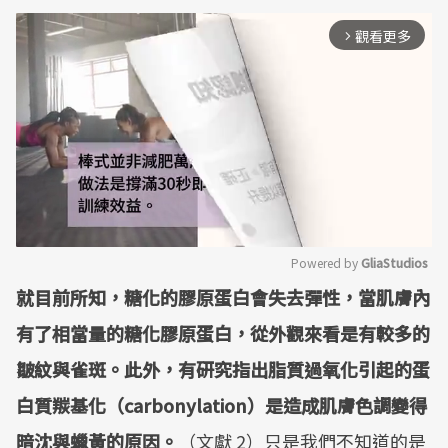
觀看更多
arrow_forward_ios
Powered by 
GliaStudios
就目前所知，糖化的膠原蛋白會失去彈性，當肌膚內
Mute
有了相當量的糖化膠原蛋白，從外觀來看是有較多的
皺紋與雀斑。此外，有研究指出脂質過氧化引起的蛋
白質羰基化（carbonylation）是造成肌膚色調變得
暗沈與蠟黃的原因。
（文獻 2）只是我們不知道的是