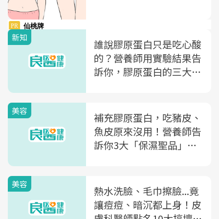
新知
誰說膠原蛋白只是吃心酸
的？營養師用實驗結果告
訴你，膠原蛋白的三大護
膚功效
美容
補充膠原蛋白，吃豬皮、
魚皮原來沒用！營養師告
訴你3大「保濕聖品」：
膠原蛋白、玻尿酸、大豆
異黃酮，你該怎麼吃
美容
熱水洗臉、毛巾擦臉...竟
讓痘痘、暗沉都上身！皮
膚科醫師點名10大搞壞皮