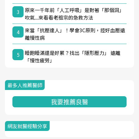
原來一千年前「人工呼吸」是對著「那個洞」
3
吹氣...來看看老祖宗的急救方法
來當「抗壓達人」！學會3C原則，控好血壓遠
4
離慢性病
睡飽睡滿還是好累？找出「隱形壓力」 遠離
5
「慢性疲勞」
最多人推薦醫師
我要推薦良醫
網友就醫經驗分享