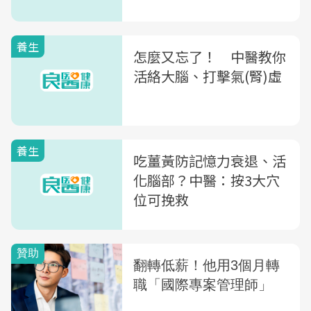
養生
怎麼又忘了！ 中醫教你
活絡大腦、打擊氣(腎)虛
養生
吃薑黃防記憶力衰退、活
化腦部？中醫：按3大穴
位可挽救