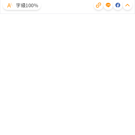
字級100％
體驗試用
廣告合作
文章授權