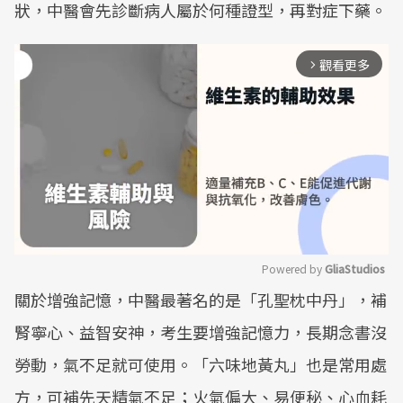
狀，中醫會先診斷病人屬於何種證型，再對症下藥。
觀看更多
arrow_forward_ios
Powered by 
GliaStudios
關於增強記憶，中醫最著名的是「孔聖枕中丹」，補
Mute
腎寧心、益智安神，考生要增強記憶力，長期念書沒
勞動，氣不足就可使用。「六味地黃丸」也是常用處
方，可補先天精氣不足；火氣偏大、易便秘、心血耗