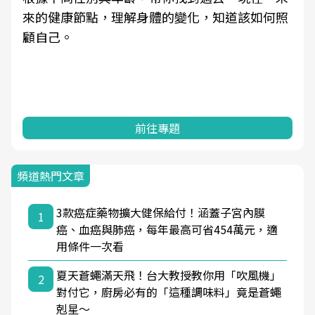
來的健康節點，理解身體的變化，知道該如何照
顧自己。
前往專題
頻道熱門文章
3款癌症藥物擴大健保給付！涵蓋子宮內膜
1
癌、血癌與肺癌，每年最高可省454萬元，適
用條件一次看
夏天蒼蠅滿天飛！台大教授教你用「吹風機」
2
對付它，廚房必有的「這種調味料」竟是蒼蠅
剋星～