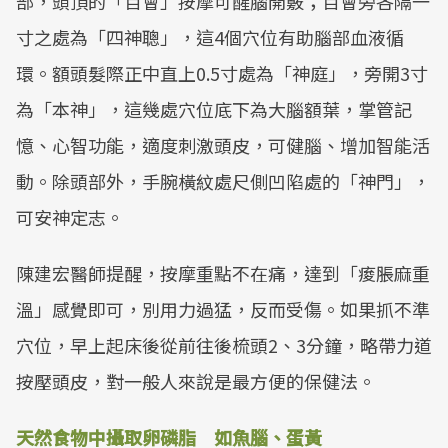
部，頭頂的「百會」按摩可醒腦開竅；百會旁各隔一
寸之處為「四神聰」，這4個穴位有助腦部血液循
環。額頭髮際正中直上0.5寸處為「神庭」，旁開3寸
為「本神」，這幾處穴位底下為大腦額葉，掌管記
憶、心智功能，適度刺激頭皮，可健腦、增加智能活
動。除頭部外，手腕橫紋處尺側凹陷處的「神門」，
可安神定志。
陳建宏醫師提醒，按摩重點不在痛，達到「痠脹麻重
溫」感覺即可，別用力過猛，反而受傷。如果抓不準
穴位，早上起床後從前往後梳頭2、3分鐘，略帶力道
按壓頭皮，對一般人來說是最方便的保健法。
天然食物中攝取卵磷脂 如魚腦、蛋黃