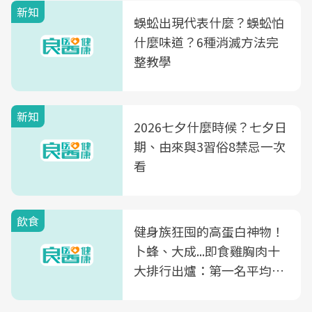
新知
蜈蚣出現代表什麼？蜈蚣怕
什麼味道？6種消滅方法完
整教學
新知
2026七夕什麼時候？七夕日
期、由來與3習俗8禁忌一次
看
飲食
健身族狂囤的高蛋白神物！
卜蜂、大成...即食雞胸肉十
大排行出爐：第一名平均一
片不到50元