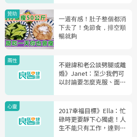
兩性
不避諱和老公談劈腿或離
婚》Janet：至少我們可
以討論要怎麼克服、面對
這個狀況
心靈
2017幸福目標》Ella：忙
碌時更要靜下心獨處！人
生不能只有工作，達到和
諧才能獲得真正的快樂