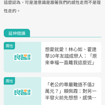
這麼認為，可是潛意識是跟著我們的感性走而不是理
性走的。
延伸閱讀
兩性
想愛就愛！林心如、霍建
華10年友誼成戀人：「原
來幸福一直離我這麼近」
兩性
「老公的尊嚴難道不值2
萬元？」賴佩霞：對另一
半發火前先想想，感情比
脾氣更重要