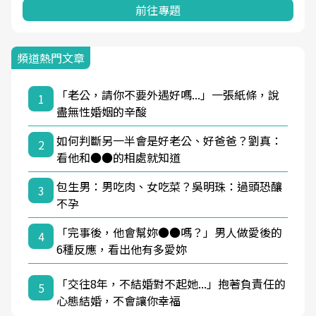
前往專題
頻道熱門文章
「老公，請你不要外遇好嗎...」一張紙條，說
1
盡無性婚姻的辛酸
如何判斷另一半會是好老公、好爸爸？劉真：
2
看他和●●的相處就知道
包生男：男吃肉、女吃菜？吳明珠：過頭恐釀
3
不孕
「完事後，他會幫妳●●嗎？」男人做愛後的
4
6種反應，看出他有多愛妳
「交往8年，不結婚對不起她...」抱著負責任的
5
心態結婚，不會讓你幸福