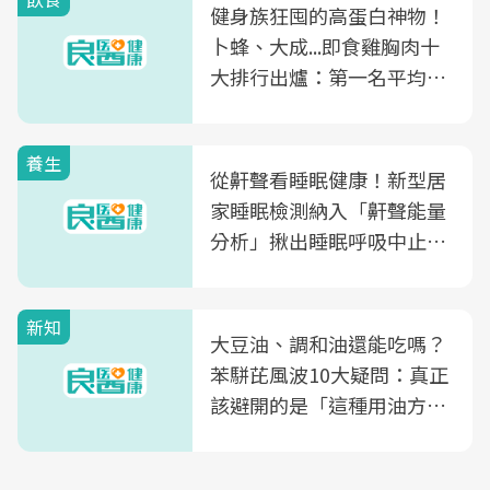
健身族狂囤的高蛋白神物！
卜蜂、大成...即食雞胸肉十
大排行出爐：第一名平均一
片不到50元
養生
從鼾聲看睡眠健康！新型居
家睡眠檢測納入「鼾聲能量
分析」揪出睡眠呼吸中止症
風險
新知
大豆油、調和油還能吃嗎？
苯駢芘風波10大疑問：真正
該避開的是「這種用油方
式」