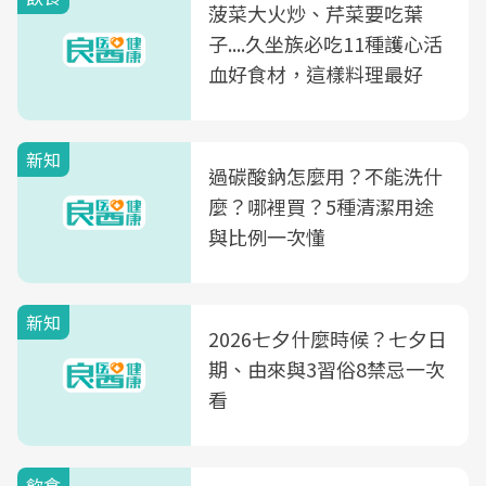
菠菜大火炒、芹菜要吃葉
子....久坐族必吃11種護心活
血好食材，這樣料理最好
新知
過碳酸鈉怎麼用？不能洗什
麼？哪裡買？5種清潔用途
與比例一次懂
新知
2026七夕什麼時候？七夕日
期、由來與3習俗8禁忌一次
看
飲食