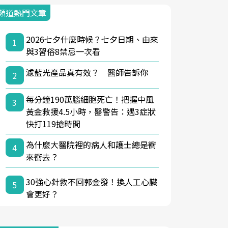
頻道熱門文章
2026七夕什麼時候？七夕日期、由來
1
與3習俗8禁忌一次看
濾藍光產品真有效？ 醫師告訴你
2
每分鐘190萬腦細胞死亡！把握中風
3
黃金救援4.5小時，醫警告：遇3症狀
快打119搶時間
為什麼大醫院裡的病人和護士總是衝
4
來衝去？
30強心針救不回郭金發！換人工心臟
5
會更好？