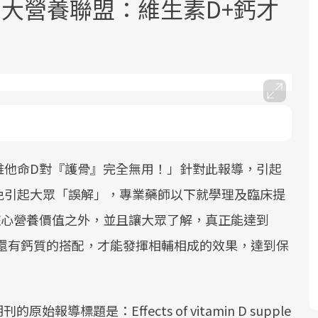
大營養聯盟：維生素D+鈣才
面對超高齡社會的浪潮，台灣正在快速
2025年，就到良醫生活祭體驗「一站式
良醫健康網從「換季的身體變化」出
邁向「健康照護」的新時代。隨著國家
健康新生活」，從講座、體驗到運動，
發，透過醫學觀點與日常感受的對話，
維他命D對『護骨』完全無用！」針對此報導，引起
政策如「健康台灣推動委員會」與「長
全面啟動你的健康革命！
建立對亞健康的認知，進而引導實際的
免引起大眾「誤解」，專業藥師以下就學理及臨床提
照3.0」的推進，「預防醫學」已成全民
改善行動。
關注的核心議題。然而，健檢不只是醫
核心營養價值之外，並且讓大眾了解，真正能達到
療院所的服務，更是民眾了解自身健康
，還有鈣質的搭配，才能發揮相輔相成的效果，達到保
狀況、啟動健康管理的重要起點。
前往專題
前往專題
前往專題
報導標題是：Effects of vitamin D supple