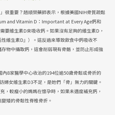
」很重要？趙順榮藥師表示，根據美國NIH骨質疏鬆
 Vitamin D：Important at Every Age鈣和
需要維生素D來吸收鈣。如果沒有足夠的維生素D，
活性維生素D』）。這反過來導致飲食中鈣吸收不
儲存物中攝取鈣，這會削弱現有骨骼，並防止形成強
國內8家醫學中心收治的194位逾50歲骨鬆或骨折的
訪婦女維生素D3不足，是她們「骨」無力的關鍵。
補充，較瘦小的媽媽在懷孕時，如果未適度補充鈣，
高變矮的骨鬆性脊椎骨折。