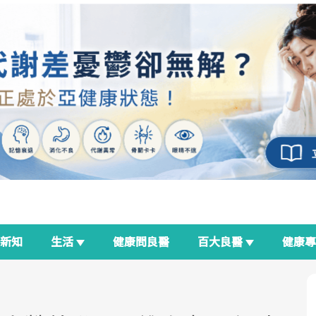
新知
生活
健康問良醫
百大良醫
健康
良醫生活祭
我與健康韌性的距離