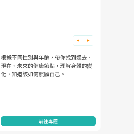
根據不同性別與年齡，帶你找到過去、
因應超高齡
現在、未來的健康節點，理解身體的變
「2025
化，知道該如何照顧自己。
康促進為目
民眾健康的
查、數據分
一起成為台
前往專題