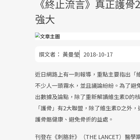
《終止流言》真正護骨2
強大
撰文者：
黃曼瑩
2018-10-17
近日網路上有一則報導，重點主要指出「
不少人一頭霧水，並且議論紛紛。為了避
出數據及論點，除了重新解讀維生素D的
「護骨」有2大聯盟，除了維生素D之外
護骨骼健康、避免骨折的益處。
刊登在《刺胳針》（THE LANCET）醫學期刊的原始