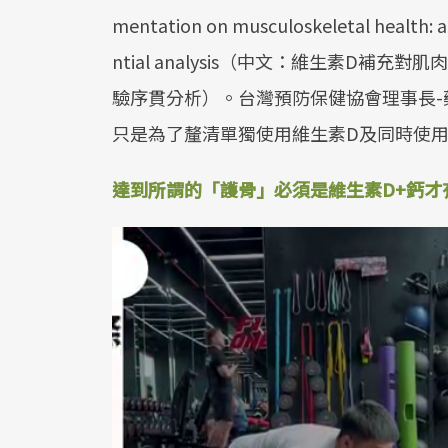
mentation on musculoskeletal health: a 
ntial analysis（中文：維生素D
驗序貫分析）。台灣預防保健協會理事長
只是為了釐清單獨使用維生素D及同時使用
達到所謂的「護骨」必須是維生素D+鈣才