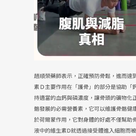
趙順榮藥師表示，正確預防骨鬆，進而達
素Ｄ主要作用在「護骨」的部分是協助「鈣
持適當的血鈣與磷濃度，讓骨頭的礦物化
骼發展的必需營養素，它可以維護骨骼健
於荷爾蒙作用，它對身體的好處不僅幫助
液中的維生素D就透過接受體進入細胞而