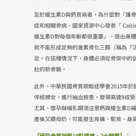
至於維生素D與鈣質兩者，為什麼對「護骨
症和相關骨病、國家資源中心發表「 Calcium and
維生素D對每個年齡都很重要」，提出身體
就不能形成足夠的激素骨化三醇（稱為『
足。在這種情況下，身體必須從骨架中的
壯的新骨骼。
此外，中華民國骨質疏鬆症學會2015年於
停經婦女，進行抽血檢查，發現高達9成受
尤其，懷孕與哺乳期須注意鈣與維生素D
產後又餵母奶，可能發生背痛、駝背、身
【預防骨質疏鬆10點建議、2大關鍵】：