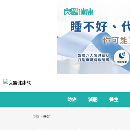
防癌
減肥
養生
良醫
新知