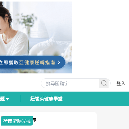
登入
專題
紐崔萊健康學堂
荷爾蒙時光機
2025健檢