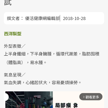
試
撰文者：
優活健康網編輯部
2018-10-28
西洋梨型
外型表徵／
上半身纖細，下半身臃腫，循環代謝差，脂肪囤積
（體脂高），易水腫。
氣息呈現／
氣血失調，心緒起伏大，容易憂煩操勞。
觀看更多
arrow_forward_ios