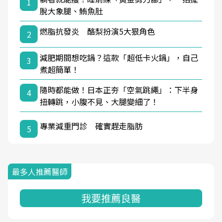
1
脫大象腿、鮪魚肚
燃脂抗發炎 酪梨扮演5大狠角色
2
減肥期間想吃鍋？這款「超低卡火鍋」，自己
3
煮超簡單！
隨時都能做！日本正夯「空氣跳繩」：下半身
4
扭轉跳，小腹不見、大腿變細了！
專業減重門診 確實趕走脂肪
5
最多人推薦醫師
我要推薦良醫