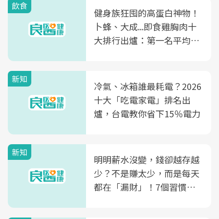
飲食
健身族狂囤的高蛋白神物！
卜蜂、大成...即食雞胸肉十
大排行出爐：第一名平均一
片不到50元
新知
冷氣、冰箱誰最耗電？2026
十大「吃電家電」排名出
爐，台電教你省下15％電力
新知
明明薪水沒變，錢卻越存越
少？不是賺太少，而是每天
都在「漏財」！7個習慣一
次看