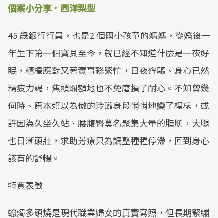
個案小分享．西洋梨型
45 歲銀行行員，也是2 個國小孩童的媽媽，從婚後一
年生下第一個寶貝至今，就已經不知道什麼是一夜好
眠，櫃檯應對又著實事務繁忙，日夜齊驅、身心已然
精疲力竭，焦頭爛額地也不免磨損了耐心。不知曾幾
何時、原本賴以為傲的玲瓏身段悄悄地變了模樣，或
許因為久坐久站、腰腹臀莫名聚集大量的脂肪，大腿
也日漸碩壯，求助芳療只為調整種種停滯，回到身心
該有的舒暢。
特質表徵
蠟燭多頭燒是現代職業婦女的真實寫照，但長期緊繃