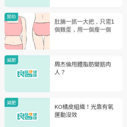
大也會讓你胖
減肥
周杰倫甩體脂肪變筋肉
人？
減肥
KO橘皮組織！光靠有氧
運動沒效