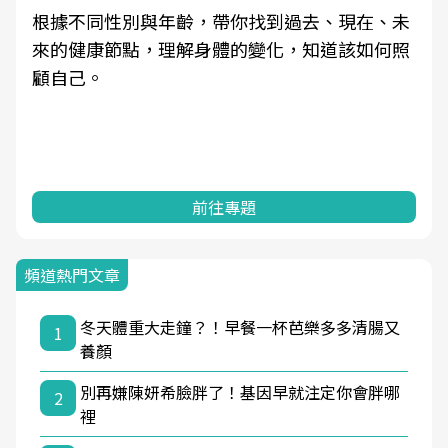
根據不同性別與年齡，帶你找到過去、現在、未
來的健康節點，理解身體的變化，知道該如何照
顧自己。
前往專題
頻道熱門文章
冬天體重大走鐘？！早餐一杯芭樂多多清腸又
1
養顏
別再嫌陳妍希臉胖了！基因早就注定你會胖哪
2
裡