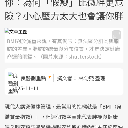
你：為何「假瘦」比微胖更危
險？小心壓力太大也會讓你胖
BMI對於減重來說，有其侷限：無法區分肌肉與脂
肪的差異。脂肪的總量與分布位置，才是決定健康
命運的關鍵。（圖片來源：shutterstock）
良醫劃重點
撰文者：
林勻熙 整理
2025-11-11
現代人講究健康管理，最常用的指標就是「BMI（身
體質量指數）」，但這個數字真能代表胖瘦與健康
嗎？聯安預防醫學機構聯安診所心臟內科主任施奕仲