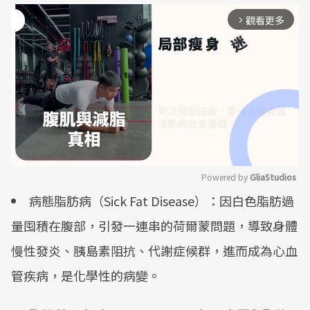
觀看更多
arrow_forward_ios
Powered by 
GliaStudios
病態脂肪病（Sick Fat Disease）：因白色脂肪過
Mute
量囤積在腹部，引發一連串的荷爾蒙問題，導致身體
慢性發炎、胰島素阻抗、代謝症候群，進而成為心血
管疾病，是化學性的病變。