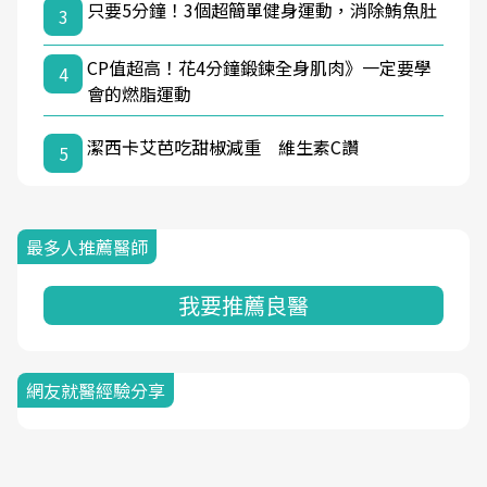
只要5分鐘！3個超簡單健身運動，消除鮪魚肚
3
CP值超高！花4分鐘鍛鍊全身肌肉》一定要學
4
會的燃脂運動
潔西卡艾芭吃甜椒減重 維生素C讚
5
最多人推薦醫師
我要推薦良醫
網友就醫經驗分享