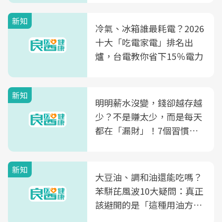
新知
冷氣、冰箱誰最耗電？2026
十大「吃電家電」排名出
爐，台電教你省下15％電力
新知
明明薪水沒變，錢卻越存越
少？不是賺太少，而是每天
都在「漏財」！7個習慣一
次看
新知
大豆油、調和油還能吃嗎？
苯駢芘風波10大疑問：真正
該避開的是「這種用油方
式」