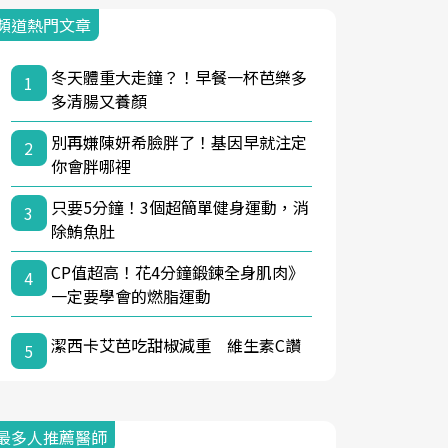
頻道熱門文章
冬天體重大走鐘？！早餐一杯芭樂多
1
多清腸又養顏
別再嫌陳妍希臉胖了！基因早就注定
2
你會胖哪裡
只要5分鐘！3個超簡單健身運動，消
3
除鮪魚肚
CP值超高！花4分鐘鍛鍊全身肌肉》
4
一定要學會的燃脂運動
潔西卡艾芭吃甜椒減重 維生素C讚
5
最多人推薦醫師