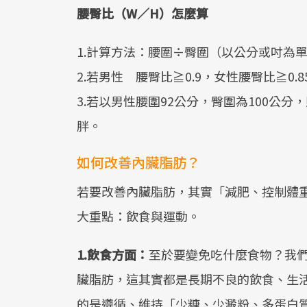
腰臀比（W／H）怎麼算
1.計算方法：腰圍÷臀圍（以公分或吋為
2.若男性 腰臀比≧0.9，女性腰臀比≧0.
3.若以男性腰圍92公分，臀圍為100公分，則
胖。
如何改善內臟脂肪？
若要改善內臟脂肪，其實「減肥、控制體
大重點：飲食與運動。
1.飲食方面：
至於要變免吃什麼食物？我
臟脂肪，這其實都是長期不良的飲食、生
的是遵循、維持「少糖、少澱粉、多蛋白