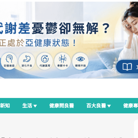
新知
生活
健康問良醫
百大良醫
健康
良醫生活祭
我與健康韌性的距離