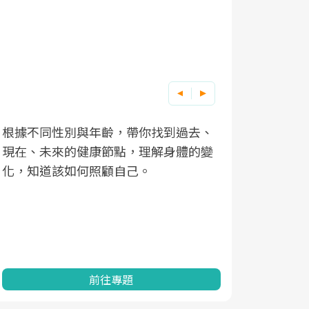
根據不同性別與年齡，帶你找到過去、
因應超高齡
現在、未來的健康節點，理解身體的變
「2025
化，知道該如何照顧自己。
康促進為目
民眾健康的
查、數據分
一起成為台
前往專題