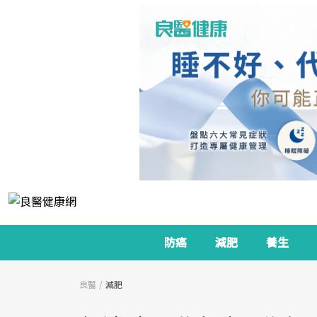
防癌
減肥
養生
良醫
減肥