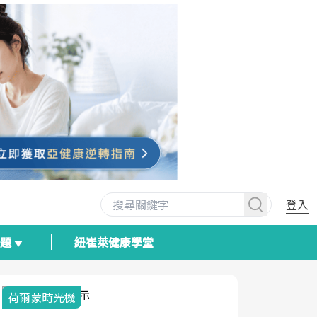
登入
專題
紐崔萊健康學堂
荷爾蒙時光機
2025健檢