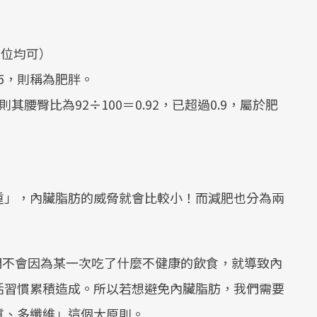
單位均可）
85，則稱為肥胖。
其腰臀比為92÷100＝0.92，已超過0.9，屬於肥
重」，內臟脂肪的威脅就會比較小！而減肥也分為兩
們不會因為某一次吃了什麼不健康的飲食，就導致內
活習慣累積造成。所以若想避免內臟脂肪，我們需要
質、多纖維」這個大原則。