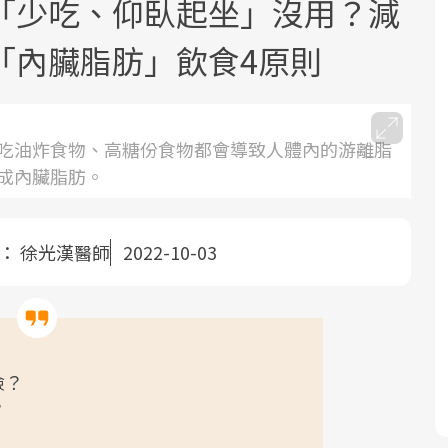
「少吃、仰臥起坐」沒用？減
「內臟脂肪」飲食4原則
吃油炸食物、高糖份食物都會導致人體內的游離脂
成內臟脂肪。
面對超高齡社會的浪潮，台灣正在快速
2025年，就到良醫生活祭體驗「一站式
良醫健康網從「換季的身體變化」出
邁向「健康照護」的新時代。隨著國家
健康新生活」，從講座、體驗到運動，
發，透過醫學觀點與日常感受的對話，
政策如「健康台灣推動委員會」與「長
全面啟動你的健康革命！
建立對亞健康的認知，進而引導實際的
者：
徐光漢醫師
2022-10-03
照3.0」的推進，「預防醫學」已成全民
改善行動。
關注的核心議題。然而，健檢不只是醫
療院所的服務，更是民眾了解自身健康
狀況、啟動健康管理的重要起點。
險？
前往專題
前往專題
前往專題
？