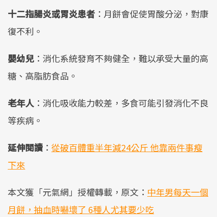
十二指腸炎或胃炎患者
：月餅會促使胃酸分泌，對康
復不利。
嬰幼兒
：消化系統發育不夠健全，難以承受大量的高
糖、高脂肪食品。
老年人
：消化吸收能力較差，多食可能引發消化不良
等疾病。
延伸閱讀
：
從破百體重半年減24公斤 他靠兩件事瘦
下來
本文獲「元氣網」授權轉載，原文：
中年男每天一個
月餅，抽血時嚇壞了 6種人尤其要少吃