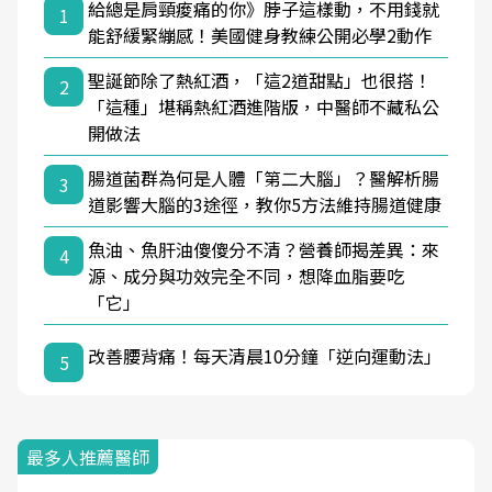
給總是肩頸痠痛的你》脖子這樣動，不用錢就
1
能舒緩緊繃感！美國健身教練公開必學2動作
聖誕節除了熱紅酒，「這2道甜點」也很搭！
2
「這種」堪稱熱紅酒進階版，中醫師不藏私公
開做法
腸道菌群為何是人體「第二大腦」？醫解析腸
3
道影響大腦的3途徑，教你5方法維持腸道健康
魚油、魚肝油傻傻分不清？營養師揭差異：來
4
源、成分與功效完全不同，想降血脂要吃
「它」
改善腰背痛！每天清晨10分鐘「逆向運動法」
5
最多人推薦醫師