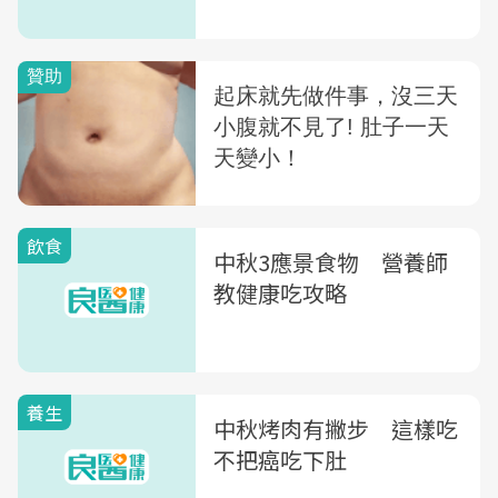
飲食
中秋3應景食物 營養師
教健康吃攻略
養生
中秋烤肉有撇步 這樣吃
不把癌吃下肚