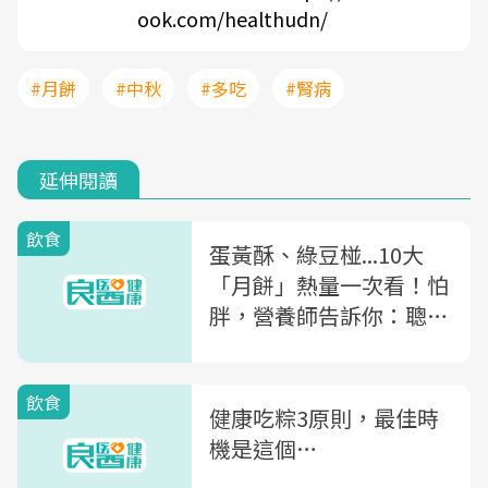
ook.com/healthudn/
#月餅
#中秋
#多吃
#腎病
延伸閱讀
飲食
蛋黃酥、綠豆椪...10大
「月餅」熱量一次看！怕
胖，營養師告訴你：聰明
吃月餅的4大關鍵
飲食
健康吃粽3原則，最佳時
機是這個…