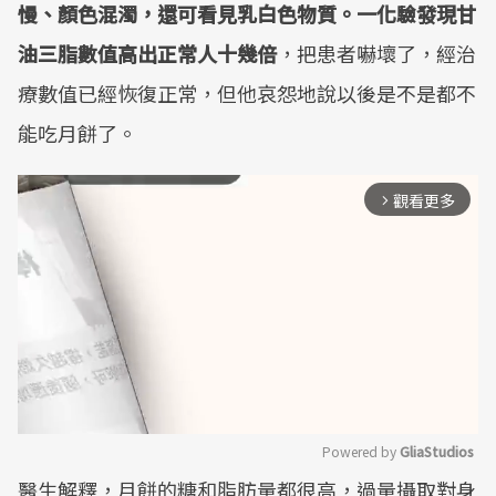
慢、顏色混濁，還可看見乳白色物質。一化驗發現甘
油三脂數值高出正常人十幾倍
，把患者嚇壞了，經治
療數值已經恢復正常，但他哀怨地說以後是不是都不
能吃月餅了。
觀看更多
arrow_forward_ios
Powered by 
GliaStudios
醫生解釋，月餅的糖和脂肪量都很高，過量攝取對身