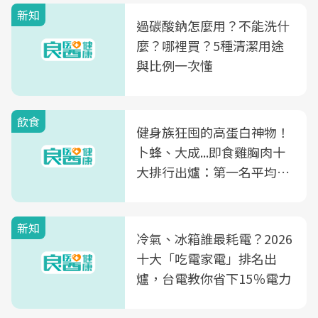
新知
過碳酸鈉怎麼用？不能洗什
麼？哪裡買？5種清潔用途
與比例一次懂
飲食
健身族狂囤的高蛋白神物！
卜蜂、大成...即食雞胸肉十
大排行出爐：第一名平均一
片不到50元
新知
冷氣、冰箱誰最耗電？2026
十大「吃電家電」排名出
爐，台電教你省下15％電力